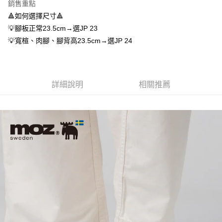
1.分期款項不併入電信帳單，「大哥付你分期」於每月結算日後寄送繳費提
每筆NT$70，滿NT$899(含以上)免運費
銷售重點
【「AFTEE先享後付」結帳流程】
醒簡訊。
１．於結帳方式選擇「AFTEE先享後付」後，將跳轉至「AFTEE先享後付」
🔺如何選擇尺寸🔺
2.透過簡訊連結打開帳單後，可選擇「超商條碼／台灣大直營門市／銀行轉
付款後7-11取貨
結帳頁面，進行簡訊認證並確認金額後，即可完成結帳。
帳／街口支付／iPASS MONEY」等通路繳費。
💡腳板正常23.5cm→選JP 23
２．訂單成立數日內，您將收到繳費通知簡訊。
每筆NT$70，滿NT$899(含以上)免運費
💡寬楦、肉腳、腳背高23.5cm→選JP 24
３．收到繳費通知簡訊後14天內，點擊此簡訊中的連結，可透過四大超商／
【注意事項】
ATM／網路銀行／等多元方式進行付款，方視為交易完成。
宅配
1.本服務係由「台灣大哥大股份有限公司」（以下簡稱本公司）所提供，讓
※ 請注意：結帳手續完成當下不需立刻繳費，但若您需要取消訂單，請聯絡
用戶於交易時，得透過本服務購買商品或服務，並由商店將買賣／分期付款
每筆NT$100，滿NT$1,000(含以上)免運費
購買商品的店家。未經商家同意取消之訂單仍視為有效，需透過AFTEE先享
買賣價金債權讓與本公司後，依約使用本公司帳單繳交帳款。
後付繳納相關費用。
2.基於同意付款使用「大哥付你分期」之契約關係目的，商店將以您的個人
詳細說明
相關推薦
京站台北店客服中心(1F星巴克旁) 即日起不提供京站紙袋，取件時
※ 交易是否成功請以「AFTEE先享後付 」之結帳頁面顯示為準，若有關於
資料（包含姓名、電話或地址）提供予台灣大哥大進項蒐集、處理及利用，
是否繳費成功／繳費後需取消欲退款等相關疑問，請聯繫「AFTEE先享後付
請自備購物袋，若需購買紙袋可現場詢問
由本公司與您本人進行分期帳單所需資料之確認、核對及更正。
客戶支援中心」
https://netprotections.freshdesk.com/support/home
3.完整用戶服務條款，請詳閱以下連結：
https://oppay.tw/userRule
免運費
【注意事項】
１．透過由恩沛科技股份有限公司提供之「AFTEE先享後付」服務完成之交
易，需依本服務之必要範圍內提供個人資料，並將交易相關給付款項請求債
權轉讓予恩沛科技股份有限公司。
２．關於個人資料處理事宜，請瀏覽以下網址：
https://aftee.tw/terms/#terms3
３．未成年的使用者請事先徵得法定代理人或監護人之同意方可使用
「AFTEE先享後付」，若未經同意申辦者引起之損失，本公司不負相關責
任。
４．使用「AFTEE先享後付」時，將依據個別帳號之用戶狀況，依本公司即
時審查核予不同之上限額度；若仍有額度不足之情形，本公司將視審查結果
請求用戶進行身份認證。