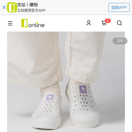
京站ｉ購物
開啟APP
立刻使用官方APP
0
1
/
4