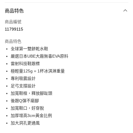
LINE Pay
商品特色
Apple Pay
商品編號
街口支付
11799115
悠遊付
商品特色
Google Pay
全球第一雙餅乾水鞋
全盈+PAY
嚴選日本UBE大廠無毒EVA原料
雷射科技鞋跟標
大哥付你分期
極輕量125g = 1杯冰淇淋重量
相關說明
專利吸震設計
【大哥付你分期使用說明】
AFTEE先享後付
1.本服務由台灣大哥大提供，台灣大哥大用戶可立即使用無須另外申請。
足弓支撐設計
2.付款方式選擇「大哥付你分期」，訂單成立後會自動跳轉到大哥付的交易
相關說明
加寬鞋楦，釋放腳趾頭
流程，驗證手機門號後，選擇欲分期的期數、繳款截止日，確認付款後即完
【關於「AFTEE先享後付」】
後跟Q彈不磨腳
成交易。
ATM付款
AFTEE先享後付是「在收到商品之後才付款」的支付方式。 讓您購物簡單
3.實際核准額度、可分期數及費用金額請依後續交易確認頁面所載為準。
加寬鞋口，好穿脫
便利好安心！
4.訂單成立30分鐘內，如未前往確認交易或遇審核未通過，訂單將自動取
１．簡單：不需註冊會員、不需綁卡、不需儲值。
加厚增高3cm黃金比例
運送方式
消。如遇「轉專審核」未通過狀況，表示未達大哥付你分期系統評分，恕無
２．便利：只要手機號碼，簡訊認證，即可結帳。
法說明評估內容。
加大洞孔更通風
３．安心：先確認商品／服務後，再付款。
付款後全家取貨
【繳款方式說明】