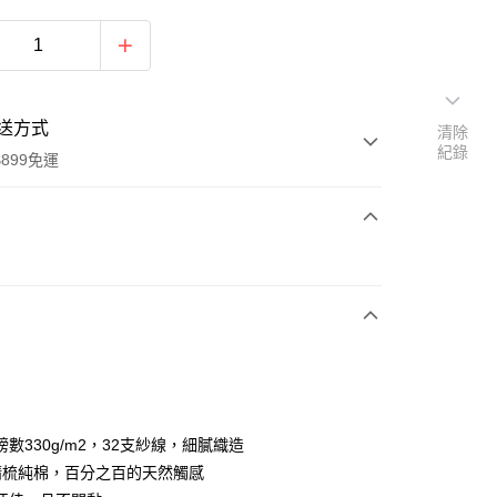
送方式
清除
紀錄
899免運
次付款
數330g/m2，32支紗線，細膩織造
y
%精梳純棉，百分之百的天然觸感