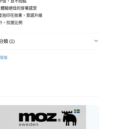
汗佳，且不悶黏
，體驗絕佳的穿著感受
分期
O發泡印花效果，質感升級
計，拉提比例
你分期使用說明】
享後付
由台灣大哥大提供，台灣大哥大用戶可立即使用無須另外申請。
式選擇「大哥付你分期」，訂單成立後會自動跳轉到大哥付的交易
證手機門號後，選擇欲分期的期數、繳款截止日，確認付款後即
類 (1)
FTEE先享後付」】
。
先享後付是「在收到商品之後才付款」的支付方式。 讓您購物簡單
准額度、可分期數及費用金額請依後續交易確認頁面所載為準。
心！
MOZ
立30分鐘內，如未前往確認交易或遇審核未通過，訂單將自動取
：不需註冊會員、不需綁卡、不需儲值。
客服
「轉專審核」未通過狀況，表示未達大哥付你分期系統評分，恕
：只要手機號碼，簡訊認證，即可結帳。
評估內容。
：先確認商品／服務後，再付款。
式說明】
家取貨
項不併入電信帳單，「大哥付你分期」於每月結算日後寄送繳費提
EE先享後付」結帳流程】
0，滿NT$899(含以上)免運費
方式選擇「AFTEE先享後付」後，將跳轉至「AFTEE先享後
訊連結打開帳單後，可選擇「超商條碼／台灣大直營門市／銀行轉
頁面，進行簡訊認證並確認金額後，即可完成結帳。
付／iPASS MONEY」等通路繳費。
1取貨
成立數日內，您將收到繳費通知簡訊。
費通知簡訊後14天內，點擊此簡訊中的連結，可透過四大超商
0，滿NT$899(含以上)免運費
項】
網路銀行／等多元方式進行付款，方視為交易完成。
係由「台灣大哥大股份有限公司」（以下簡稱本公司）所提供，讓
：結帳手續完成當下不需立刻繳費，但若您需要取消訂單，請聯
易時，得透過本服務購買商品或服務，並由商店將買賣／分期付
的店家。未經商家同意取消之訂單仍視為有效，需透過AFTEE
金債權讓與本公司後，依約使用本公司帳單繳交帳款。
繳納相關費用。
00，滿NT$1,000(含以上)免運費
意付款使用「大哥付你分期」之契約關係目的，商店將以您的個人
否成功請以「AFTEE先享後付 」之結帳頁面顯示為準，若有關於
含姓名、電話或地址）提供予台灣大哥大進項蒐集、處理及利