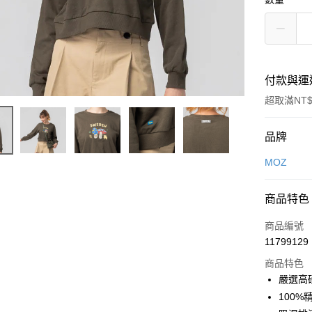
付款與運
超取滿NT$
付款方式
品牌
信用卡一
MOZ
LINE Pay
商品特色
Apple Pay
商品編號
街口支付
11799129
商品特色
悠遊付
嚴選高磅
Google Pa
100