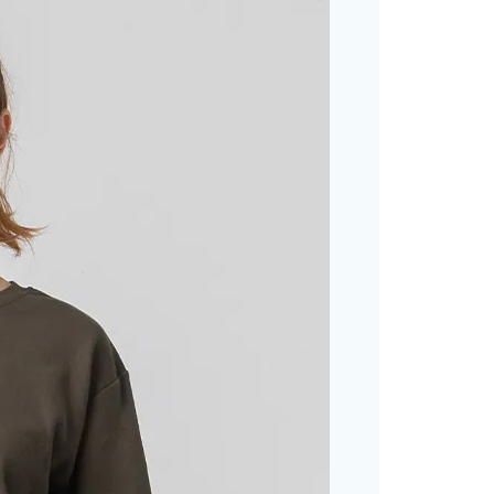
功／繳費後需取消欲退款等相關疑問，請聯繫「AFTEE先享後
客服中心(1F星巴克旁) 即日起不提供京站紙袋，取件時
公司與您本人進行分期帳單所需資料之確認、核對及更正。
援中心」
https://netprotections.freshdesk.com/support/home
物袋，若需購買紙袋可現場詢問
戶服務條款，請詳閱以下連結：
https://oppay.tw/userRule
項】
恩沛科技股份有限公司提供之「AFTEE先享後付」服務完成之
依本服務之必要範圍內提供個人資料，並將交易相關給付款項請
讓予恩沛科技股份有限公司。
個人資料處理事宜，請瀏覽以下網址：
ee.tw/terms/#terms3
年的使用者請事先徵得法定代理人或監護人之同意方可使用
E先享後付」，若未經同意申辦者引起之損失，本公司不負相關責
AFTEE先享後付」時，將依據個別帳號之用戶狀況，依本公司
核予不同之上限額度；若仍有額度不足之情形，本公司將視審查
用戶進行身份認證。
一人註冊多個帳號或使用他人資訊註冊。若發現惡意使用之情
科技股份有限公司將有權停止該用戶之使用額度並採取法律行