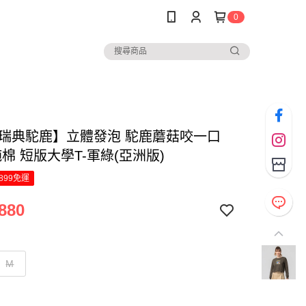
0
Z瑞典駝鹿】立體發泡 駝鹿蘑菇咬一口
純棉 短版大學T-軍綠(亞洲版)
899免運
880
M