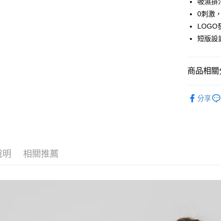
吸濕排
全盈+PAY
0刺激
大哥付你
LOG
相關說明
短版設
【大哥付
AFTEE先
1.本服務
2.付款方
相關說明
流程，驗
商品相關分
【關於「A
ATM付款
完成交易
AFTEE
3.實際核
便利好安
鞋包/服飾
4.訂單成
１．簡單
分享
消。如遇
２．便利
運送方式
無法說明
３．安心
【繳款方
付款後全
1.分期款
【「AFT
醒簡訊。
每筆NT$7
１．於結帳
2.透過簡
付」結帳
說明
相關推薦
帳／街口支
付款後7-1
２．訂單
３．收到繳
每筆NT$7
【注意事
／ATM／
1.本服務
※ 請注意
宅配
用戶於交
絡購買商品
款買賣價
先享後付
每筆NT$1
2.基於同
※ 交易是
資料（包