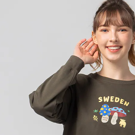
是否繳費成
京站台北店
用，由本
付客戶支
請自備購
3.完整用
免運費
【注意事
１．透過由
交易，需
求債權轉
２．關於
https://aft
３．未成
「AFTE
任。
４．使用「
即時審查
結果請求
５．嚴禁
形，恩沛
動。