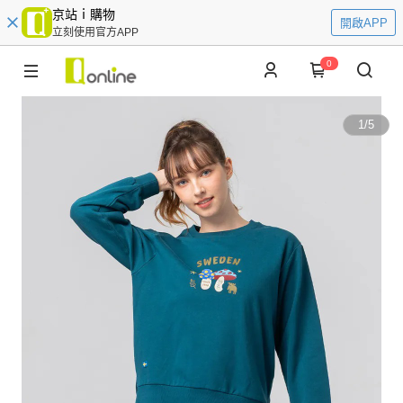
京站ｉ購物
開啟APP
立刻使用官方APP
0
1
/
5