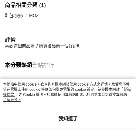
商品相關分類 (1)
鞋包/服飾
MOZ
評價
喜歡這個商品嗎？購買後給他一個好評吧
本分類熱銷
全站排行
本網站中使用 cookie，欲查詢有關本網站使用 cookie 方式之詳情，及若您不希
熱門標籤
望在電腦上使用 cookie 時應如何變更電腦的 cookie 設定，請參閱本網站「
隱私
權條款
」之 Cookie 聲明。您繼續使用本網站即表示您同意本公司得按本網站使
用條款之 Cookie 聲明使用 cookie。
了解更多 >
我知道了