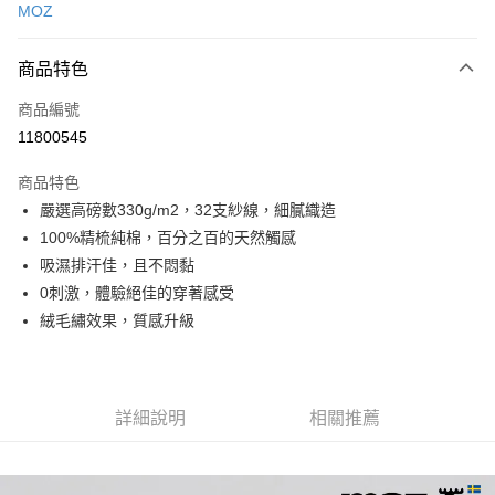
MOZ
LINE Pay
商品特色
Apple Pay
商品編號
街口支付
11800545
悠遊付
商品特色
Google Pay
嚴選高磅數330g/m2，32支紗線，細膩織造
全盈+PAY
100%精梳純棉，百分之百的天然觸感
吸濕排汗佳，且不悶黏
大哥付你分期
0刺激，體驗絕佳的穿著感受
相關說明
絨毛繡效果，質感升級
【大哥付你分期使用說明】
AFTEE先享後付
1.本服務由台灣大哥大提供，台灣大哥大用戶可立即使用無須另外申請。
2.付款方式選擇「大哥付你分期」，訂單成立後會自動跳轉到大哥付的交易
相關說明
流程，驗證手機門號後，選擇欲分期的期數、繳款截止日，確認付款後即完
【關於「AFTEE先享後付」】
成交易。
ATM付款
AFTEE先享後付是「在收到商品之後才付款」的支付方式。 讓您購物簡單
詳細說明
相關推薦
3.實際核准額度、可分期數及費用金額請依後續交易確認頁面所載為準。
便利好安心！
4.訂單成立30分鐘內，如未前往確認交易或遇審核未通過，訂單將自動取
１．簡單：不需註冊會員、不需綁卡、不需儲值。
運送方式
消。如遇「轉專審核」未通過狀況，表示未達大哥付你分期系統評分，恕無
２．便利：只要手機號碼，簡訊認證，即可結帳。
法說明評估內容。
３．安心：先確認商品／服務後，再付款。