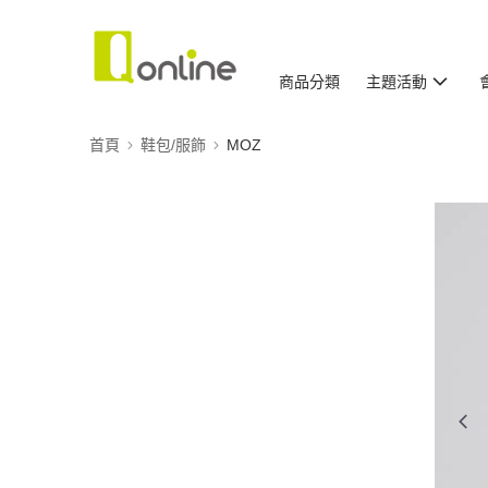
商品分類
主題活動
首頁
鞋包/服飾
MOZ