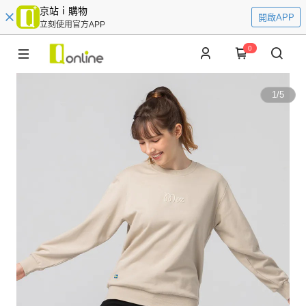
京站ｉ購物
開啟APP
立刻使用官方APP
0
1
/
5