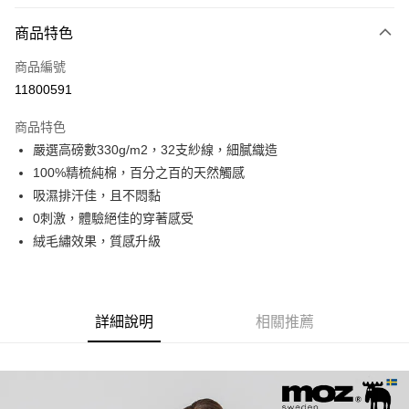
LINE Pay
商品特色
Apple Pay
商品編號
街口支付
11800591
悠遊付
商品特色
Google Pay
嚴選高磅數330g/m2，32支紗線，細膩織造
全盈+PAY
100%精梳純棉，百分之百的天然觸感
吸濕排汗佳，且不悶黏
大哥付你分期
0刺激，體驗絕佳的穿著感受
相關說明
絨毛繡效果，質感升級
【大哥付你分期使用說明】
AFTEE先享後付
1.本服務由台灣大哥大提供，台灣大哥大用戶可立即使用無須另外申請。
2.付款方式選擇「大哥付你分期」，訂單成立後會自動跳轉到大哥付的交易
相關說明
流程，驗證手機門號後，選擇欲分期的期數、繳款截止日，確認付款後即完
【關於「AFTEE先享後付」】
成交易。
ATM付款
AFTEE先享後付是「在收到商品之後才付款」的支付方式。 讓您購物簡單
詳細說明
相關推薦
3.實際核准額度、可分期數及費用金額請依後續交易確認頁面所載為準。
便利好安心！
4.訂單成立30分鐘內，如未前往確認交易或遇審核未通過，訂單將自動取
１．簡單：不需註冊會員、不需綁卡、不需儲值。
運送方式
消。如遇「轉專審核」未通過狀況，表示未達大哥付你分期系統評分，恕無
２．便利：只要手機號碼，簡訊認證，即可結帳。
法說明評估內容。
３．安心：先確認商品／服務後，再付款。
付款後全家取貨
【繳款方式說明】