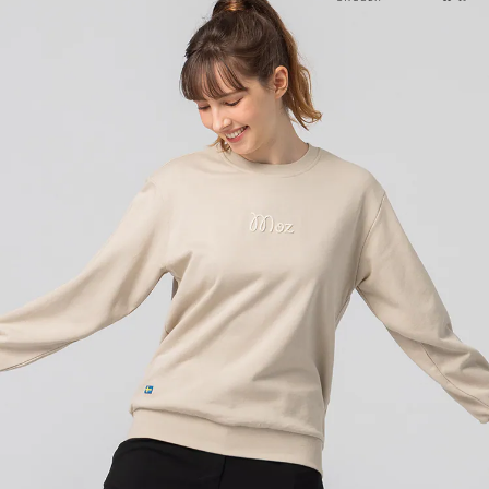
1.分期款項不併入電信帳單，「大哥付你分期」於每月結算日後寄送繳費提
每筆NT$70，滿NT$899(含以上)免運費
【「AFTEE先享後付」結帳流程】
醒簡訊。
１．於結帳方式選擇「AFTEE先享後付」後，將跳轉至「AFTEE先享後付」
2.透過簡訊連結打開帳單後，可選擇「超商條碼／台灣大直營門市／銀行轉
付款後7-11取貨
結帳頁面，進行簡訊認證並確認金額後，即可完成結帳。
帳／街口支付／iPASS MONEY」等通路繳費。
２．訂單成立數日內，您將收到繳費通知簡訊。
每筆NT$70，滿NT$899(含以上)免運費
３．收到繳費通知簡訊後14天內，點擊此簡訊中的連結，可透過四大超商／
【注意事項】
ATM／網路銀行／等多元方式進行付款，方視為交易完成。
宅配
1.本服務係由「台灣大哥大股份有限公司」（以下簡稱本公司）所提供，讓
※ 請注意：結帳手續完成當下不需立刻繳費，但若您需要取消訂單，請聯絡
用戶於交易時，得透過本服務購買商品或服務，並由商店將買賣／分期付款
每筆NT$100，滿NT$1,000(含以上)免運費
購買商品的店家。未經商家同意取消之訂單仍視為有效，需透過AFTEE先享
買賣價金債權讓與本公司後，依約使用本公司帳單繳交帳款。
後付繳納相關費用。
2.基於同意付款使用「大哥付你分期」之契約關係目的，商店將以您的個人
京站台北店客服中心(1F星巴克旁) 即日起不提供京站紙袋，取件時
※ 交易是否成功請以「AFTEE先享後付 」之結帳頁面顯示為準，若有關於
資料（包含姓名、電話或地址）提供予台灣大哥大進項蒐集、處理及利用，
是否繳費成功／繳費後需取消欲退款等相關疑問，請聯繫「AFTEE先享後付
請自備購物袋，若需購買紙袋可現場詢問
由本公司與您本人進行分期帳單所需資料之確認、核對及更正。
客戶支援中心」
https://netprotections.freshdesk.com/support/home
3.完整用戶服務條款，請詳閱以下連結：
https://oppay.tw/userRule
免運費
【注意事項】
１．透過由恩沛科技股份有限公司提供之「AFTEE先享後付」服務完成之交
易，需依本服務之必要範圍內提供個人資料，並將交易相關給付款項請求債
權轉讓予恩沛科技股份有限公司。
２．關於個人資料處理事宜，請瀏覽以下網址：
https://aftee.tw/terms/#terms3
３．未成年的使用者請事先徵得法定代理人或監護人之同意方可使用
「AFTEE先享後付」，若未經同意申辦者引起之損失，本公司不負相關責
任。
４．使用「AFTEE先享後付」時，將依據個別帳號之用戶狀況，依本公司即
時審查核予不同之上限額度；若仍有額度不足之情形，本公司將視審查結果
請求用戶進行身份認證。