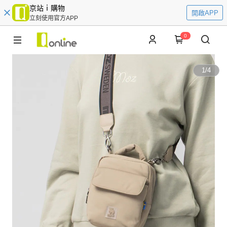
京站ｉ購物
開啟APP
立刻使用官方APP
0
1
/
4