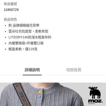
商品編號
街口支付
11800729
悠遊付
商品特色
Google Pay
附 品牌細緻緹花背帶
全盈+PAY
雲朵吐司包造型，柔軟有型
LITEDRY146防潑水輕盈布料
大哥付你分期
內層雙暗袋+外層雙口袋
相關說明
輕盈柔軟，僅118克
【大哥付你分期使用說明】
AFTEE先享後付
1.本服務由台灣大哥大提供，台灣大哥大用戶可立即使用無須另外申請。
2.付款方式選擇「大哥付你分期」，訂單成立後會自動跳轉到大哥付的交易
相關說明
流程，驗證手機門號後，選擇欲分期的期數、繳款截止日，確認付款後即完
【關於「AFTEE先享後付」】
成交易。
ATM付款
AFTEE先享後付是「在收到商品之後才付款」的支付方式。 讓您購物簡單
詳細說明
相關推薦
3.實際核准額度、可分期數及費用金額請依後續交易確認頁面所載為準。
便利好安心！
4.訂單成立30分鐘內，如未前往確認交易或遇審核未通過，訂單將自動取
１．簡單：不需註冊會員、不需綁卡、不需儲值。
運送方式
消。如遇「轉專審核」未通過狀況，表示未達大哥付你分期系統評分，恕無
２．便利：只要手機號碼，簡訊認證，即可結帳。
法說明評估內容。
３．安心：先確認商品／服務後，再付款。
付款後全家取貨
【繳款方式說明】
1.分期款項不併入電信帳單，「大哥付你分期」於每月結算日後寄送繳費提
每筆NT$70，滿NT$899(含以上)免運費
【「AFTEE先享後付」結帳流程】
醒簡訊。
１．於結帳方式選擇「AFTEE先享後付」後，將跳轉至「AFTEE先享後付」
2.透過簡訊連結打開帳單後，可選擇「超商條碼／台灣大直營門市／銀行轉
付款後7-11取貨
結帳頁面，進行簡訊認證並確認金額後，即可完成結帳。
帳／街口支付／iPASS MONEY」等通路繳費。