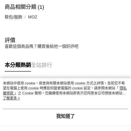
商品相關分類 (1)
鞋包/服飾
MOZ
評價
喜歡這個商品嗎？購買後給他一個好評吧
本分類熱銷
全站排行
本網站中使用 cookie，欲查詢有關本網站使用 cookie 方式之詳情，及若您不希
熱門標籤
望在電腦上使用 cookie 時應如何變更電腦的 cookie 設定，請參閱本網站「
隱私
權條款
」之 Cookie 聲明。您繼續使用本網站即表示您同意本公司得按本網站使
用條款之 Cookie 聲明使用 cookie。
了解更多 >
我知道了