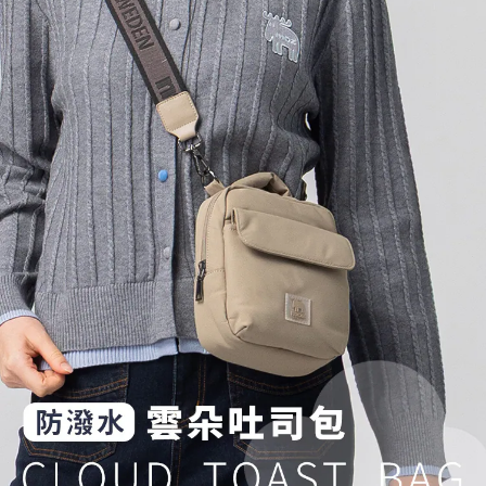
２．訂單成立數日內，您將收到繳費通知簡訊。
每筆NT$70，滿NT$899(含以上)免運費
３．收到繳費通知簡訊後14天內，點擊此簡訊中的連結，可透過四大超商／
【注意事項】
ATM／網路銀行／等多元方式進行付款，方視為交易完成。
宅配
1.本服務係由「台灣大哥大股份有限公司」（以下簡稱本公司）所提供，讓
※ 請注意：結帳手續完成當下不需立刻繳費，但若您需要取消訂單，請聯絡
用戶於交易時，得透過本服務購買商品或服務，並由商店將買賣／分期付款
每筆NT$100，滿NT$1,000(含以上)免運費
購買商品的店家。未經商家同意取消之訂單仍視為有效，需透過AFTEE先享
買賣價金債權讓與本公司後，依約使用本公司帳單繳交帳款。
後付繳納相關費用。
2.基於同意付款使用「大哥付你分期」之契約關係目的，商店將以您的個人
京站台北店客服中心(1F星巴克旁) 即日起不提供京站紙袋，取件時
※ 交易是否成功請以「AFTEE先享後付 」之結帳頁面顯示為準，若有關於
資料（包含姓名、電話或地址）提供予台灣大哥大進項蒐集、處理及利用，
是否繳費成功／繳費後需取消欲退款等相關疑問，請聯繫「AFTEE先享後付
請自備購物袋，若需購買紙袋可現場詢問
由本公司與您本人進行分期帳單所需資料之確認、核對及更正。
客戶支援中心」
https://netprotections.freshdesk.com/support/home
3.完整用戶服務條款，請詳閱以下連結：
https://oppay.tw/userRule
免運費
【注意事項】
１．透過由恩沛科技股份有限公司提供之「AFTEE先享後付」服務完成之交
易，需依本服務之必要範圍內提供個人資料，並將交易相關給付款項請求債
權轉讓予恩沛科技股份有限公司。
２．關於個人資料處理事宜，請瀏覽以下網址：
https://aftee.tw/terms/#terms3
３．未成年的使用者請事先徵得法定代理人或監護人之同意方可使用
「AFTEE先享後付」，若未經同意申辦者引起之損失，本公司不負相關責
任。
４．使用「AFTEE先享後付」時，將依據個別帳號之用戶狀況，依本公司即
時審查核予不同之上限額度；若仍有額度不足之情形，本公司將視審查結果
請求用戶進行身份認證。
５．嚴禁一人註冊多個帳號或使用他人資訊註冊。若發現惡意使用之情形，
恩沛科技股份有限公司將有權停止該用戶之使用額度並採取法律行動。