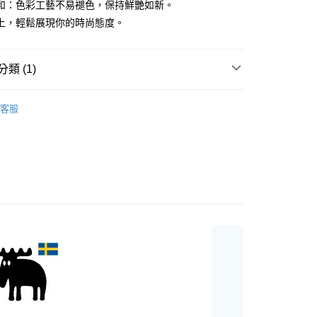
和：色彩工藝不易褪色，保持鮮艷如新。
你分期使用說明】
享後付
上，輕鬆展現你的時尚態度。
由台灣大哥大提供，台灣大哥大用戶可立即使用無須另外申請。
式選擇「大哥付你分期」，訂單成立後會自動跳轉到大哥付的交易
證手機門號後，選擇欲分期的期數、繳款截止日，確認付款後即
FTEE先享後付」】
。
先享後付是「在收到商品之後才付款」的支付方式。 讓您購物簡單
類 (1)
准額度、可分期數及費用金額請依後續交易確認頁面所載為準。
心！
立30分鐘內，如未前往確認交易或遇審核未通過，訂單將自動取
：不需註冊會員、不需綁卡、不需儲值。
MOZ
「轉專審核」未通過狀況，表示未達大哥付你分期系統評分，恕
：只要手機號碼，簡訊認證，即可結帳。
客服
評估內容。
：先確認商品／服務後，再付款。
式說明】
家取貨
項不併入電信帳單，「大哥付你分期」於每月結算日後寄送繳費提
EE先享後付」結帳流程】
0，滿NT$1,000(含以上)免運費
方式選擇「AFTEE先享後付」後，將跳轉至「AFTEE先享後
訊連結打開帳單後，可選擇「超商條碼／台灣大直營門市／銀行轉
頁面，進行簡訊認證並確認金額後，即可完成結帳。
付／iPASS MONEY」等通路繳費。
1取貨
成立數日內，您將收到繳費通知簡訊。
費通知簡訊後14天內，點擊此簡訊中的連結，可透過四大超商
0，滿NT$1,000(含以上)免運費
項】
網路銀行／等多元方式進行付款，方視為交易完成。
係由「台灣大哥大股份有限公司」（以下簡稱本公司）所提供，讓
：結帳手續完成當下不需立刻繳費，但若您需要取消訂單，請聯
易時，得透過本服務購買商品或服務，並由商店將買賣／分期付
的店家。未經商家同意取消之訂單仍視為有效，需透過AFTEE
金債權讓與本公司後，依約使用本公司帳單繳交帳款。
繳納相關費用。
00，滿NT$1,200(含以上)免運費
意付款使用「大哥付你分期」之契約關係目的，商店將以您的個人
否成功請以「AFTEE先享後付 」之結帳頁面顯示為準，若有關於
含姓名、電話或地址）提供予台灣大哥大進項蒐集、處理及利
功／繳費後需取消欲退款等相關疑問，請聯繫「AFTEE先享後
客服中心(1F星巴克旁) 即日起不提供京站紙袋，取件時
公司與您本人進行分期帳單所需資料之確認、核對及更正。
援中心」
https://netprotections.freshdesk.com/support/home
物袋，若需購買紙袋可現場詢問
戶服務條款，請詳閱以下連結：
https://oppay.tw/userRule
項】