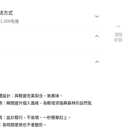
送方式
1,000免運
清除
紀錄
次付款
體設計：與鞋面完美契合，無異味。
y
飾：瞬間提升個人風格，為鞋增添瑞典森林的自然氣
質：設計精巧，不易壞，一秒簡單扣上。
分期
：長時間使用也不會變形。