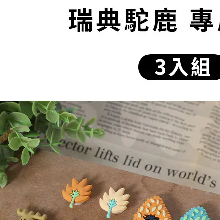
１．透過由
交易，需
求債權轉
２．關於
https://aft
３．未成
「AFTE
任。
４．使用「
即時審查
結果請求
５．嚴禁
形，恩沛
動。