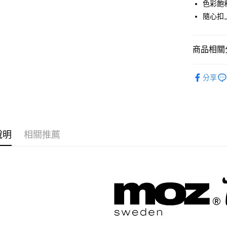
色彩飽
【大哥付
AFTEE先
隨心扣
1.本服務
2.付款方
相關說明
流程，驗
【關於「A
ATM付款
完成交易
AFTEE
商品相關分
3.實際核
便利好安
4.訂單成
１．簡單
鞋包/服飾
消。如遇
２．便利
運送方式
分享
無法說明
３．安心
【繳款方
付款後全
1.分期款
【「AFT
醒簡訊。
每筆NT$7
１．於結帳
2.透過簡
付」結帳
帳／街口支
付款後7-1
２．訂單
說明
相關推薦
３．收到繳
每筆NT$7
【注意事
／ATM／
1.本服務
※ 請注意
宅配
用戶於交
絡購買商品
款買賣價
先享後付
每筆NT$1
2.基於同
※ 交易是
資料（包
是否繳費成
京站台北店
用，由本
付客戶支
請自備購
3.完整用
免運費
【注意事