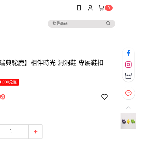
0
Z瑞典駝鹿】相伴時光 洞洞鞋 專屬鞋扣
1,000免運
99