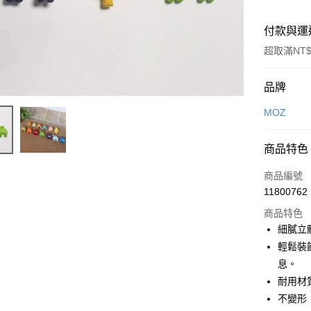
付款與運
超取滿NT$
付款方式
品牌
信用卡一
MOZ
LINE Pay
商品特色
Apple Pay
商品編號
街口支付
11800762
商品特色
悠遊付
細膩立
Google Pa
輕鬆裝
息。
全盈+PAY
耐用材
大哥付你
不變形
相關說明