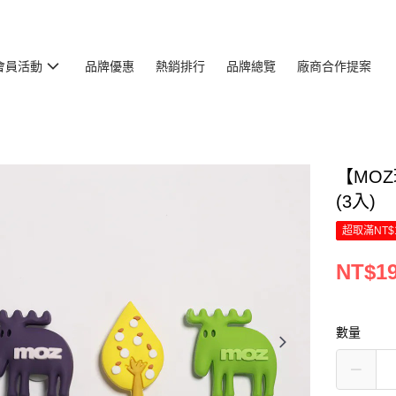
會員活動
品牌優惠
熱銷排行
品牌總覽
廠商合作提案
【MO
(3入)
超取滿NT$
NT$1
數量