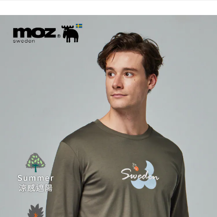
1.分期款項不併入電信帳單，「大哥付你分期」於每月結算日後寄送繳費提
每筆NT$70，滿NT$899(含以上)免運費
【「AFTEE先享後付」結帳流程】
醒簡訊。
１．於結帳方式選擇「AFTEE先享後付」後，將跳轉至「AFTEE先享後付」
2.透過簡訊連結打開帳單後，可選擇「超商條碼／台灣大直營門市／銀行轉
付款後7-11取貨
結帳頁面，進行簡訊認證並確認金額後，即可完成結帳。
帳／街口支付／iPASS MONEY」等通路繳費。
２．訂單成立數日內，您將收到繳費通知簡訊。
每筆NT$70，滿NT$899(含以上)免運費
３．收到繳費通知簡訊後14天內，點擊此簡訊中的連結，可透過四大超商／
【注意事項】
ATM／網路銀行／等多元方式進行付款，方視為交易完成。
宅配
1.本服務係由「台灣大哥大股份有限公司」（以下簡稱本公司）所提供，讓
※ 請注意：結帳手續完成當下不需立刻繳費，但若您需要取消訂單，請聯絡
用戶於交易時，得透過本服務購買商品或服務，並由商店將買賣／分期付款
每筆NT$100，滿NT$1,000(含以上)免運費
購買商品的店家。未經商家同意取消之訂單仍視為有效，需透過AFTEE先享
買賣價金債權讓與本公司後，依約使用本公司帳單繳交帳款。
後付繳納相關費用。
2.基於同意付款使用「大哥付你分期」之契約關係目的，商店將以您的個人
京站台北店客服中心(1F星巴克旁) 即日起不提供京站紙袋，取件時
※ 交易是否成功請以「AFTEE先享後付 」之結帳頁面顯示為準，若有關於
資料（包含姓名、電話或地址）提供予台灣大哥大進項蒐集、處理及利用，
是否繳費成功／繳費後需取消欲退款等相關疑問，請聯繫「AFTEE先享後付
請自備購物袋，若需購買紙袋可現場詢問
由本公司與您本人進行分期帳單所需資料之確認、核對及更正。
客戶支援中心」
https://netprotections.freshdesk.com/support/home
3.完整用戶服務條款，請詳閱以下連結：
https://oppay.tw/userRule
免運費
【注意事項】
１．透過由恩沛科技股份有限公司提供之「AFTEE先享後付」服務完成之交
易，需依本服務之必要範圍內提供個人資料，並將交易相關給付款項請求債
權轉讓予恩沛科技股份有限公司。
２．關於個人資料處理事宜，請瀏覽以下網址：
https://aftee.tw/terms/#terms3
３．未成年的使用者請事先徵得法定代理人或監護人之同意方可使用
「AFTEE先享後付」，若未經同意申辦者引起之損失，本公司不負相關責
任。
４．使用「AFTEE先享後付」時，將依據個別帳號之用戶狀況，依本公司即
時審查核予不同之上限額度；若仍有額度不足之情形，本公司將視審查結果
請求用戶進行身份認證。