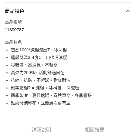
LINE Pay
商品特色
Apple Pay
商品編號
街口支付
11800787
悠遊付
商品特色
Google Pay
首創100%純棉涼感T - 冰河棉
全盈+PAY
體感降溫3-4度C，自帶清涼感
秒吸濕、高透氣，不緊悶
大哥付你分期
高彈力200%，活動舒適自在
相關說明
抗縮、抗皺、不起球，耐穿耐洗
【大哥付你分期使用說明】
AFTEE先享後付
1.本服務由台灣大哥大提供，台灣大哥大用戶可立即使用無須另外申請。
頭等艙棉T = 純棉 + 冰科技 + 高織密
2.付款方式選擇「大哥付你分期」，訂單成立後會自動跳轉到大哥付的交易
相關說明
四季皆宜：夏日遮陽、春秋單穿、冬季疊搭
流程，驗證手機門號後，選擇欲分期的期數、繳款截止日，確認付款後即完
【關於「AFTEE先享後付」】
點綴發泡印花，立體層次更有型
成交易。
ATM付款
AFTEE先享後付是「在收到商品之後才付款」的支付方式。 讓您購物簡單
3.實際核准額度、可分期數及費用金額請依後續交易確認頁面所載為準。
便利好安心！
4.訂單成立30分鐘內，如未前往確認交易或遇審核未通過，訂單將自動取
１．簡單：不需註冊會員、不需綁卡、不需儲值。
運送方式
消。如遇「轉專審核」未通過狀況，表示未達大哥付你分期系統評分，恕無
２．便利：只要手機號碼，簡訊認證，即可結帳。
法說明評估內容。
３．安心：先確認商品／服務後，再付款。
詳細說明
相關推薦
付款後全家取貨
【繳款方式說明】