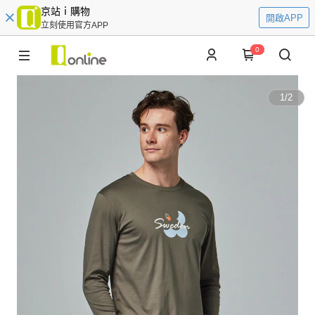
京站ｉ購物
開啟APP
立刻使用官方APP
0
1
/
2