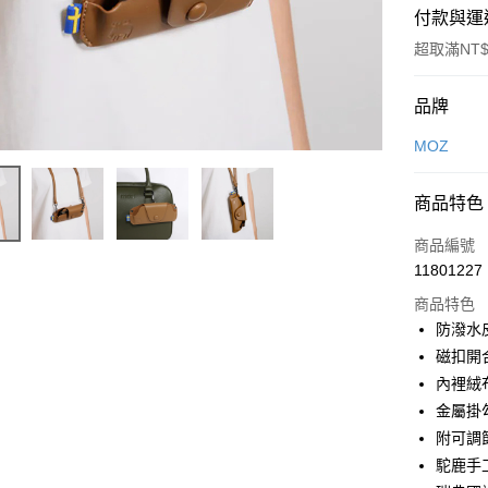
付款與運
超取滿NT$
付款方式
品牌
信用卡一
MOZ
LINE Pay
商品特色
Apple Pay
商品編號
街口支付
11801227
商品特色
悠遊付
防潑水
Google Pa
磁扣開
內裡絨
全盈+PAY
金屬掛
大哥付你
附可調
相關說明
駝鹿手
【大哥付