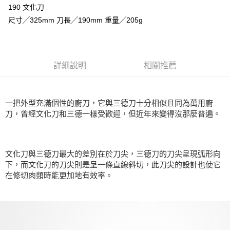
３．安心：先確認商品／服務後，再付款。
志津匠-宅配
【繳款方式說明】
190 文化刀
1.分期款項不併入電信帳單，「大哥付你分期」於每月結算日後寄送繳費提
每筆NT$100，滿NT$2,000(含以上)免運費
【「AFTEE先享後付」結帳流程】
尺寸╱325mm 刀長╱190mm 重量╱205g
醒簡訊。
１．於結帳方式選擇「AFTEE先享後付」後，將跳轉至「AFTEE先享後付」
2.透過簡訊連結打開帳單後，可選擇「超商條碼／台灣大直營門市／銀行轉
結帳頁面，進行簡訊認證並確認金額後，即可完成結帳。
帳／街口支付／iPASS MONEY」等通路繳費。
２．訂單成立數日內，您將收到繳費通知簡訊。
３．收到繳費通知簡訊後14天內，點擊此簡訊中的連結，可透過四大超商／
【注意事項】
ATM／網路銀行／等多元方式進行付款，方視為交易完成。
詳細說明
相關推薦
1.本服務係由「台灣大哥大股份有限公司」（以下簡稱本公司）所提供，讓
※ 請注意：結帳手續完成當下不需立刻繳費，但若您需要取消訂單，請聯絡
用戶於交易時，得透過本服務購買商品或服務，並由商店將買賣／分期付款
購買商品的店家。未經商家同意取消之訂單仍視為有效，需透過AFTEE先享
買賣價金債權讓與本公司後，依約使用本公司帳單繳交帳款。
後付繳納相關費用。
2.基於同意付款使用「大哥付你分期」之契約關係目的，商店將以您的個人
※ 交易是否成功請以「AFTEE先享後付 」之結帳頁面顯示為準，若有關於
一把外型充滿個性的廚刀，它與三德刀十分相似且同為萬用廚
資料（包含姓名、電話或地址）提供予台灣大哥大進項蒐集、處理及利用，
是否繳費成功／繳費後需取消欲退款等相關疑問，請聯繫「AFTEE先享後付
刀，曾經文化刀和三德一樣受歡迎，但近年來變得沒那麼普遍。
由本公司與您本人進行分期帳單所需資料之確認、核對及更正。
客戶支援中心」
https://netprotections.freshdesk.com/support/home
3.完整用戶服務條款，請詳閱以下連結：
https://oppay.tw/userRule
【注意事項】
１．透過由恩沛科技股份有限公司提供之「AFTEE先享後付」服務完成之交
文化刀與三德刀最大的差別在於刀尖，三德刀的刀尖呈現弧形向
易，需依本服務之必要範圍內提供個人資料，並將交易相關給付款項請求債
下，而文化刀的刀尖則是呈一條直線斜切，此刀尖的設計也使它
權轉讓予恩沛科技股份有限公司。
在修切肉類時能更加地有效率。
２．關於個人資料處理事宜，請瀏覽以下網址：
https://aftee.tw/terms/#terms3
３．未成年的使用者請事先徵得法定代理人或監護人之同意方可使用
「AFTEE先享後付」，若未經同意申辦者引起之損失，本公司不負相關責
任。
４．使用「AFTEE先享後付」時，將依據個別帳號之用戶狀況，依本公司即