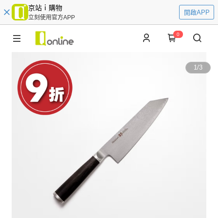
京站ｉ購物
開啟APP
立刻使用官方APP
0
1
/
3