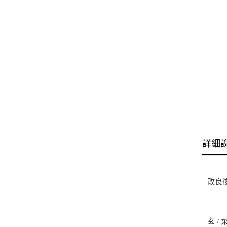
詳細
改良
玄 