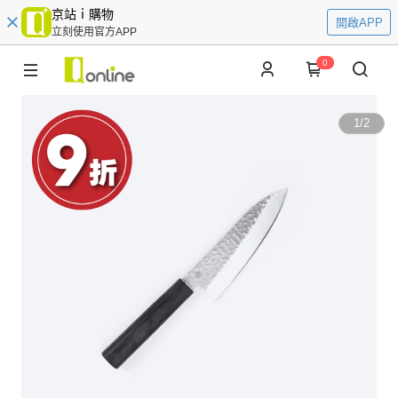
京站ｉ購物
開啟APP
立刻使用官方APP
0
1
/
2