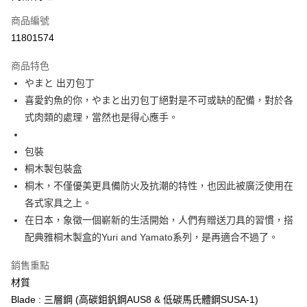
合作金庫商業銀行
第一商業銀行
LINE Pay
商品編號
華南商業銀行
彰化商業銀行
11801574
Apple Pay
上海商業儲蓄銀行
台北富邦商業銀行
國泰世華商業銀行
兆豐國際商業銀行
商品特色
街口支付
臺灣中小企業銀行
台中商業銀行
やまと 出刃包丁
匯豐（台灣）商業銀行
華泰商業銀行
悠遊付
喜愛釣魚的你，やまと出刃包丁絕對是不可或缺的配備，對於各
聯邦商業銀行
遠東國際商業銀行
元大商業銀行
永豐商業銀行
式肉類的處理，當然也是得心應手。
Google Pay
玉山商業銀行
星展（台灣）商業銀行
台新國際商業銀行
中國信託商業銀行
全盈+PAY
包裝
台灣樂天信用卡公司
桐木製包裝盒
大哥付你分期
桐木，不僅優美更具備防火及抗潮的特性，也因此被廣泛使用在
相關說明
各式家具之上。
【大哥付你分期使用說明】
AFTEE先享後付
1.本服務由台灣大哥大提供，台灣大哥大用戶可立即使用無須另外申請。
在日本，象徵一個嶄新的生活開始，人們有贈送刀具的習慣，搭
2.付款方式選擇「大哥付你分期」，訂單成立後會自動跳轉到大哥付的交易
相關說明
配典雅桐木製盒的Yuri and Yamato系列，是再適合不過了。
流程，驗證手機門號後，選擇欲分期的期數、繳款截止日，確認付款後即完
【關於「AFTEE先享後付」】
成交易。
ATM付款
AFTEE先享後付是「在收到商品之後才付款」的支付方式。 讓您購物簡單
銷售重點
3.實際核准額度、可分期數及費用金額請依後續交易確認頁面所載為準。
便利好安心！
4.訂單成立30分鐘內，如未前往確認交易或遇審核未通過，訂單將自動取
材質
１．簡單：不需註冊會員、不需綁卡、不需儲值。
運送方式
消。如遇「轉專審核」未通過狀況，表示未達大哥付你分期系統評分，恕無
２．便利：只要手機號碼，簡訊認證，即可結帳。
Blade : 三層鋼 (高碳鉬釩鋼AUS8 & 低碳馬氏體鋼SUSA-1)
法說明評估內容。