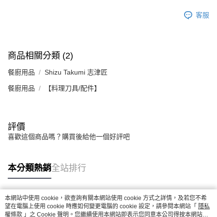
客服
商品相關分類 (2)
餐廚用品
Shizu Takumi 志津匠
餐廚用品
【料理刀具/配件】
評價
喜歡這個商品嗎？購買後給他一個好評吧
本分類熱銷
全站排行
本網站中使用 cookie，欲查詢有關本網站使用 cookie 方式之詳情，及若您不希
熱門標籤
望在電腦上使用 cookie 時應如何變更電腦的 cookie 設定，請參閱本網站「
隱私
權條款
」之 Cookie 聲明。您繼續使用本網站即表示您同意本公司得按本網站使