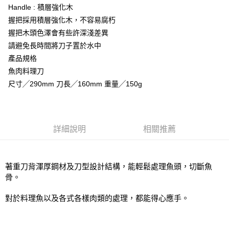
３．安心：先確認商品／服務後，再付款。
志津匠-宅配
【繳款方式說明】
Handle : 積層強化木
1.分期款項不併入電信帳單，「大哥付你分期」於每月結算日後寄送繳費提
每筆NT$100，滿NT$2,000(含以上)免運費
【「AFTEE先享後付」結帳流程】
握把採用積層強化木，不容易腐朽
醒簡訊。
１．於結帳方式選擇「AFTEE先享後付」後，將跳轉至「AFTEE先享後付」
握把木頭色澤會有些許深淺差異
2.透過簡訊連結打開帳單後，可選擇「超商條碼／台灣大直營門市／銀行轉
結帳頁面，進行簡訊認證並確認金額後，即可完成結帳。
帳／街口支付／iPASS MONEY」等通路繳費。
請避免長時間將刀子置於水中
２．訂單成立數日內，您將收到繳費通知簡訊。
３．收到繳費通知簡訊後14天內，點擊此簡訊中的連結，可透過四大超商／
產品規格
【注意事項】
ATM／網路銀行／等多元方式進行付款，方視為交易完成。
1.本服務係由「台灣大哥大股份有限公司」（以下簡稱本公司）所提供，讓
魚肉料理刀
※ 請注意：結帳手續完成當下不需立刻繳費，但若您需要取消訂單，請聯絡
用戶於交易時，得透過本服務購買商品或服務，並由商店將買賣／分期付款
購買商品的店家。未經商家同意取消之訂單仍視為有效，需透過AFTEE先享
尺寸╱290mm 刀長╱160mm 重量╱150g
買賣價金債權讓與本公司後，依約使用本公司帳單繳交帳款。
後付繳納相關費用。
2.基於同意付款使用「大哥付你分期」之契約關係目的，商店將以您的個人
※ 交易是否成功請以「AFTEE先享後付 」之結帳頁面顯示為準，若有關於
資料（包含姓名、電話或地址）提供予台灣大哥大進項蒐集、處理及利用，
是否繳費成功／繳費後需取消欲退款等相關疑問，請聯繫「AFTEE先享後付
由本公司與您本人進行分期帳單所需資料之確認、核對及更正。
客戶支援中心」
https://netprotections.freshdesk.com/support/home
3.完整用戶服務條款，請詳閱以下連結：
https://oppay.tw/userRule
詳細說明
相關推薦
【注意事項】
１．透過由恩沛科技股份有限公司提供之「AFTEE先享後付」服務完成之交
易，需依本服務之必要範圍內提供個人資料，並將交易相關給付款項請求債
權轉讓予恩沛科技股份有限公司。
著重刀背渾厚鋼材及刀型設計結構，能輕鬆處理魚頭，切斷魚
２．關於個人資料處理事宜，請瀏覽以下網址：
骨。
https://aftee.tw/terms/#terms3
３．未成年的使用者請事先徵得法定代理人或監護人之同意方可使用
對於料理魚以及各式各樣肉類的處理，都能得心應手。
「AFTEE先享後付」，若未經同意申辦者引起之損失，本公司不負相關責
任。
４．使用「AFTEE先享後付」時，將依據個別帳號之用戶狀況，依本公司即