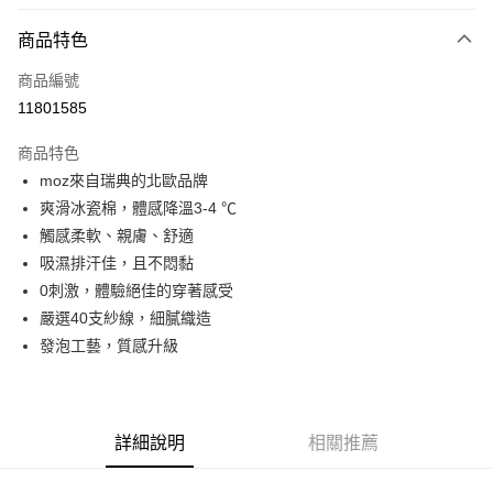
LINE Pay
商品特色
Apple Pay
商品編號
街口支付
11801585
悠遊付
商品特色
Google Pay
moz來自瑞典的北歐品牌
全盈+PAY
爽滑冰瓷棉，體感降溫3-4 ℃
觸感柔軟、親膚、舒適
大哥付你分期
吸濕排汗佳，且不悶黏
相關說明
0刺激，體驗絕佳的穿著感受
【大哥付你分期使用說明】
AFTEE先享後付
1.本服務由台灣大哥大提供，台灣大哥大用戶可立即使用無須另外申請。
嚴選40支紗線，細膩織造
2.付款方式選擇「大哥付你分期」，訂單成立後會自動跳轉到大哥付的交易
相關說明
發泡工藝，質感升級
流程，驗證手機門號後，選擇欲分期的期數、繳款截止日，確認付款後即完
【關於「AFTEE先享後付」】
成交易。
ATM付款
AFTEE先享後付是「在收到商品之後才付款」的支付方式。 讓您購物簡單
3.實際核准額度、可分期數及費用金額請依後續交易確認頁面所載為準。
便利好安心！
4.訂單成立30分鐘內，如未前往確認交易或遇審核未通過，訂單將自動取
１．簡單：不需註冊會員、不需綁卡、不需儲值。
運送方式
消。如遇「轉專審核」未通過狀況，表示未達大哥付你分期系統評分，恕無
詳細說明
相關推薦
２．便利：只要手機號碼，簡訊認證，即可結帳。
法說明評估內容。
３．安心：先確認商品／服務後，再付款。
付款後全家取貨
【繳款方式說明】