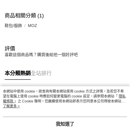
商品相關分類 (1)
鞋包/服飾
MOZ
評價
喜歡這個商品嗎？購買後給他一個好評吧
本分類熱銷
全站排行
本網站中使用 cookie，欲查詢有關本網站使用 cookie 方式之詳情，及若您不希
熱門標籤
望在電腦上使用 cookie 時應如何變更電腦的 cookie 設定，請參閱本網站「
隱私
權條款
」之 Cookie 聲明。您繼續使用本網站即表示您同意本公司得按本網站使
用條款之 Cookie 聲明使用 cookie。
了解更多 >
我知道了