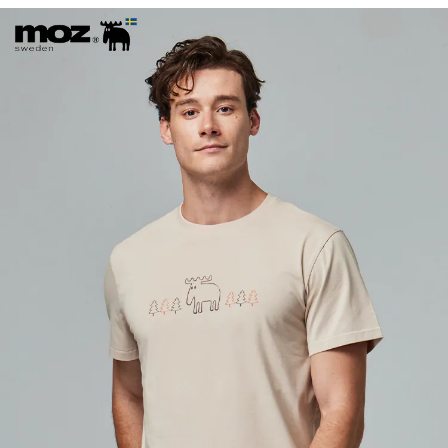
1.分期款項不併入電信帳單，「大哥付你分期」於每月結算日後寄送繳費提
每筆NT$70，滿NT$899(含以上)免運費
【「AFTEE先享後付」結帳流程】
醒簡訊。
１．於結帳方式選擇「AFTEE先享後付」後，將跳轉至「AFTEE先享後付」
2.透過簡訊連結打開帳單後，可選擇「超商條碼／台灣大直營門市／銀行轉
付款後7-11取貨
結帳頁面，進行簡訊認證並確認金額後，即可完成結帳。
帳／街口支付／iPASS MONEY」等通路繳費。
２．訂單成立數日內，您將收到繳費通知簡訊。
每筆NT$70，滿NT$899(含以上)免運費
３．收到繳費通知簡訊後14天內，點擊此簡訊中的連結，可透過四大超商／
【注意事項】
ATM／網路銀行／等多元方式進行付款，方視為交易完成。
宅配
1.本服務係由「台灣大哥大股份有限公司」（以下簡稱本公司）所提供，讓
※ 請注意：結帳手續完成當下不需立刻繳費，但若您需要取消訂單，請聯絡
用戶於交易時，得透過本服務購買商品或服務，並由商店將買賣／分期付款
每筆NT$100，滿NT$1,000(含以上)免運費
購買商品的店家。未經商家同意取消之訂單仍視為有效，需透過AFTEE先享
買賣價金債權讓與本公司後，依約使用本公司帳單繳交帳款。
後付繳納相關費用。
2.基於同意付款使用「大哥付你分期」之契約關係目的，商店將以您的個人
京站台北店客服中心(1F星巴克旁) 即日起不提供京站紙袋，取件時
※ 交易是否成功請以「AFTEE先享後付 」之結帳頁面顯示為準，若有關於
資料（包含姓名、電話或地址）提供予台灣大哥大進項蒐集、處理及利用，
是否繳費成功／繳費後需取消欲退款等相關疑問，請聯繫「AFTEE先享後付
請自備購物袋，若需購買紙袋可現場詢問
由本公司與您本人進行分期帳單所需資料之確認、核對及更正。
客戶支援中心」
https://netprotections.freshdesk.com/support/home
3.完整用戶服務條款，請詳閱以下連結：
https://oppay.tw/userRule
免運費
【注意事項】
１．透過由恩沛科技股份有限公司提供之「AFTEE先享後付」服務完成之交
易，需依本服務之必要範圍內提供個人資料，並將交易相關給付款項請求債
權轉讓予恩沛科技股份有限公司。
２．關於個人資料處理事宜，請瀏覽以下網址：
https://aftee.tw/terms/#terms3
３．未成年的使用者請事先徵得法定代理人或監護人之同意方可使用
「AFTEE先享後付」，若未經同意申辦者引起之損失，本公司不負相關責
任。
４．使用「AFTEE先享後付」時，將依據個別帳號之用戶狀況，依本公司即
時審查核予不同之上限額度；若仍有額度不足之情形，本公司將視審查結果
請求用戶進行身份認證。