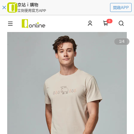
京站ｉ購物
開啟APP
立刻使用官方APP
0
1
/
4