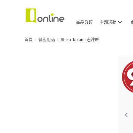
商品分類
主題活動
首頁
餐廚用品
Shizu Takumi 志津匠