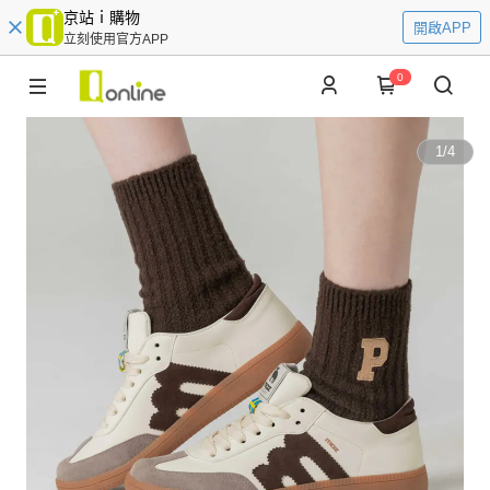
京站ｉ購物
開啟APP
立刻使用官方APP
0
1
/
4