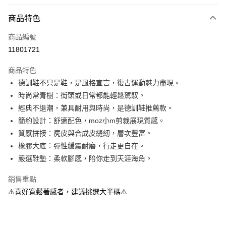
LINE Pay
商品特色
Apple Pay
商品編號
街口支付
11801721
悠遊付
商品特色
Google Pay
德訓鞋不只是鞋，是風格宣言，復古運動魅力盡現。
全盈+PAY
時尚常青樹：街頭或日常都能輕鬆駕馭。
經典不退潮，兼具耐用與時尚，是德訓鞋推薦款。
大哥付你分期
簡約設計：舒適配色，moz小m剪裁展現質感。
相關說明
質感拼接：麂皮與合成皮縫紉，層次豐富。
【大哥付你分期使用說明】
AFTEE先享後付
1.本服務由台灣大哥大提供，台灣大哥大用戶可立即使用無須另外申請。
橡膠大底：彈性緩震耐磨，行走更自在。
2.付款方式選擇「大哥付你分期」，訂單成立後會自動跳轉到大哥付的交易
相關說明
嚴選鞋墊：柔軟腳感，陪你走到天涯海角。
流程，驗證手機門號後，選擇欲分期的期數、繳款截止日，確認付款後即完
【關於「AFTEE先享後付」】
成交易。
ATM付款
AFTEE先享後付是「在收到商品之後才付款」的支付方式。 讓您購物簡單
銷售重點
3.實際核准額度、可分期數及費用金額請依後續交易確認頁面所載為準。
便利好安心！
4.訂單成立30分鐘內，如未前往確認交易或遇審核未通過，訂單將自動取
⚠️喜好寬鬆著感者，建議挑選大半碼⚠️
１．簡單：不需註冊會員、不需綁卡、不需儲值。
運送方式
消。如遇「轉專審核」未通過狀況，表示未達大哥付你分期系統評分，恕無
２．便利：只要手機號碼，簡訊認證，即可結帳。
法說明評估內容。
３．安心：先確認商品／服務後，再付款。
付款後全家取貨
【繳款方式說明】