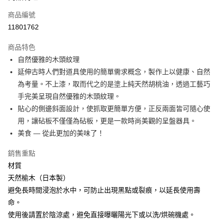
合作金庫商業銀行
第一商業銀行
LINE Pay
商品編號
華南商業銀行
彰化商業銀行
11801762
Apple Pay
上海商業儲蓄銀行
台北富邦商業銀行
國泰世華商業銀行
兆豐國際商業銀行
商品特色
街口支付
臺灣中小企業銀行
台中商業銀行
自然優雅的木頭紋理
匯豐（台灣）商業銀行
華泰商業銀行
悠遊付
延伸古時人們對道具使用的簡單需求概念，製作上以健康、自然
聯邦商業銀行
遠東國際商業銀行
元大商業銀行
永豐商業銀行
為考量。不上漆，取而代之的是塗上純天然胡桃油，透過工藝巧
Google Pay
玉山商業銀行
星展（台灣）商業銀行
手完美呈現自然優雅的木頭紋理。
台新國際商業銀行
中國信託商業銀行
全盈+PAY
貼心的側邊斜面設計，使抓取更簡單方便，正反兩面皆可隨心使
台灣樂天信用卡公司
用，讓砧板不僅僅為砧板，更是一款時尚美觀的呈盤器具。
大哥付你分期
美食 ― 從此更加的美味了！
相關說明
【大哥付你分期使用說明】
AFTEE先享後付
銷售重點
1.本服務由台灣大哥大提供，台灣大哥大用戶可立即使用無須另外申請。
2.付款方式選擇「大哥付你分期」，訂單成立後會自動跳轉到大哥付的交易
相關說明
材質
流程，驗證手機門號後，選擇欲分期的期數、繳款截止日，確認付款後即完
【關於「AFTEE先享後付」】
天然榆木（日本製）
成交易。
ATM付款
AFTEE先享後付是「在收到商品之後才付款」的支付方式。 讓您購物簡單
避免長時間浸泡於水中，可防止出現黑點或裂痕，以延長使用壽
3.實際核准額度、可分期數及費用金額請依後續交易確認頁面所載為準。
便利好安心！
4.訂單成立30分鐘內，如未前往確認交易或遇審核未通過，訂單將自動取
命。
１．簡單：不需註冊會員、不需綁卡、不需儲值。
運送方式
消。如遇「轉專審核」未通過狀況，表示未達大哥付你分期系統評分，恕無
２．便利：只要手機號碼，簡訊認證，即可結帳。
使用後請置於陰涼處，避免直接曝曬陽光下或以洗/烘碗機處。
法說明評估內容。