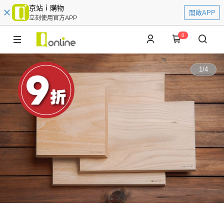
京站ｉ購物
開啟APP
立刻使用官方APP
0
1
/
4