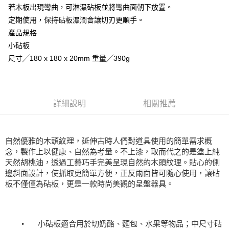
３．安心：先確認商品／服務後，再付款。
志津匠-宅配
【繳款方式說明】
若木板出現彎曲，可淋濕砧板並將彎曲面朝下放置。
1.分期款項不併入電信帳單，「大哥付你分期」於每月結算日後寄送繳費提
每筆NT$100，滿NT$2,000(含以上)免運費
【「AFTEE先享後付」結帳流程】
定期使用，保持砧板濕潤會讓切刃更順手。
醒簡訊。
１．於結帳方式選擇「AFTEE先享後付」後，將跳轉至「AFTEE先享後付」
產品規格
2.透過簡訊連結打開帳單後，可選擇「超商條碼／台灣大直營門市／銀行轉
結帳頁面，進行簡訊認證並確認金額後，即可完成結帳。
帳／街口支付／iPASS MONEY」等通路繳費。
小砧板
２．訂單成立數日內，您將收到繳費通知簡訊。
３．收到繳費通知簡訊後14天內，點擊此簡訊中的連結，可透過四大超商／
尺寸╱180 x 180 x 20mm 重量╱390g
【注意事項】
ATM／網路銀行／等多元方式進行付款，方視為交易完成。
1.本服務係由「台灣大哥大股份有限公司」（以下簡稱本公司）所提供，讓
※ 請注意：結帳手續完成當下不需立刻繳費，但若您需要取消訂單，請聯絡
用戶於交易時，得透過本服務購買商品或服務，並由商店將買賣／分期付款
購買商品的店家。未經商家同意取消之訂單仍視為有效，需透過AFTEE先享
買賣價金債權讓與本公司後，依約使用本公司帳單繳交帳款。
後付繳納相關費用。
2.基於同意付款使用「大哥付你分期」之契約關係目的，商店將以您的個人
※ 交易是否成功請以「AFTEE先享後付 」之結帳頁面顯示為準，若有關於
詳細說明
相關推薦
資料（包含姓名、電話或地址）提供予台灣大哥大進項蒐集、處理及利用，
是否繳費成功／繳費後需取消欲退款等相關疑問，請聯繫「AFTEE先享後付
由本公司與您本人進行分期帳單所需資料之確認、核對及更正。
客戶支援中心」
https://netprotections.freshdesk.com/support/home
3.完整用戶服務條款，請詳閱以下連結：
https://oppay.tw/userRule
【注意事項】
自然優雅的木頭紋理，延伸古時人們對道具使用的簡單需求概
１．透過由恩沛科技股份有限公司提供之「AFTEE先享後付」服務完成之交
念，製作上以健康、自然為考量。不上漆，取而代之的是塗上純
易，需依本服務之必要範圍內提供個人資料，並將交易相關給付款項請求債
天然胡桃油，透過工藝巧手完美呈現自然的木頭紋理。貼心的側
權轉讓予恩沛科技股份有限公司。
邊斜面設計，使抓取更簡單方便，正反兩面皆可隨心使用，讓砧
２．關於個人資料處理事宜，請瀏覽以下網址：
板不僅僅為砧板，更是一款時尚美觀的呈盤器具。
https://aftee.tw/terms/#terms3
３．未成年的使用者請事先徵得法定代理人或監護人之同意方可使用
「AFTEE先享後付」，若未經同意申辦者引起之損失，本公司不負相關責
任。
４．使用「AFTEE先享後付」時，將依據個別帳號之用戶狀況，依本公司即
•
小砧板適合用於切奶酪、麵包、水果等物品；中尺寸砧