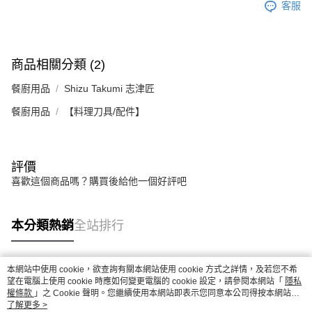
客服
商品相關分類 (2)
餐廚用品
Shizu Takumi 志津匠
餐廚用品
【料理刀具/配件】
評價
喜歡這個商品嗎？購買後給他一個好評吧
本分類熱銷
全站排行
本網站中使用 cookie，欲查詢有關本網站使用 cookie 方式之詳情，及若您不希
熱門標籤
望在電腦上使用 cookie 時應如何變更電腦的 cookie 設定，請參閱本網站「
隱私
權條款
」之 Cookie 聲明。您繼續使用本網站即表示您同意本公司得按本網站使
用條款之 Cookie 聲明使用 cookie。
了解更多 >