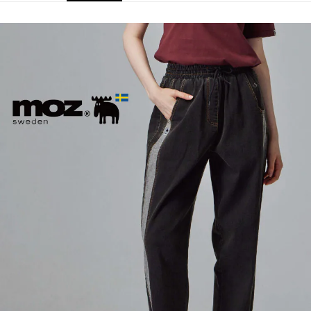
1.分期款項不併入電信帳單，「大哥付你分期」於每月結算日後寄送繳費提
每筆NT$70，滿NT$899(含以上)免運費
【「AFTEE先享後付」結帳流程】
醒簡訊。
１．於結帳方式選擇「AFTEE先享後付」後，將跳轉至「AFTEE先享後付」
2.透過簡訊連結打開帳單後，可選擇「超商條碼／台灣大直營門市／銀行轉
付款後7-11取貨
結帳頁面，進行簡訊認證並確認金額後，即可完成結帳。
帳／街口支付／iPASS MONEY」等通路繳費。
２．訂單成立數日內，您將收到繳費通知簡訊。
每筆NT$70，滿NT$899(含以上)免運費
３．收到繳費通知簡訊後14天內，點擊此簡訊中的連結，可透過四大超商／
【注意事項】
ATM／網路銀行／等多元方式進行付款，方視為交易完成。
宅配
1.本服務係由「台灣大哥大股份有限公司」（以下簡稱本公司）所提供，讓
※ 請注意：結帳手續完成當下不需立刻繳費，但若您需要取消訂單，請聯絡
用戶於交易時，得透過本服務購買商品或服務，並由商店將買賣／分期付款
每筆NT$100，滿NT$1,000(含以上)免運費
購買商品的店家。未經商家同意取消之訂單仍視為有效，需透過AFTEE先享
買賣價金債權讓與本公司後，依約使用本公司帳單繳交帳款。
後付繳納相關費用。
2.基於同意付款使用「大哥付你分期」之契約關係目的，商店將以您的個人
京站台北店客服中心(1F星巴克旁) 即日起不提供京站紙袋，取件時
※ 交易是否成功請以「AFTEE先享後付 」之結帳頁面顯示為準，若有關於
資料（包含姓名、電話或地址）提供予台灣大哥大進項蒐集、處理及利用，
是否繳費成功／繳費後需取消欲退款等相關疑問，請聯繫「AFTEE先享後付
請自備購物袋，若需購買紙袋可現場詢問
由本公司與您本人進行分期帳單所需資料之確認、核對及更正。
客戶支援中心」
https://netprotections.freshdesk.com/support/home
3.完整用戶服務條款，請詳閱以下連結：
https://oppay.tw/userRule
免運費
【注意事項】
１．透過由恩沛科技股份有限公司提供之「AFTEE先享後付」服務完成之交
易，需依本服務之必要範圍內提供個人資料，並將交易相關給付款項請求債
權轉讓予恩沛科技股份有限公司。
２．關於個人資料處理事宜，請瀏覽以下網址：
https://aftee.tw/terms/#terms3
３．未成年的使用者請事先徵得法定代理人或監護人之同意方可使用
「AFTEE先享後付」，若未經同意申辦者引起之損失，本公司不負相關責
任。
４．使用「AFTEE先享後付」時，將依據個別帳號之用戶狀況，依本公司即
時審查核予不同之上限額度；若仍有額度不足之情形，本公司將視審查結果
請求用戶進行身份認證。