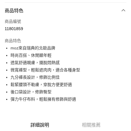
LINE Pay
商品特色
Apple Pay
商品編號
街口支付
11801859
悠遊付
商品特色
Google Pay
moz來自瑞典的北歐品牌
全盈+PAY
時尚百搭、休閒顯年輕
透氣舒適親膚，擺脫悶熱感
大哥付你分期
微寬褲型，輕鬆遮肉肉，適合各種身型
相關說明
九分褲長設計，修飾比例佳
【大哥付你分期使用說明】
AFTEE先享後付
1.本服務由台灣大哥大提供，台灣大哥大用戶可立即使用無須另外申請。
鬆緊腰頭不勒膚，穿脫方便更舒適
2.付款方式選擇「大哥付你分期」，訂單成立後會自動跳轉到大哥付的交易
相關說明
後口袋設計，修飾臀型
流程，驗證手機門號後，選擇欲分期的期數、繳款截止日，確認付款後即完
【關於「AFTEE先享後付」】
彈力牛仔布料，輕鬆擁有修飾與舒適
成交易。
ATM付款
AFTEE先享後付是「在收到商品之後才付款」的支付方式。 讓您購物簡單
3.實際核准額度、可分期數及費用金額請依後續交易確認頁面所載為準。
便利好安心！
4.訂單成立30分鐘內，如未前往確認交易或遇審核未通過，訂單將自動取
１．簡單：不需註冊會員、不需綁卡、不需儲值。
運送方式
消。如遇「轉專審核」未通過狀況，表示未達大哥付你分期系統評分，恕無
２．便利：只要手機號碼，簡訊認證，即可結帳。
法說明評估內容。
３．安心：先確認商品／服務後，再付款。
詳細說明
相關推薦
付款後全家取貨
【繳款方式說明】