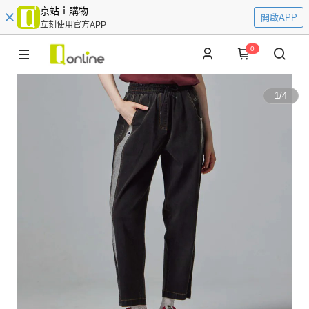
京站ｉ購物
開啟APP
立刻使用官方APP
0
1
/
4