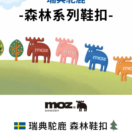
２．訂單成立數日內，您將收到繳費通知簡訊。
每筆NT$70，滿NT$899(含以上)免運費
３．收到繳費通知簡訊後14天內，點擊此簡訊中的連結，可透過四大超商／
【注意事項】
ATM／網路銀行／等多元方式進行付款，方視為交易完成。
宅配
1.本服務係由「台灣大哥大股份有限公司」（以下簡稱本公司）所提供，讓
※ 請注意：結帳手續完成當下不需立刻繳費，但若您需要取消訂單，請聯絡
用戶於交易時，得透過本服務購買商品或服務，並由商店將買賣／分期付款
每筆NT$100，滿NT$1,000(含以上)免運費
購買商品的店家。未經商家同意取消之訂單仍視為有效，需透過AFTEE先享
買賣價金債權讓與本公司後，依約使用本公司帳單繳交帳款。
後付繳納相關費用。
2.基於同意付款使用「大哥付你分期」之契約關係目的，商店將以您的個人
京站台北店客服中心(1F星巴克旁) 即日起不提供京站紙袋，取件時
※ 交易是否成功請以「AFTEE先享後付 」之結帳頁面顯示為準，若有關於
資料（包含姓名、電話或地址）提供予台灣大哥大進項蒐集、處理及利用，
是否繳費成功／繳費後需取消欲退款等相關疑問，請聯繫「AFTEE先享後付
請自備購物袋，若需購買紙袋可現場詢問
由本公司與您本人進行分期帳單所需資料之確認、核對及更正。
客戶支援中心」
https://netprotections.freshdesk.com/support/home
3.完整用戶服務條款，請詳閱以下連結：
https://oppay.tw/userRule
免運費
【注意事項】
１．透過由恩沛科技股份有限公司提供之「AFTEE先享後付」服務完成之交
易，需依本服務之必要範圍內提供個人資料，並將交易相關給付款項請求債
權轉讓予恩沛科技股份有限公司。
２．關於個人資料處理事宜，請瀏覽以下網址：
https://aftee.tw/terms/#terms3
３．未成年的使用者請事先徵得法定代理人或監護人之同意方可使用
「AFTEE先享後付」，若未經同意申辦者引起之損失，本公司不負相關責
任。
４．使用「AFTEE先享後付」時，將依據個別帳號之用戶狀況，依本公司即
時審查核予不同之上限額度；若仍有額度不足之情形，本公司將視審查結果
請求用戶進行身份認證。
５．嚴禁一人註冊多個帳號或使用他人資訊註冊。若發現惡意使用之情形，
恩沛科技股份有限公司將有權停止該用戶之使用額度並採取法律行動。