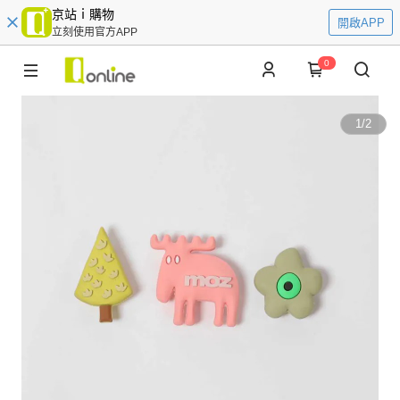
京站ｉ購物
開啟APP
立刻使用官方APP
0
1
/
2