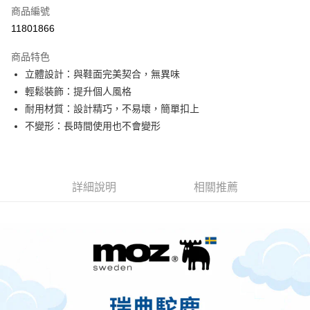
商品編號
街口支付
11801866
悠遊付
商品特色
Google Pay
立體設計：與鞋面完美契合，無異味
全盈+PAY
輕鬆裝飾：提升個人風格
耐用材質：設計精巧，不易壞，簡單扣上
大哥付你分期
不變形：長時間使用也不會變形
相關說明
【大哥付你分期使用說明】
AFTEE先享後付
1.本服務由台灣大哥大提供，台灣大哥大用戶可立即使用無須另外申請。
2.付款方式選擇「大哥付你分期」，訂單成立後會自動跳轉到大哥付的交易
相關說明
流程，驗證手機門號後，選擇欲分期的期數、繳款截止日，確認付款後即完
詳細說明
相關推薦
【關於「AFTEE先享後付」】
成交易。
ATM付款
AFTEE先享後付是「在收到商品之後才付款」的支付方式。 讓您購物簡單
3.實際核准額度、可分期數及費用金額請依後續交易確認頁面所載為準。
便利好安心！
4.訂單成立30分鐘內，如未前往確認交易或遇審核未通過，訂單將自動取
１．簡單：不需註冊會員、不需綁卡、不需儲值。
運送方式
消。如遇「轉專審核」未通過狀況，表示未達大哥付你分期系統評分，恕無
２．便利：只要手機號碼，簡訊認證，即可結帳。
法說明評估內容。
３．安心：先確認商品／服務後，再付款。
付款後全家取貨
【繳款方式說明】
1.分期款項不併入電信帳單，「大哥付你分期」於每月結算日後寄送繳費提
每筆NT$70，滿NT$899(含以上)免運費
【「AFTEE先享後付」結帳流程】
醒簡訊。
１．於結帳方式選擇「AFTEE先享後付」後，將跳轉至「AFTEE先享後付」
2.透過簡訊連結打開帳單後，可選擇「超商條碼／台灣大直營門市／銀行轉
付款後7-11取貨
結帳頁面，進行簡訊認證並確認金額後，即可完成結帳。
帳／街口支付／iPASS MONEY」等通路繳費。