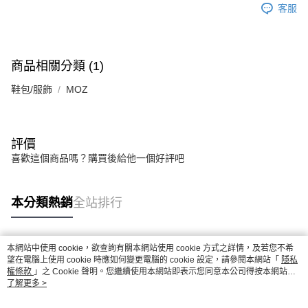
客服
商品相關分類 (1)
鞋包/服飾
MOZ
評價
喜歡這個商品嗎？購買後給他一個好評吧
本分類熱銷
全站排行
本網站中使用 cookie，欲查詢有關本網站使用 cookie 方式之詳情，及若您不希
熱門標籤
望在電腦上使用 cookie 時應如何變更電腦的 cookie 設定，請參閱本網站「
隱私
權條款
」之 Cookie 聲明。您繼續使用本網站即表示您同意本公司得按本網站使
用條款之 Cookie 聲明使用 cookie。
了解更多 >