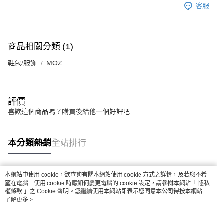
客服
商品相關分類 (1)
鞋包/服飾
MOZ
評價
喜歡這個商品嗎？購買後給他一個好評吧
本分類熱銷
全站排行
本網站中使用 cookie，欲查詢有關本網站使用 cookie 方式之詳情，及若您不希
熱門標籤
望在電腦上使用 cookie 時應如何變更電腦的 cookie 設定，請參閱本網站「
隱私
權條款
」之 Cookie 聲明。您繼續使用本網站即表示您同意本公司得按本網站使
用條款之 Cookie 聲明使用 cookie。
了解更多 >