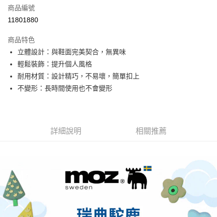
商品編號
街口支付
11801880
悠遊付
商品特色
Google Pay
立體設計：與鞋面完美契合，無異味
全盈+PAY
輕鬆裝飾：提升個人風格
耐用材質：設計精巧，不易壞，簡單扣上
大哥付你分期
不變形：長時間使用也不會變形
相關說明
【大哥付你分期使用說明】
AFTEE先享後付
1.本服務由台灣大哥大提供，台灣大哥大用戶可立即使用無須另外申請。
2.付款方式選擇「大哥付你分期」，訂單成立後會自動跳轉到大哥付的交易
相關說明
流程，驗證手機門號後，選擇欲分期的期數、繳款截止日，確認付款後即完
詳細說明
相關推薦
【關於「AFTEE先享後付」】
成交易。
ATM付款
AFTEE先享後付是「在收到商品之後才付款」的支付方式。 讓您購物簡單
3.實際核准額度、可分期數及費用金額請依後續交易確認頁面所載為準。
便利好安心！
4.訂單成立30分鐘內，如未前往確認交易或遇審核未通過，訂單將自動取
１．簡單：不需註冊會員、不需綁卡、不需儲值。
運送方式
消。如遇「轉專審核」未通過狀況，表示未達大哥付你分期系統評分，恕無
２．便利：只要手機號碼，簡訊認證，即可結帳。
法說明評估內容。
３．安心：先確認商品／服務後，再付款。
付款後全家取貨
【繳款方式說明】
1.分期款項不併入電信帳單，「大哥付你分期」於每月結算日後寄送繳費提
每筆NT$70，滿NT$899(含以上)免運費
【「AFTEE先享後付」結帳流程】
醒簡訊。
１．於結帳方式選擇「AFTEE先享後付」後，將跳轉至「AFTEE先享後付」
2.透過簡訊連結打開帳單後，可選擇「超商條碼／台灣大直營門市／銀行轉
付款後7-11取貨
結帳頁面，進行簡訊認證並確認金額後，即可完成結帳。
帳／街口支付／iPASS MONEY」等通路繳費。