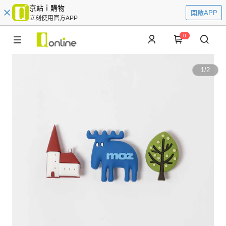
京站ｉ購物
開啟APP
立刻使用官方APP
0
1
/
2