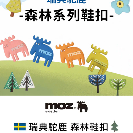
２．訂單成立數日內，您將收到繳費通知簡訊。
每筆NT$70，滿NT$899(含以上)免運費
３．收到繳費通知簡訊後14天內，點擊此簡訊中的連結，可透過四大超商／
【注意事項】
ATM／網路銀行／等多元方式進行付款，方視為交易完成。
宅配
1.本服務係由「台灣大哥大股份有限公司」（以下簡稱本公司）所提供，讓
※ 請注意：結帳手續完成當下不需立刻繳費，但若您需要取消訂單，請聯絡
用戶於交易時，得透過本服務購買商品或服務，並由商店將買賣／分期付款
每筆NT$100，滿NT$1,000(含以上)免運費
購買商品的店家。未經商家同意取消之訂單仍視為有效，需透過AFTEE先享
買賣價金債權讓與本公司後，依約使用本公司帳單繳交帳款。
後付繳納相關費用。
2.基於同意付款使用「大哥付你分期」之契約關係目的，商店將以您的個人
京站台北店客服中心(1F星巴克旁) 即日起不提供京站紙袋，取件時
※ 交易是否成功請以「AFTEE先享後付 」之結帳頁面顯示為準，若有關於
資料（包含姓名、電話或地址）提供予台灣大哥大進項蒐集、處理及利用，
是否繳費成功／繳費後需取消欲退款等相關疑問，請聯繫「AFTEE先享後付
請自備購物袋，若需購買紙袋可現場詢問
由本公司與您本人進行分期帳單所需資料之確認、核對及更正。
客戶支援中心」
https://netprotections.freshdesk.com/support/home
3.完整用戶服務條款，請詳閱以下連結：
https://oppay.tw/userRule
免運費
【注意事項】
１．透過由恩沛科技股份有限公司提供之「AFTEE先享後付」服務完成之交
易，需依本服務之必要範圍內提供個人資料，並將交易相關給付款項請求債
權轉讓予恩沛科技股份有限公司。
２．關於個人資料處理事宜，請瀏覽以下網址：
https://aftee.tw/terms/#terms3
３．未成年的使用者請事先徵得法定代理人或監護人之同意方可使用
「AFTEE先享後付」，若未經同意申辦者引起之損失，本公司不負相關責
任。
４．使用「AFTEE先享後付」時，將依據個別帳號之用戶狀況，依本公司即
時審查核予不同之上限額度；若仍有額度不足之情形，本公司將視審查結果
請求用戶進行身份認證。
５．嚴禁一人註冊多個帳號或使用他人資訊註冊。若發現惡意使用之情形，
恩沛科技股份有限公司將有權停止該用戶之使用額度並採取法律行動。