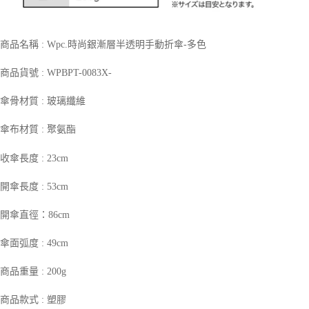
商品名稱 : Wpc.時尚銀漸層半透明手動折傘-多色
商品貨號 : WPBPT-0083X-
傘骨材質 : 玻璃纖維
傘布材質 : 聚氨酯
收傘長度 : 23cm
開傘長度 : 53cm
開傘直徑：86cm
傘面弧度 : 49cm
商品重量 : 200g
商品款式 : 塑膠