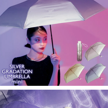
1.分期款項不併入電信帳單，「大哥付你分期」於每月結算日後寄送繳費提
每筆NT$70，滿NT$1,000(含以上)免運費
【「AFTEE先享後付」結帳流程】
醒簡訊。
１．於結帳方式選擇「AFTEE先享後付」後，將跳轉至「AFTEE先享後付」
2.透過簡訊連結打開帳單後，可選擇「超商條碼／台灣大直營門市／銀行轉
付款後7-11取貨
結帳頁面，進行簡訊認證並確認金額後，即可完成結帳。
帳／街口支付／iPASS MONEY」等通路繳費。
２．訂單成立數日內，您將收到繳費通知簡訊。
每筆NT$70，滿NT$1,000(含以上)免運費
３．收到繳費通知簡訊後14天內，點擊此簡訊中的連結，可透過四大超商／
【注意事項】
ATM／網路銀行／等多元方式進行付款，方視為交易完成。
宅配
1.本服務係由「台灣大哥大股份有限公司」（以下簡稱本公司）所提供，讓
※ 請注意：結帳手續完成當下不需立刻繳費，但若您需要取消訂單，請聯絡
用戶於交易時，得透過本服務購買商品或服務，並由商店將買賣／分期付款
每筆NT$100，滿NT$1,200(含以上)免運費
購買商品的店家。未經商家同意取消之訂單仍視為有效，需透過AFTEE先享
買賣價金債權讓與本公司後，依約使用本公司帳單繳交帳款。
後付繳納相關費用。
2.基於同意付款使用「大哥付你分期」之契約關係目的，商店將以您的個人
京站台北店客服中心(1F星巴克旁) 即日起不提供京站紙袋，取件時
※ 交易是否成功請以「AFTEE先享後付 」之結帳頁面顯示為準，若有關於
資料（包含姓名、電話或地址）提供予台灣大哥大進項蒐集、處理及利用，
是否繳費成功／繳費後需取消欲退款等相關疑問，請聯繫「AFTEE先享後付
請自備購物袋，若需購買紙袋可現場詢問
由本公司與您本人進行分期帳單所需資料之確認、核對及更正。
客戶支援中心」
https://netprotections.freshdesk.com/support/home
3.完整用戶服務條款，請詳閱以下連結：
https://oppay.tw/userRule
免運費
【注意事項】
１．透過由恩沛科技股份有限公司提供之「AFTEE先享後付」服務完成之交
易，需依本服務之必要範圍內提供個人資料，並將交易相關給付款項請求債
權轉讓予恩沛科技股份有限公司。
２．關於個人資料處理事宜，請瀏覽以下網址：
https://aftee.tw/terms/#terms3
３．未成年的使用者請事先徵得法定代理人或監護人之同意方可使用
「AFTEE先享後付」，若未經同意申辦者引起之損失，本公司不負相關責
任。
４．使用「AFTEE先享後付」時，將依據個別帳號之用戶狀況，依本公司即
時審查核予不同之上限額度；若仍有額度不足之情形，本公司將視審查結果
請求用戶進行身份認證。