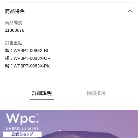
LINE Pay
商品特色
Apple Pay
商品編號
街口支付
11808076
悠遊付
銷售重點
Google Pay
藍：WPBPT-0083X-BL
全盈+PAY
橘：WPBPT-0083X-OR
粉：WPBPT-0083X-PK
大哥付你分期
相關說明
【大哥付你分期使用說明】
AFTEE先享後付
1.本服務由台灣大哥大提供，台灣大哥大用戶可立即使用無須另外申請。
詳細說明
相關推薦
2.付款方式選擇「大哥付你分期」，訂單成立後會自動跳轉到大哥付的交易
相關說明
流程，驗證手機門號後，選擇欲分期的期數、繳款截止日，確認付款後即完
【關於「AFTEE先享後付」】
成交易。
ATM付款
AFTEE先享後付是「在收到商品之後才付款」的支付方式。 讓您購物簡單
3.實際核准額度、可分期數及費用金額請依後續交易確認頁面所載為準。
便利好安心！
4.訂單成立30分鐘內，如未前往確認交易或遇審核未通過，訂單將自動取
１．簡單：不需註冊會員、不需綁卡、不需儲值。
運送方式
消。如遇「轉專審核」未通過狀況，表示未達大哥付你分期系統評分，恕無
２．便利：只要手機號碼，簡訊認證，即可結帳。
法說明評估內容。
３．安心：先確認商品／服務後，再付款。
付款後全家取貨
【繳款方式說明】