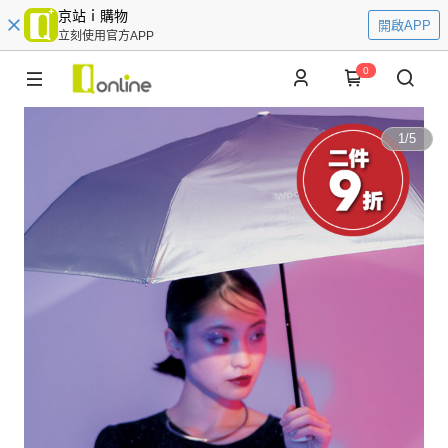
京站ｉ購物
開啟APP
立刻使用官方APP
0
1
/
5