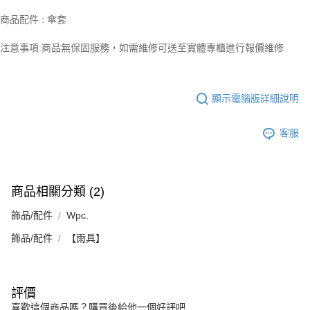
商品配件 : 傘套
注意事項:商品無保固服務，如需維修可送至實體專櫃進行報價維修
顯示電腦版詳細說明
客服
商品相關分類 (2)
飾品/配件
Wpc.
飾品/配件
【雨具】
評價
喜歡這個商品嗎？購買後給他一個好評吧