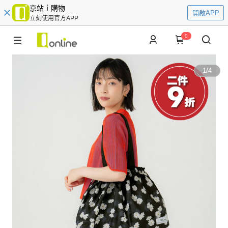
京站ｉ購物
開啟APP
立刻使用官方APP
0
1
/
4