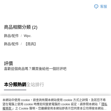
恩沛科技股份有限公司將有權停止該用戶之使用額度並採取法律行動。
客服
商品相關分類 (2)
飾品/配件
Wpc.
飾品/配件
【雨具】
評價
喜歡這個商品嗎？購買後給他一個好評吧
本分類熱銷
全站排行
本網站中使用 cookie，欲查詢有關本網站使用 cookie 方式之詳情，及若您不希
熱門標籤
望在電腦上使用 cookie 時應如何變更電腦的 cookie 設定，請參閱本網站「
隱私
權條款
」之 Cookie 聲明。您繼續使用本網站即表示您同意本公司得按本網站使