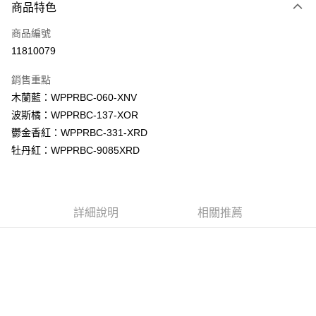
商品特色
Apple Pay
商品編號
街口支付
11810079
悠遊付
銷售重點
Google Pay
木蘭藍：WPPRBC-060-XNV
全盈+PAY
波斯橘：WPPRBC-137-XOR
鬱金香紅：WPPRBC-331-XRD
大哥付你分期
牡丹紅：WPPRBC-9085XRD
相關說明
【大哥付你分期使用說明】
AFTEE先享後付
1.本服務由台灣大哥大提供，台灣大哥大用戶可立即使用無須另外申請。
2.付款方式選擇「大哥付你分期」，訂單成立後會自動跳轉到大哥付的交易
相關說明
流程，驗證手機門號後，選擇欲分期的期數、繳款截止日，確認付款後即完
詳細說明
相關推薦
【關於「AFTEE先享後付」】
成交易。
ATM付款
AFTEE先享後付是「在收到商品之後才付款」的支付方式。 讓您購物簡單
3.實際核准額度、可分期數及費用金額請依後續交易確認頁面所載為準。
便利好安心！
4.訂單成立30分鐘內，如未前往確認交易或遇審核未通過，訂單將自動取
１．簡單：不需註冊會員、不需綁卡、不需儲值。
運送方式
消。如遇「轉專審核」未通過狀況，表示未達大哥付你分期系統評分，恕無
２．便利：只要手機號碼，簡訊認證，即可結帳。
法說明評估內容。
３．安心：先確認商品／服務後，再付款。
付款後全家取貨
【繳款方式說明】
1.分期款項不併入電信帳單，「大哥付你分期」於每月結算日後寄送繳費提
每筆NT$70，滿NT$1,000(含以上)免運費
【「AFTEE先享後付」結帳流程】
醒簡訊。