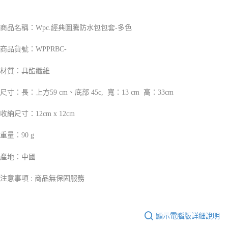
１．於結帳方式選擇「AFTEE先享後付」後，將跳轉至「AFTEE先享後付」
2.透過簡訊連結打開帳單後，可選擇「超商條碼／台灣大直營門市／銀行轉
付款後7-11取貨
結帳頁面，進行簡訊認證並確認金額後，即可完成結帳。
帳／街口支付／iPASS MONEY」等通路繳費。
２．訂單成立數日內，您將收到繳費通知簡訊。
每筆NT$70，滿NT$1,000(含以上)免運費
商品名稱：Wpc.經典圖騰防水包包套-多色
３．收到繳費通知簡訊後14天內，點擊此簡訊中的連結，可透過四大超商／
【注意事項】
ATM／網路銀行／等多元方式進行付款，方視為交易完成。
宅配
1.本服務係由「台灣大哥大股份有限公司」（以下簡稱本公司）所提供，讓
※ 請注意：結帳手續完成當下不需立刻繳費，但若您需要取消訂單，請聯絡
商品貨號：WPPRBC-
用戶於交易時，得透過本服務購買商品或服務，並由商店將買賣／分期付款
每筆NT$100，滿NT$1,200(含以上)免運費
購買商品的店家。未經商家同意取消之訂單仍視為有效，需透過AFTEE先享
買賣價金債權讓與本公司後，依約使用本公司帳單繳交帳款。
後付繳納相關費用。
2.基於同意付款使用「大哥付你分期」之契約關係目的，商店將以您的個人
材質：具酯纖維
京站台北店客服中心(1F星巴克旁) 即日起不提供京站紙袋，取件時
※ 交易是否成功請以「AFTEE先享後付 」之結帳頁面顯示為準，若有關於
資料（包含姓名、電話或地址）提供予台灣大哥大進項蒐集、處理及利用，
是否繳費成功／繳費後需取消欲退款等相關疑問，請聯繫「AFTEE先享後付
請自備購物袋，若需購買紙袋可現場詢問
由本公司與您本人進行分期帳單所需資料之確認、核對及更正。
客戶支援中心」
https://netprotections.freshdesk.com/support/home
尺寸：長：上方59 cm、底部 45c, 寬：13 cm 高：33cm
3.完整用戶服務條款，請詳閱以下連結：
https://oppay.tw/userRule
免運費
【注意事項】
收納尺寸：12cm x 12cm
１．透過由恩沛科技股份有限公司提供之「AFTEE先享後付」服務完成之交
易，需依本服務之必要範圍內提供個人資料，並將交易相關給付款項請求債
重量：90 g
權轉讓予恩沛科技股份有限公司。
２．關於個人資料處理事宜，請瀏覽以下網址：
https://aftee.tw/terms/#terms3
產地：中國
３．未成年的使用者請事先徵得法定代理人或監護人之同意方可使用
「AFTEE先享後付」，若未經同意申辦者引起之損失，本公司不負相關責
注意事項 : 商品無保固服務
任。
４．使用「AFTEE先享後付」時，將依據個別帳號之用戶狀況，依本公司即
時審查核予不同之上限額度；若仍有額度不足之情形，本公司將視審查結果
請求用戶進行身份認證。
顯示電腦版詳細說明
５．嚴禁一人註冊多個帳號或使用他人資訊註冊。若發現惡意使用之情形，