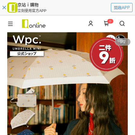
京站ｉ購物
開啟APP
立刻使用官方APP
0
1
/
2