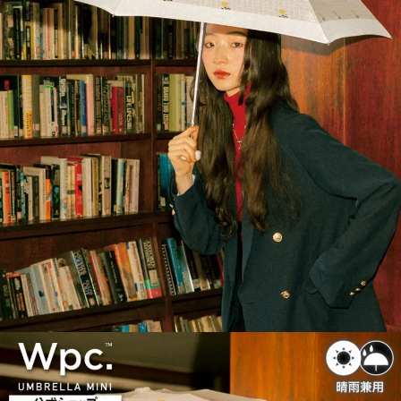
1.分期款項不併入電信帳單，「大哥付你分期」於每月結算日後寄送繳費提
每筆NT$70，滿NT$899(含以上)免運費
【「AFTEE先享後付」結帳流程】
醒簡訊。
１．於結帳方式選擇「AFTEE先享後付」後，將跳轉至「AFTEE先享後付」
2.透過簡訊連結打開帳單後，可選擇「超商條碼／台灣大直營門市／銀行轉
付款後7-11取貨
結帳頁面，進行簡訊認證並確認金額後，即可完成結帳。
帳／街口支付／iPASS MONEY」等通路繳費。
２．訂單成立數日內，您將收到繳費通知簡訊。
每筆NT$70，滿NT$899(含以上)免運費
３．收到繳費通知簡訊後14天內，點擊此簡訊中的連結，可透過四大超商／
【注意事項】
ATM／網路銀行／等多元方式進行付款，方視為交易完成。
宅配
1.本服務係由「台灣大哥大股份有限公司」（以下簡稱本公司）所提供，讓
※ 請注意：結帳手續完成當下不需立刻繳費，但若您需要取消訂單，請聯絡
用戶於交易時，得透過本服務購買商品或服務，並由商店將買賣／分期付款
每筆NT$100，滿NT$1,000(含以上)免運費
購買商品的店家。未經商家同意取消之訂單仍視為有效，需透過AFTEE先享
買賣價金債權讓與本公司後，依約使用本公司帳單繳交帳款。
後付繳納相關費用。
2.基於同意付款使用「大哥付你分期」之契約關係目的，商店將以您的個人
京站台北店客服中心(1F星巴克旁) 即日起不提供京站紙袋，取件時
※ 交易是否成功請以「AFTEE先享後付 」之結帳頁面顯示為準，若有關於
資料（包含姓名、電話或地址）提供予台灣大哥大進項蒐集、處理及利用，
是否繳費成功／繳費後需取消欲退款等相關疑問，請聯繫「AFTEE先享後付
請自備購物袋，若需購買紙袋可現場詢問
由本公司與您本人進行分期帳單所需資料之確認、核對及更正。
客戶支援中心」
https://netprotections.freshdesk.com/support/home
3.完整用戶服務條款，請詳閱以下連結：
https://oppay.tw/userRule
免運費
【注意事項】
１．透過由恩沛科技股份有限公司提供之「AFTEE先享後付」服務完成之交
易，需依本服務之必要範圍內提供個人資料，並將交易相關給付款項請求債
權轉讓予恩沛科技股份有限公司。
２．關於個人資料處理事宜，請瀏覽以下網址：
https://aftee.tw/terms/#terms3
３．未成年的使用者請事先徵得法定代理人或監護人之同意方可使用
「AFTEE先享後付」，若未經同意申辦者引起之損失，本公司不負相關責
任。
４．使用「AFTEE先享後付」時，將依據個別帳號之用戶狀況，依本公司即
時審查核予不同之上限額度；若仍有額度不足之情形，本公司將視審查結果
請求用戶進行身份認證。