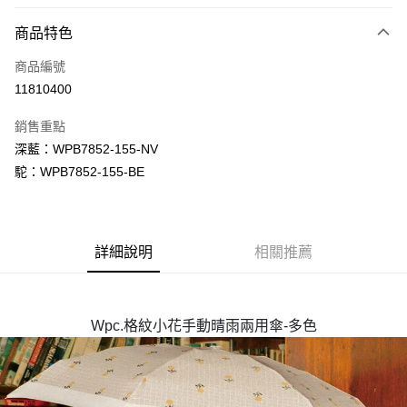
LINE Pay
商品特色
Apple Pay
商品編號
街口支付
11810400
悠遊付
銷售重點
Google Pay
深藍：WPB7852-155-NV
全盈+PAY
駝：WPB7852-155-BE
大哥付你分期
相關說明
【大哥付你分期使用說明】
詳細說明
相關推薦
AFTEE先享後付
1.本服務由台灣大哥大提供，台灣大哥大用戶可立即使用無須另外申請。
2.付款方式選擇「大哥付你分期」，訂單成立後會自動跳轉到大哥付的交易
相關說明
流程，驗證手機門號後，選擇欲分期的期數、繳款截止日，確認付款後即完
【關於「AFTEE先享後付」】
成交易。
ATM付款
AFTEE先享後付是「在收到商品之後才付款」的支付方式。 讓您購物簡單
Wpc.格紋小花手動晴雨兩用傘-多色
3.實際核准額度、可分期數及費用金額請依後續交易確認頁面所載為準。
便利好安心！
4.訂單成立30分鐘內，如未前往確認交易或遇審核未通過，訂單將自動取
１．簡單：不需註冊會員、不需綁卡、不需儲值。
運送方式
消。如遇「轉專審核」未通過狀況，表示未達大哥付你分期系統評分，恕無
２．便利：只要手機號碼，簡訊認證，即可結帳。
法說明評估內容。
３．安心：先確認商品／服務後，再付款。
付款後全家取貨
【繳款方式說明】