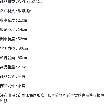
商品貨號 : WPB7852-155-
傘布材質 : 聚酯纖維
收傘長度 : 21cm
收納寬度 : 14cm
開傘長度 : 52cm
傘面直徑 : 90cm
傘骨弧面 : 50cm
商品重量 : 215g
商品款式 : 一般
商品配件 : 傘套
注意事項 : 商品無保固服務，如需維修可送至實體專櫃進行報價
維修