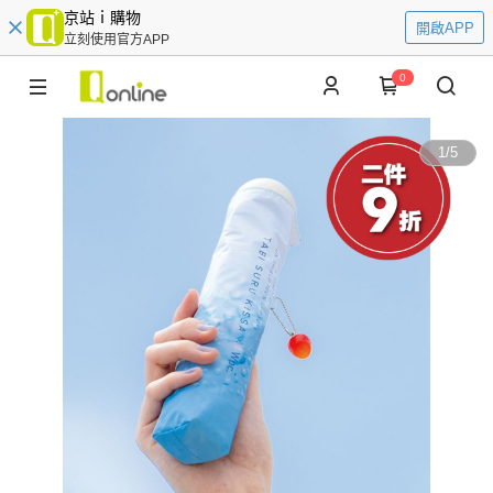
京站ｉ購物
開啟APP
立刻使用官方APP
0
1
/
5