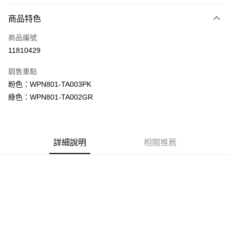
LINE Pay
商品特色
Apple Pay
商品編號
街口支付
11810429
悠遊付
銷售重點
Google Pay
粉色：WPN801-TA003PK
全盈+PAY
綠色：WPN801-TA002GR
大哥付你分期
相關說明
【大哥付你分期使用說明】
詳細說明
相關推薦
AFTEE先享後付
1.本服務由台灣大哥大提供，台灣大哥大用戶可立即使用無須另外申請。
2.付款方式選擇「大哥付你分期」，訂單成立後會自動跳轉到大哥付的交易
相關說明
流程，驗證手機門號後，選擇欲分期的期數、繳款截止日，確認付款後即完
【關於「AFTEE先享後付」】
成交易。
ATM付款
AFTEE先享後付是「在收到商品之後才付款」的支付方式。 讓您購物簡單
3.實際核准額度、可分期數及費用金額請依後續交易確認頁面所載為準。
便利好安心！
4.訂單成立30分鐘內，如未前往確認交易或遇審核未通過，訂單將自動取
１．簡單：不需註冊會員、不需綁卡、不需儲值。
運送方式
消。如遇「轉專審核」未通過狀況，表示未達大哥付你分期系統評分，恕無
２．便利：只要手機號碼，簡訊認證，即可結帳。
法說明評估內容。
３．安心：先確認商品／服務後，再付款。
付款後全家取貨
【繳款方式說明】