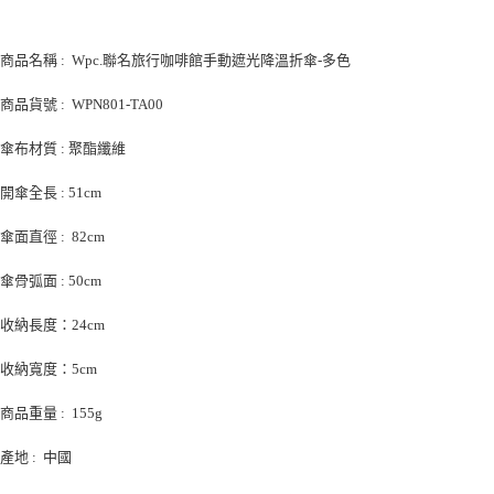
５．嚴禁一人註冊多個帳號或使用他人資訊註冊。若發現惡意使用之情形，
恩沛科技股份有限公司將有權停止該用戶之使用額度並採取法律行動。
商品名稱 : Wpc.聯名旅行咖啡館手動遮光降溫折傘-多色
商品貨號 : WPN801-TA00
傘布材質 : 聚酯纖維
開傘全長 : 51cm
傘面直徑 : 82cm
傘骨弧面 : 50cm
收納長度：24cm
收納寬度：5cm
商品重量 : 155g
產地 : 中國