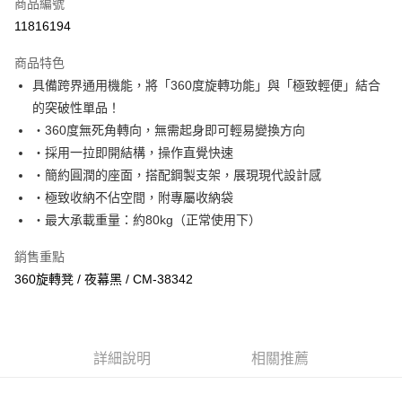
商品編號
街口支付
11816194
悠遊付
商品特色
Google Pay
具備跨界通用機能，將「360度旋轉功能」與「極致輕便」結合
全盈+PAY
的突破性單品！
・360度無死角轉向，無需起身即可輕易變換方向
大哥付你分期
・採用一拉即開結構，操作直覺快速
相關說明
・簡約圓潤的座面，搭配鋼製支架，展現現代設計感
【大哥付你分期使用說明】
AFTEE先享後付
1.本服務由台灣大哥大提供，台灣大哥大用戶可立即使用無須另外申請。
・極致收納不佔空間，附專屬收納袋
2.付款方式選擇「大哥付你分期」，訂單成立後會自動跳轉到大哥付的交易
相關說明
・最大承載重量：約80kg（正常使用下）
流程，驗證手機門號後，選擇欲分期的期數、繳款截止日，確認付款後即完
【關於「AFTEE先享後付」】
成交易。
ATM付款
AFTEE先享後付是「在收到商品之後才付款」的支付方式。 讓您購物簡單
銷售重點
3.實際核准額度、可分期數及費用金額請依後續交易確認頁面所載為準。
便利好安心！
4.訂單成立30分鐘內，如未前往確認交易或遇審核未通過，訂單將自動取
360旋轉凳 / 夜幕黑 / CM-38342
１．簡單：不需註冊會員、不需綁卡、不需儲值。
運送方式
消。如遇「轉專審核」未通過狀況，表示未達大哥付你分期系統評分，恕無
２．便利：只要手機號碼，簡訊認證，即可結帳。
法說明評估內容。
３．安心：先確認商品／服務後，再付款。
付款後全家取貨
【繳款方式說明】
1.分期款項不併入電信帳單，「大哥付你分期」於每月結算日後寄送繳費提
每筆NT$70，滿NT$1,000(含以上)免運費
【「AFTEE先享後付」結帳流程】
醒簡訊。
詳細說明
相關推薦
１．於結帳方式選擇「AFTEE先享後付」後，將跳轉至「AFTEE先享後付」
2.透過簡訊連結打開帳單後，可選擇「超商條碼／台灣大直營門市／銀行轉
付款後7-11取貨
結帳頁面，進行簡訊認證並確認金額後，即可完成結帳。
帳／街口支付／iPASS MONEY」等通路繳費。
２．訂單成立數日內，您將收到繳費通知簡訊。