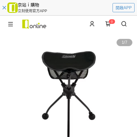
京站ｉ購物
開啟APP
立刻使用官方APP
0
1
/
7