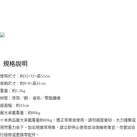
每筆NT$70，滿NT$1,000(含以上)免運費
３．收到繳費通知簡訊後14天內，點擊此簡訊中的連結，可透過四大超商／
【注意事項】
ATM／網路銀行／等多元方式進行付款，方視為交易完成。
宅配
1.本服務係由「台灣大哥大股份有限公司」（以下簡稱本公司）所提供，讓
※ 請注意：結帳手續完成當下不需立刻繳費，但若您需要取消訂單，請聯絡
用戶於交易時，得透過本服務購買商品或服務，並由商店將買賣／分期付款
每筆NT$100，滿NT$1,200(含以上)免運費
購買商品的店家。未經商家同意取消之訂單仍視為有效，需透過AFTEE先享
買賣價金債權讓與本公司後，依約使用本公司帳單繳交帳款。
後付繳納相關費用。
2.基於同意付款使用「大哥付你分期」之契約關係目的，商店將以您的個人
京站台北店客服中心(1F星巴克旁) 即日起不提供京站紙袋，取件時
※ 交易是否成功請以「AFTEE先享後付 」之結帳頁面顯示為準，若有關於
資料（包含姓名、電話或地址）提供予台灣大哥大進項蒐集、處理及利用，
是否繳費成功／繳費後需取消欲退款等相關疑問，請聯繫「AFTEE先享後付
請自備購物袋，若需購買紙袋可現場詢問
由本公司與您本人進行分期帳單所需資料之確認、核對及更正。
客戶支援中心」
https://netprotections.freshdesk.com/support/home
3.完整用戶服務條款，請詳閱以下連結：
https://oppay.tw/userRule
免運費
【注意事項】
１．透過由恩沛科技股份有限公司提供之「AFTEE先享後付」服務完成之交
規格說明
易，需依本服務之必要範圍內提供個人資料，並將交易相關給付款項請求債
權轉讓予恩沛科技股份有限公司。
２．關於個人資料處理事宜，請瀏覽以下網址：
使用尺寸：約32×32×高52cm
https://aftee.tw/terms/#terms3
收納尺寸：約9×9×高41cm
３．未成年的使用者請事先徵得法定代理人或監護人之同意方可使用
重量：約1.2kg
「AFTEE先享後付」，若未經同意申辦者引起之損失，本公司不負相關責
任。
材質：骨架／鋼、 座布／聚酯纖維
４．使用「AFTEE先享後付」時，將依據個別帳號之用戶狀況，依本公司即
座面幅：約32cm
時審查核予不同之上限額度；若仍有額度不足之情形，本公司將視審查結果
最大承載重量：約80kg
請求用戶進行身份認證。
５．嚴禁一人註冊多個帳號或使用他人資訊註冊。若發現惡意使用之情形，
※本商品最大承載重量約80kg，應正常乘坐使用，請勿過度後仰、大力撞擊或
恩沛科技股份有限公司將有權停止該用戶之使用額度並採取法律行動。
突然重力坐下。如出現異常現象，請立即停止使用並洽詢維修事宜，勿嘗試自
行檢修或更換零配件。