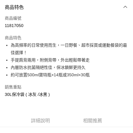
商品特色
Apple Pay
商品編號
街口支付
11817050
悠遊付
商品特色
Google Pay
為高頻率的日常使用而生，一日野餐、超市採買或運動餐袋的最
全盈+PAY
佳選擇！
手提肩背兩用，附側背帶，外出輕鬆帶著走
大哥付你分期
內層防水抗菌隔絕性佳，保冰鎖鮮更持久
相關說明
約可放置500ml寶特瓶×14瓶或350ml×30瓶
【大哥付你分期使用說明】
AFTEE先享後付
1.本服務由台灣大哥大提供，台灣大哥大用戶可立即使用無須另外申請。
銷售重點
2.付款方式選擇「大哥付你分期」，訂單成立後會自動跳轉到大哥付的交易
相關說明
流程，驗證手機門號後，選擇欲分期的期數、繳款截止日，確認付款後即完
30L保冷袋 ( 冰灰 /冰黑 )
【關於「AFTEE先享後付」】
成交易。
ATM付款
AFTEE先享後付是「在收到商品之後才付款」的支付方式。 讓您購物簡單
3.實際核准額度、可分期數及費用金額請依後續交易確認頁面所載為準。
便利好安心！
4.訂單成立30分鐘內，如未前往確認交易或遇審核未通過，訂單將自動取
１．簡單：不需註冊會員、不需綁卡、不需儲值。
運送方式
消。如遇「轉專審核」未通過狀況，表示未達大哥付你分期系統評分，恕無
２．便利：只要手機號碼，簡訊認證，即可結帳。
法說明評估內容。
詳細說明
相關推薦
３．安心：先確認商品／服務後，再付款。
付款後全家取貨
【繳款方式說明】
1.分期款項不併入電信帳單，「大哥付你分期」於每月結算日後寄送繳費提
每筆NT$70，滿NT$899(含以上)免運費
【「AFTEE先享後付」結帳流程】