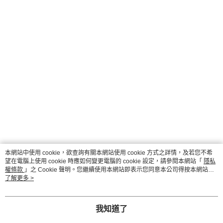
本網站中使用 cookie，欲查詢有關本網站使用 cookie 方式之詳情，及若您不希
望在電腦上使用 cookie 時應如何變更電腦的 cookie 設定，請參閱本網站「
隱私
權條款
」之 Cookie 聲明。您繼續使用本網站即表示您同意本公司得按本網站使
用條款之 Cookie 聲明使用 cookie。
了解更多 >
我知道了