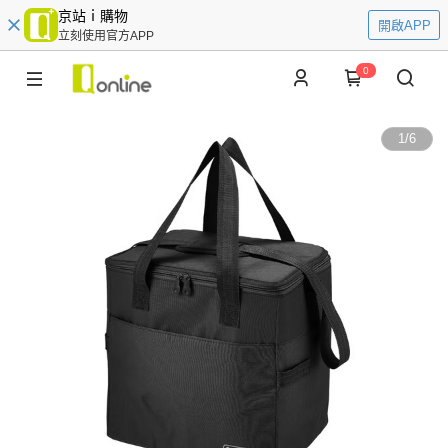
京站ｉ購物
開啟APP
立刻使用官方APP
0
1
/
6