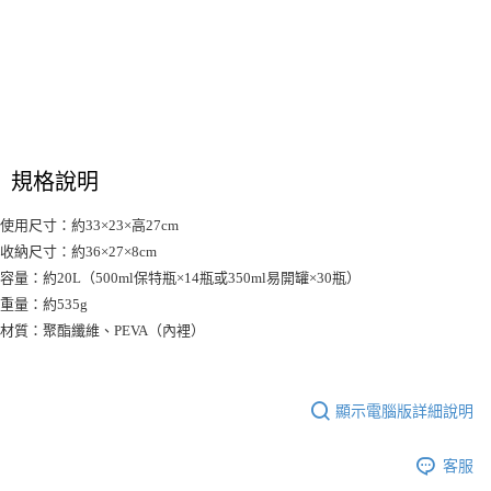
醒簡訊。
１．於結帳方式選擇「AFTEE先享後付」後，將跳轉至「AFTEE先享後付」
2.透過簡訊連結打開帳單後，可選擇「超商條碼／台灣大直營門市／銀行轉
付款後7-11取貨
結帳頁面，進行簡訊認證並確認金額後，即可完成結帳。
帳／街口支付／iPASS MONEY」等通路繳費。
２．訂單成立數日內，您將收到繳費通知簡訊。
每筆NT$70，滿NT$899(含以上)免運費
３．收到繳費通知簡訊後14天內，點擊此簡訊中的連結，可透過四大超商／
【注意事項】
ATM／網路銀行／等多元方式進行付款，方視為交易完成。
宅配
1.本服務係由「台灣大哥大股份有限公司」（以下簡稱本公司）所提供，讓
※ 請注意：結帳手續完成當下不需立刻繳費，但若您需要取消訂單，請聯絡
用戶於交易時，得透過本服務購買商品或服務，並由商店將買賣／分期付款
每筆NT$100，滿NT$1,000(含以上)免運費
購買商品的店家。未經商家同意取消之訂單仍視為有效，需透過AFTEE先享
買賣價金債權讓與本公司後，依約使用本公司帳單繳交帳款。
後付繳納相關費用。
2.基於同意付款使用「大哥付你分期」之契約關係目的，商店將以您的個人
京站台北店客服中心(1F星巴克旁) 即日起不提供京站紙袋，取件時
※ 交易是否成功請以「AFTEE先享後付 」之結帳頁面顯示為準，若有關於
規格說明
資料（包含姓名、電話或地址）提供予台灣大哥大進項蒐集、處理及利用，
是否繳費成功／繳費後需取消欲退款等相關疑問，請聯繫「AFTEE先享後付
請自備購物袋，若需購買紙袋可現場詢問
由本公司與您本人進行分期帳單所需資料之確認、核對及更正。
客戶支援中心」
https://netprotections.freshdesk.com/support/home
使用尺寸：約33×23×高27cm
3.完整用戶服務條款，請詳閱以下連結：
https://oppay.tw/userRule
免運費
收納尺寸：約36×27×8cm
【注意事項】
１．透過由恩沛科技股份有限公司提供之「AFTEE先享後付」服務完成之交
容量：約20L（500ml保特瓶×14瓶或350ml易開罐×30瓶）
易，需依本服務之必要範圍內提供個人資料，並將交易相關給付款項請求債
重量：約535g
權轉讓予恩沛科技股份有限公司。
材質：聚酯纖維、PEVA（內裡）
２．關於個人資料處理事宜，請瀏覽以下網址：
https://aftee.tw/terms/#terms3
３．未成年的使用者請事先徵得法定代理人或監護人之同意方可使用
「AFTEE先享後付」，若未經同意申辦者引起之損失，本公司不負相關責
顯示電腦版詳細說明
任。
４．使用「AFTEE先享後付」時，將依據個別帳號之用戶狀況，依本公司即
時審查核予不同之上限額度；若仍有額度不足之情形，本公司將視審查結果
客服
請求用戶進行身份認證。
５．嚴禁一人註冊多個帳號或使用他人資訊註冊。若發現惡意使用之情形，