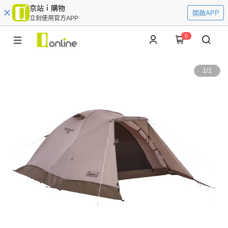
京站ｉ購物
開啟APP
立刻使用官方APP
0
1
/
1