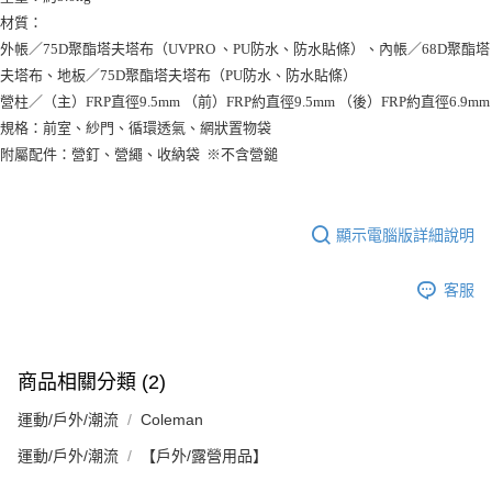
材質：
外帳／75D聚酯塔夫塔布（UVPRO 、PU防水、防水貼條）、內帳／68D聚酯塔
夫塔布、地板／75D聚酯塔夫塔布（PU防水、防水貼條）
營柱／（主）FRP直徑9.5mm （前）FRP約直徑9.5mm （後）FRP約直徑6.9mm
規格：前室、紗門、循環透氣、網狀置物袋
附屬配件：營釘、營繩、收納袋 ※不含營鎚
顯示電腦版詳細說明
客服
商品相關分類 (2)
運動/戶外/潮流
Coleman
運動/戶外/潮流
【戶外/露營用品】