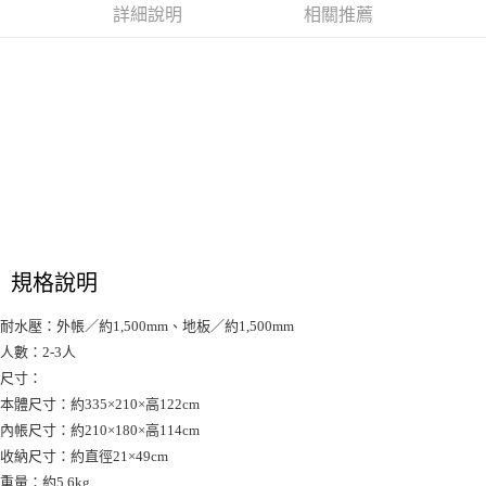
２．訂單成立數日內，您將收到繳費通知簡訊。
詳細說明
相關推薦
每筆NT$70，滿NT$899(含以上)免運費
３．收到繳費通知簡訊後14天內，點擊此簡訊中的連結，可透過四大超商／
【注意事項】
ATM／網路銀行／等多元方式進行付款，方視為交易完成。
宅配
1.本服務係由「台灣大哥大股份有限公司」（以下簡稱本公司）所提供，讓
※ 請注意：結帳手續完成當下不需立刻繳費，但若您需要取消訂單，請聯絡
用戶於交易時，得透過本服務購買商品或服務，並由商店將買賣／分期付款
每筆NT$100，滿NT$1,000(含以上)免運費
購買商品的店家。未經商家同意取消之訂單仍視為有效，需透過AFTEE先享
買賣價金債權讓與本公司後，依約使用本公司帳單繳交帳款。
後付繳納相關費用。
2.基於同意付款使用「大哥付你分期」之契約關係目的，商店將以您的個人
京站台北店客服中心(1F星巴克旁) 即日起不提供京站紙袋，取件時
※ 交易是否成功請以「AFTEE先享後付 」之結帳頁面顯示為準，若有關於
資料（包含姓名、電話或地址）提供予台灣大哥大進項蒐集、處理及利用，
是否繳費成功／繳費後需取消欲退款等相關疑問，請聯繫「AFTEE先享後付
請自備購物袋，若需購買紙袋可現場詢問
由本公司與您本人進行分期帳單所需資料之確認、核對及更正。
客戶支援中心」
https://netprotections.freshdesk.com/support/home
3.完整用戶服務條款，請詳閱以下連結：
https://oppay.tw/userRule
免運費
【注意事項】
１．透過由恩沛科技股份有限公司提供之「AFTEE先享後付」服務完成之交
易，需依本服務之必要範圍內提供個人資料，並將交易相關給付款項請求債
權轉讓予恩沛科技股份有限公司。
規格說明
２．關於個人資料處理事宜，請瀏覽以下網址：
https://aftee.tw/terms/#terms3
３．未成年的使用者請事先徵得法定代理人或監護人之同意方可使用
耐水壓：外帳／約1,500mm、地板／約1,500mm
「AFTEE先享後付」，若未經同意申辦者引起之損失，本公司不負相關責
人數：2-3人
任。
尺寸：
４．使用「AFTEE先享後付」時，將依據個別帳號之用戶狀況，依本公司即
時審查核予不同之上限額度；若仍有額度不足之情形，本公司將視審查結果
本體尺寸：約335×210×高122cm
請求用戶進行身份認證。
內帳尺寸：約210×180×高114cm
５．嚴禁一人註冊多個帳號或使用他人資訊註冊。若發現惡意使用之情形，
收納尺寸：約直徑21×49cm
恩沛科技股份有限公司將有權停止該用戶之使用額度並採取法律行動。
重量：約5.6kg