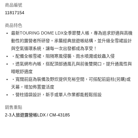
商品編號
街口支付
11817154
悠遊付
商品特色
Google Pay
最新TOURING DOME LDX全季節雙人帳，專為追求舒適與高機
全盈+PAY
動性的露營者所研發。承襲經典旅遊帳結構，並升級全雪裙設計
與空氣循環系統，讓每一次出發都成為享受！
大哥付你分期
・配備全帳雪裙，阻隔寒風侵襲、雨水噴濺或蚊蟲入侵
相關說明
・透氣網布內帳，搭配頂部通風孔與前後雙開口，提升通風性與
【大哥付你分期使用說明】
AFTEE先享後付
1.本服務由台灣大哥大提供，台灣大哥大用戶可立即使用無須另外申請。
睡眠舒適度
2.付款方式選擇「大哥付你分期」，訂單成立後會自動跳轉到大哥付的交易
相關說明
・寬闊前庭為裝備及野炊提供充裕空間，可搭配前庭柱(另購)或
流程，驗證手機門號後，選擇欲分期的期數、繳款截止日，確認付款後即完
【關於「AFTEE先享後付」】
天幕，增加佈置靈活度
成交易。
ATM付款
AFTEE先享後付是「在收到商品之後才付款」的支付方式。 讓您購物簡單
3.實際核准額度、可分期數及費用金額請依後續交易確認頁面所載為準。
・營柱插袋設計，新手或單人作業都能輕鬆搭設
便利好安心！
4.訂單成立30分鐘內，如未前往確認交易或遇審核未通過，訂單將自動取
１．簡單：不需註冊會員、不需綁卡、不需儲值。
運送方式
消。如遇「轉專審核」未通過狀況，表示未達大哥付你分期系統評分，恕無
２．便利：只要手機號碼，簡訊認證，即可結帳。
銷售重點
法說明評估內容。
３．安心：先確認商品／服務後，再付款。
付款後全家取貨
2-3人旅遊露營帳LDX / CM-43185
【繳款方式說明】
1.分期款項不併入電信帳單，「大哥付你分期」於每月結算日後寄送繳費提
每筆NT$70，滿NT$899(含以上)免運費
【「AFTEE先享後付」結帳流程】
醒簡訊。
１．於結帳方式選擇「AFTEE先享後付」後，將跳轉至「AFTEE先享後付」
2.透過簡訊連結打開帳單後，可選擇「超商條碼／台灣大直營門市／銀行轉
付款後7-11取貨
結帳頁面，進行簡訊認證並確認金額後，即可完成結帳。
帳／街口支付／iPASS MONEY」等通路繳費。