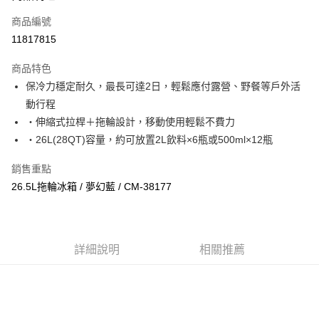
商品編號
街口支付
11817815
悠遊付
商品特色
Google Pay
保冷力穩定耐久，最長可達2日，輕鬆應付露營、野餐等戶外活
全盈+PAY
動行程
・伸縮式拉桿＋拖輪設計，移動使用輕鬆不費力
大哥付你分期
・26L(28QT)容量，約可放置2L飲料×6瓶或500ml×12瓶
相關說明
【大哥付你分期使用說明】
銷售重點
AFTEE先享後付
1.本服務由台灣大哥大提供，台灣大哥大用戶可立即使用無須另外申請。
26.5L拖輪冰箱 / 夢幻藍 / CM-38177
2.付款方式選擇「大哥付你分期」，訂單成立後會自動跳轉到大哥付的交易
相關說明
流程，驗證手機門號後，選擇欲分期的期數、繳款截止日，確認付款後即完
【關於「AFTEE先享後付」】
成交易。
ATM付款
AFTEE先享後付是「在收到商品之後才付款」的支付方式。 讓您購物簡單
3.實際核准額度、可分期數及費用金額請依後續交易確認頁面所載為準。
便利好安心！
4.訂單成立30分鐘內，如未前往確認交易或遇審核未通過，訂單將自動取
１．簡單：不需註冊會員、不需綁卡、不需儲值。
詳細說明
相關推薦
運送方式
消。如遇「轉專審核」未通過狀況，表示未達大哥付你分期系統評分，恕無
２．便利：只要手機號碼，簡訊認證，即可結帳。
法說明評估內容。
３．安心：先確認商品／服務後，再付款。
付款後全家取貨
【繳款方式說明】
1.分期款項不併入電信帳單，「大哥付你分期」於每月結算日後寄送繳費提
每筆NT$70，滿NT$899(含以上)免運費
【「AFTEE先享後付」結帳流程】
醒簡訊。
１．於結帳方式選擇「AFTEE先享後付」後，將跳轉至「AFTEE先享後付」
2.透過簡訊連結打開帳單後，可選擇「超商條碼／台灣大直營門市／銀行轉