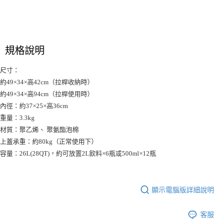
付款後7-11取貨
結帳頁面，進行簡訊認證並確認金額後，即可完成結帳。
帳／街口支付／iPASS MONEY」等通路繳費。
２．訂單成立數日內，您將收到繳費通知簡訊。
每筆NT$70，滿NT$899(含以上)免運費
３．收到繳費通知簡訊後14天內，點擊此簡訊中的連結，可透過四大超商／
【注意事項】
ATM／網路銀行／等多元方式進行付款，方視為交易完成。
宅配
1.本服務係由「台灣大哥大股份有限公司」（以下簡稱本公司）所提供，讓
※ 請注意：結帳手續完成當下不需立刻繳費，但若您需要取消訂單，請聯絡
用戶於交易時，得透過本服務購買商品或服務，並由商店將買賣／分期付款
每筆NT$100，滿NT$1,000(含以上)免運費
購買商品的店家。未經商家同意取消之訂單仍視為有效，需透過AFTEE先享
規格說明
買賣價金債權讓與本公司後，依約使用本公司帳單繳交帳款。
後付繳納相關費用。
2.基於同意付款使用「大哥付你分期」之契約關係目的，商店將以您的個人
京站台北店客服中心(1F星巴克旁) 即日起不提供京站紙袋，取件時
※ 交易是否成功請以「AFTEE先享後付 」之結帳頁面顯示為準，若有關於
資料（包含姓名、電話或地址）提供予台灣大哥大進項蒐集、處理及利用，
尺寸：
是否繳費成功／繳費後需取消欲退款等相關疑問，請聯繫「AFTEE先享後付
請自備購物袋，若需購買紙袋可現場詢問
由本公司與您本人進行分期帳單所需資料之確認、核對及更正。
客戶支援中心」
https://netprotections.freshdesk.com/support/home
約49×34×高42cm（拉桿收納時）
3.完整用戶服務條款，請詳閱以下連結：
https://oppay.tw/userRule
免運費
約49×34×高94cm（拉桿使用時）
【注意事項】
內徑：約37×25×高36cm
１．透過由恩沛科技股份有限公司提供之「AFTEE先享後付」服務完成之交
易，需依本服務之必要範圍內提供個人資料，並將交易相關給付款項請求債
重量：3.3kg
權轉讓予恩沛科技股份有限公司。
材質：聚乙烯、 聚氨酯泡棉
２．關於個人資料處理事宜，請瀏覽以下網址：
上蓋承重：約80kg（正常使用下）
https://aftee.tw/terms/#terms3
３．未成年的使用者請事先徵得法定代理人或監護人之同意方可使用
容量：26L(28QT)，約可放置2L飲料×6瓶或500ml×12瓶
「AFTEE先享後付」，若未經同意申辦者引起之損失，本公司不負相關責
任。
４．使用「AFTEE先享後付」時，將依據個別帳號之用戶狀況，依本公司即
時審查核予不同之上限額度；若仍有額度不足之情形，本公司將視審查結果
顯示電腦版詳細說明
請求用戶進行身份認證。
５．嚴禁一人註冊多個帳號或使用他人資訊註冊。若發現惡意使用之情形，
客服
恩沛科技股份有限公司將有權停止該用戶之使用額度並採取法律行動。