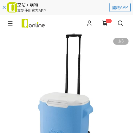
京站ｉ購物
開啟APP
立刻使用官方APP
0
1
/
3