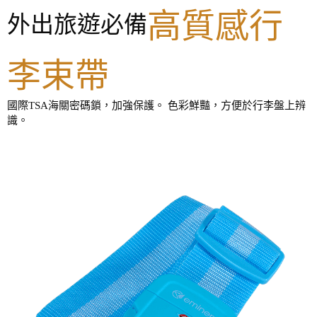
高質感行
外出旅遊必備
李束帶
國際TSA海關密碼鎖，加強保護。 色彩鮮豔，方便於行李盤上辨
識。