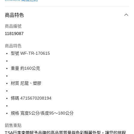
信用卡分期付款
6 期 0 利率 每期
NT$57
21家銀行
商品特色
合作金庫商業銀行
第一商業銀行
LINE Pay
商品編號
華南商業銀行
彰化商業銀行
11819087
Apple Pay
上海商業儲蓄銀行
台北富邦商業銀行
國泰世華商業銀行
兆豐國際商業銀行
商品特色
街口支付
臺灣中小企業銀行
台中商業銀行
型號 WF-TR-170615
匯豐（台灣）商業銀行
華泰商業銀行
悠遊付
聯邦商業銀行
遠東國際商業銀行
元大商業銀行
永豐商業銀行
重量 約160公克
Google Pay
玉山商業銀行
星展（台灣）商業銀行
台新國際商業銀行
中國信託商業銀行
全盈+PAY
材質 尼龍、塑膠
台灣樂天信用卡公司
大哥付你分期
條碼 4715670208194
相關說明
【大哥付你分期使用說明】
AFTEE先享後付
1.本服務由台灣大哥大提供，台灣大哥大用戶可立即使用無須另外申請。
規格 寬度5公分/長度95～180公分
2.付款方式選擇「大哥付你分期」，訂單成立後會自動跳轉到大哥付的交易
相關說明
流程，驗證手機門號後，選擇欲分期的期數、繳款截止日，確認付款後即完
【關於「AFTEE先享後付」】
銷售重點
成交易。
ATM付款
AFTEE先享後付是「在收到商品之後才付款」的支付方式。 讓您購物簡單
TSA行李束帶賦予品牌的高品質質量與色彩豔麗外型，讓您的旅程
3.實際核准額度、可分期數及費用金額請依後續交易確認頁面所載為準。