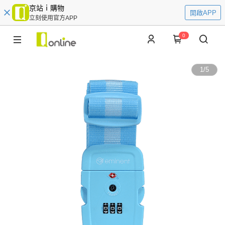
京站ｉ購物
開啟APP
立刻使用官方APP
0
1
/
5