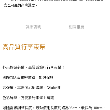
便利好安心！
4.訂單成立30分鐘內，如未前往確認交易或遇審核未通過，訂單將自動取
安全可靠與高辨識度。
１．簡單：不需註冊會員、不需綁卡、不需儲值。
運送方式
消。如遇「轉專審核」未通過狀況，表示未達大哥付你分期系統評分，恕無
２．便利：只要手機號碼，簡訊認證，即可結帳。
法說明評估內容。
３．安心：先確認商品／服務後，再付款。
宅配
【繳款方式說明】
1.分期款項不併入電信帳單，「大哥付你分期」於每月結算日後寄送繳費提
每筆NT$100，滿NT$1,200(含以上)免運費
【「AFTEE先享後付」結帳流程】
醒簡訊。
詳細說明
相關推薦
１．於結帳方式選擇「AFTEE先享後付」後，將跳轉至「AFTEE先享後付」
2.透過簡訊連結打開帳單後，可選擇「超商條碼／台灣大直營門市／銀行轉
京站台北店客服中心(1F星巴克旁) 即日起不提供京站紙袋，取件時
結帳頁面，進行簡訊認證並確認金額後，即可完成結帳。
帳／街口支付／iPASS MONEY」等通路繳費。
２．訂單成立數日內，您將收到繳費通知簡訊。
請自備購物袋，若需購買紙袋可現場詢問
３．收到繳費通知簡訊後14天內，點擊此簡訊中的連結，可透過四大超商／
【注意事項】
免運費
ATM／網路銀行／等多元方式進行付款，方視為交易完成。
高品質行李束帶
1.本服務係由「台灣大哥大股份有限公司」（以下簡稱本公司）所提供，讓
※ 請注意：結帳手續完成當下不需立刻繳費，但若您需要取消訂單，請聯絡
用戶於交易時，得透過本服務購買商品或服務，並由商店將買賣／分期付款
購買商品的店家。未經商家同意取消之訂單仍視為有效，需透過AFTEE先享
買賣價金債權讓與本公司後，依約使用本公司帳單繳交帳款。
後付繳納相關費用。
2.基於同意付款使用「大哥付你分期」之契約關係目的，商店將以您的個人
※ 交易是否成功請以「AFTEE先享後付 」之結帳頁面顯示為準，若有關於
資料（包含姓名、電話或地址）提供予台灣大哥大進項蒐集、處理及利用，
是否繳費成功／繳費後需取消欲退款等相關疑問，請聯繫「AFTEE先享後付
外出旅遊必備，高質感旅行行李束帶！
由本公司與您本人進行分期帳單所需資料之確認、核對及更正。
客戶支援中心」
https://netprotections.freshdesk.com/support/home
3.完整用戶服務條款，請詳閱以下連結：
https://oppay.tw/userRule
國際TSA海關密碼鎖，加強保護
【注意事項】
１．透過由恩沛科技股份有限公司提供之「AFTEE先享後付」服務完成之交
高強度、高密度尼龍編織，堅固耐用
易，需依本服務之必要範圍內提供個人資料，並將交易相關給付款項請求債
權轉讓予恩沛科技股份有限公司。
色彩鮮豔，方便於行李盤上辨識
２．關於個人資料處理事宜，請瀏覽以下網址：
https://aftee.tw/terms/#terms3
３．未成年的使用者請事先徵得法定代理人或監護人之同意方可使用
可隨需求調整長度，最短使用長度約略為95cm，最長為180cm。