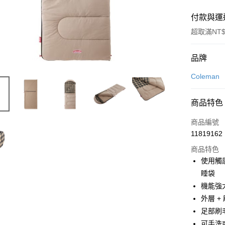
付款與運
超取滿NT$
付款方式
品牌
信用卡一
Coleman
LINE Pay
商品特色
Apple Pay
商品編號
街口支付
11819162
商品特色
悠遊付
使用觸
Google Pa
睡袋
機能強
全盈+PAY
外層 
大哥付你
足部刷
相關說明
可手洗