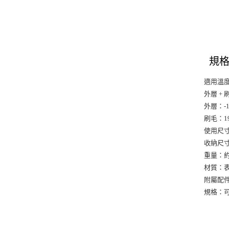
規
適用溫
外層 + 
外層：-
刷毛：1
使用尺寸：
收納尺寸
重量：約4
材質：
附屬配
規格：