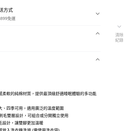
送方式
899免運
清除
紀錄
次付款
感柔軟的純棉材質，提供最頂級舒適睡眠體驗的多功能
y
大、四季可用，適用廣泛的溫度範圍
+ 刷毛雙層設計，可組合或分開獨立使用
分期
毛設計，讓雙腳更加溫暖
或放入洗衣機洗滌 (需使用洗衣袋)