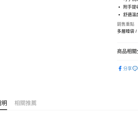
【大哥付
AFTEE先
附手提
1.本服務
2.付款方
相關說明
舒適溫
流程，驗
【關於「A
ATM付款
銷售重點
完成交易
AFTEE
3.實際核
便利好安
多層睡袋 / 
4.訂單成
１．簡單
消。如遇
２．便利
運送方式
無法說明
３．安心
商品相關分
【繳款方
付款後全
1.分期款
【「AFT
醒簡訊。
運動/戶外
每筆NT$7
１．於結帳
2.透過簡
分享
付」結帳
運動/戶外
帳／街口支
付款後7-1
２．訂單
３．收到繳
每筆NT$7
【注意事
／ATM／
1.本服務
※ 請注意
宅配
用戶於交
絡購買商品
款買賣價
說明
相關推薦
先享後付
每筆NT$1
2.基於同
※ 交易是
資料（包
是否繳費成
京站台北店
用，由本
付客戶支
請自備購
3.完整用
免運費
【注意事
１．透過由