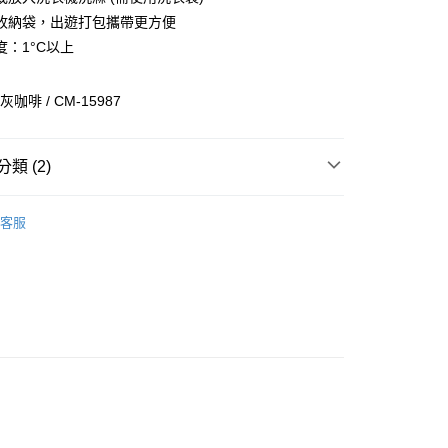
你分期使用說明】
享後付
收納袋，出遊打包攜帶更方便
由台灣大哥大提供，台灣大哥大用戶可立即使用無須另外申請。
式選擇「大哥付你分期」，訂單成立後會自動跳轉到大哥付的交易
度：1°C以上
證手機門號後，選擇欲分期的期數、繳款截止日，確認付款後即
FTEE先享後付」】
。
先享後付是「在收到商品之後才付款」的支付方式。 讓您購物簡單
准額度、可分期數及費用金額請依後續交易確認頁面所載為準。
心！
灰咖啡 / CM-15987
立30分鐘內，如未前往確認交易或遇審核未通過，訂單將自動取
：不需註冊會員、不需綁卡、不需儲值。
「轉專審核」未通過狀況，表示未達大哥付你分期系統評分，恕
：只要手機號碼，簡訊認證，即可結帳。
評估內容。
：先確認商品／服務後，再付款。
類 (2)
式說明】
家取貨
項不併入電信帳單，「大哥付你分期」於每月結算日後寄送繳費提
EE先享後付」結帳流程】
/潮流
Coleman
0，滿NT$899(含以上)免運費
方式選擇「AFTEE先享後付」後，將跳轉至「AFTEE先享後
訊連結打開帳單後，可選擇「超商條碼／台灣大直營門市／銀行轉
客服
頁面，進行簡訊認證並確認金額後，即可完成結帳。
/潮流
【戶外/露營用品】
付／iPASS MONEY」等通路繳費。
1取貨
成立數日內，您將收到繳費通知簡訊。
費通知簡訊後14天內，點擊此簡訊中的連結，可透過四大超商
0，滿NT$899(含以上)免運費
項】
網路銀行／等多元方式進行付款，方視為交易完成。
係由「台灣大哥大股份有限公司」（以下簡稱本公司）所提供，讓
：結帳手續完成當下不需立刻繳費，但若您需要取消訂單，請聯
易時，得透過本服務購買商品或服務，並由商店將買賣／分期付
的店家。未經商家同意取消之訂單仍視為有效，需透過AFTEE
金債權讓與本公司後，依約使用本公司帳單繳交帳款。
繳納相關費用。
00，滿NT$1,000(含以上)免運費
意付款使用「大哥付你分期」之契約關係目的，商店將以您的個人
否成功請以「AFTEE先享後付 」之結帳頁面顯示為準，若有關於
含姓名、電話或地址）提供予台灣大哥大進項蒐集、處理及利
功／繳費後需取消欲退款等相關疑問，請聯繫「AFTEE先享後
客服中心(1F星巴克旁) 即日起不提供京站紙袋，取件時
公司與您本人進行分期帳單所需資料之確認、核對及更正。
援中心」
https://netprotections.freshdesk.com/support/home
物袋，若需購買紙袋可現場詢問
戶服務條款，請詳閱以下連結：
https://oppay.tw/userRule
項】
恩沛科技股份有限公司提供之「AFTEE先享後付」服務完成之