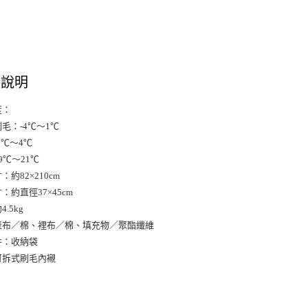
交易，需
求債權轉
２．關於
https://aft
３．未成
「AFTE
格說明
任。
４．使用「
即時審查
度：
結果請求
刷毛：-4℃～1℃
５．嚴禁
1℃～4℃
形，恩沛
動。
9℃～21℃
約82×210cm
：約直徑37×45cm
.5kg
表布／棉、裡布／棉、填充物／聚酯纖維
件：收納袋
可拆式刷毛內襯