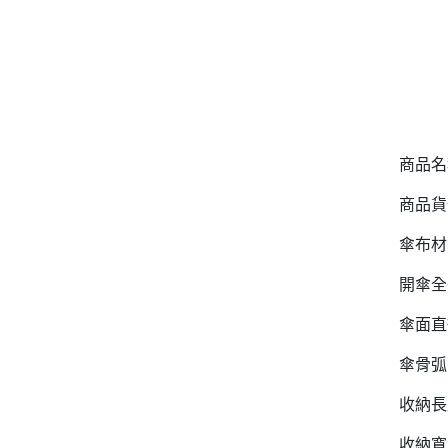
商品名
商品貨號
傘布材
開傘全長
傘面直徑
傘骨弧面
收納長
收納寬