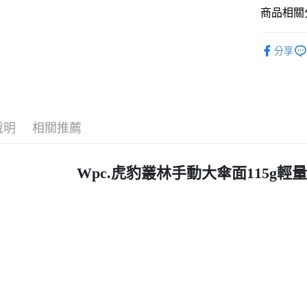
全盈+PAY
商品相關分
大哥付你
飾品/配件
相關說明
分享
【大哥付
飾品/配件
AFTEE先
1.本服務
2.付款方
相關說明
流程，驗
【關於「A
ATM付款
完成交易
AFTEE
3.實際核
便利好安
說明
相關推薦
4.訂單成
１．簡單
消。如遇
２．便利
運送方式
無法說明
３．安心
Wpc.虎豹叢林手動大傘面115g輕
【繳款方
付款後全
1.分期款
【「AFT
醒簡訊。
每筆NT$7
１．於結帳
2.透過簡
付」結帳
帳／街口支
付款後7-1
２．訂單
３．收到繳
每筆NT$7
【注意事
／ATM／
1.本服務
※ 請注意
宅配
用戶於交
絡購買商品
款買賣價
先享後付
每筆NT$1
2.基於同
※ 交易是
資料（包