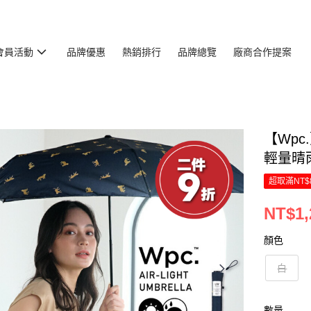
會員活動
品牌優惠
熱銷排行
品牌總覽
廠商合作提案
【Wpc
輕量晴
超取滿NT$
NT$1,
顏色
白
數量