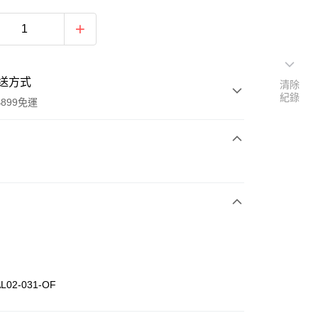
送方式
清除
紀錄
899免運
次付款
02-031-OF
y