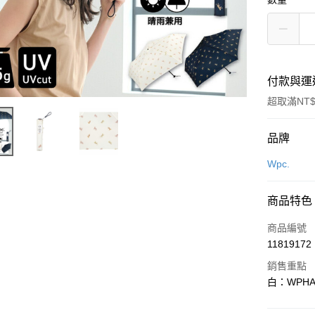
付款與運
超取滿NT$
付款方式
品牌
信用卡一
Wpc.
LINE Pay
商品特色
Apple Pay
商品編號
街口支付
11819172
銷售重點
悠遊付
白：WPHAL
Google Pa