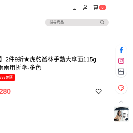
0
.】2件9折★虎豹叢林手動大傘面115g
雨兩用折傘-多色
899免運
280