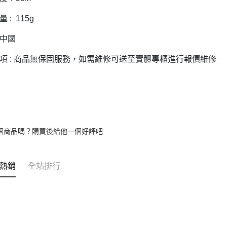
 : 115g
 中國
項 : 商品無保固服務，如需維修可送至實體專櫃進行報價維修
個商品嗎？購買後給他一個好評吧
熱銷
全站排行