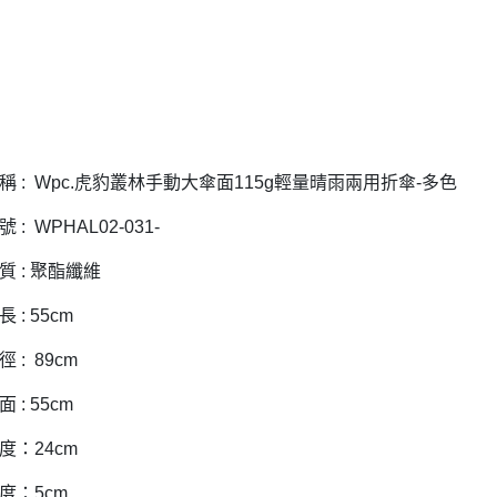
是否繳費成
京站台北店
用，由本
付客戶支
請自備購
3.完整用
免運費
【注意事
１．透過由
交易，需
求債權轉
２．關於
https://aft
稱 : Wpc.虎豹叢林手動大傘面115g輕量晴雨兩用折傘-多色
３．未成
「AFTE
任。
 : WPHAL02-031-
４．使用「
即時審查
質 : 聚酯纖維
結果請求
５．嚴禁
 : 55cm
形，恩沛
動。
 : 89cm
 : 55cm
度：24cm
度：5cm