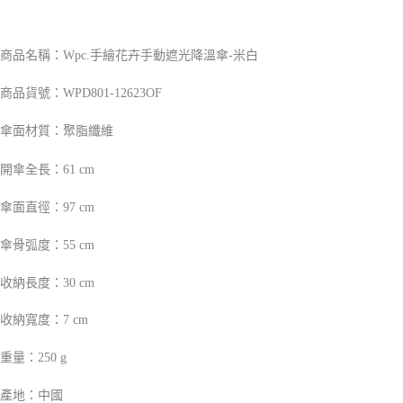
２．訂單成立數日內，您將收到繳費通知簡訊。
每筆NT$70，滿NT$899(含以上)免運費
３．收到繳費通知簡訊後14天內，點擊此簡訊中的連結，可透過四大超商／
【注意事項】
ATM／網路銀行／等多元方式進行付款，方視為交易完成。
宅配
1.本服務係由「台灣大哥大股份有限公司」（以下簡稱本公司）所提供，讓
※ 請注意：結帳手續完成當下不需立刻繳費，但若您需要取消訂單，請聯絡
商品名稱：Wpc.手繪花卉手動遮光降溫傘-米白
用戶於交易時，得透過本服務購買商品或服務，並由商店將買賣／分期付款
每筆NT$100，滿NT$1,000(含以上)免運費
購買商品的店家。未經商家同意取消之訂單仍視為有效，需透過AFTEE先享
買賣價金債權讓與本公司後，依約使用本公司帳單繳交帳款。
後付繳納相關費用。
商品貨號：WPD801-12623OF
2.基於同意付款使用「大哥付你分期」之契約關係目的，商店將以您的個人
京站台北店客服中心(1F星巴克旁) 即日起不提供京站紙袋，取件時
※ 交易是否成功請以「AFTEE先享後付 」之結帳頁面顯示為準，若有關於
資料（包含姓名、電話或地址）提供予台灣大哥大進項蒐集、處理及利用，
是否繳費成功／繳費後需取消欲退款等相關疑問，請聯繫「AFTEE先享後付
請自備購物袋，若需購買紙袋可現場詢問
由本公司與您本人進行分期帳單所需資料之確認、核對及更正。
傘面材質：聚脂纖維
客戶支援中心」
https://netprotections.freshdesk.com/support/home
3.完整用戶服務條款，請詳閱以下連結：
https://oppay.tw/userRule
免運費
【注意事項】
開傘全長：61 cm
１．透過由恩沛科技股份有限公司提供之「AFTEE先享後付」服務完成之交
易，需依本服務之必要範圍內提供個人資料，並將交易相關給付款項請求債
傘面直徑：97 cm
權轉讓予恩沛科技股份有限公司。
２．關於個人資料處理事宜，請瀏覽以下網址：
傘骨弧度：55 cm
https://aftee.tw/terms/#terms3
３．未成年的使用者請事先徵得法定代理人或監護人之同意方可使用
「AFTEE先享後付」，若未經同意申辦者引起之損失，本公司不負相關責
收納長度：30 cm
任。
４．使用「AFTEE先享後付」時，將依據個別帳號之用戶狀況，依本公司即
收納寬度：7 cm
時審查核予不同之上限額度；若仍有額度不足之情形，本公司將視審查結果
請求用戶進行身份認證。
重量：250 g
５．嚴禁一人註冊多個帳號或使用他人資訊註冊。若發現惡意使用之情形，
恩沛科技股份有限公司將有權停止該用戶之使用額度並採取法律行動。
產地：中國