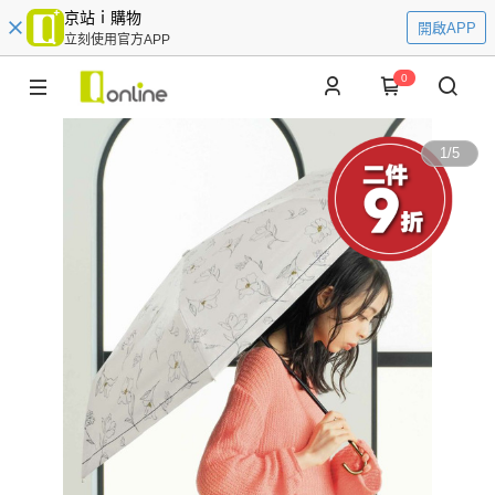
京站ｉ購物
開啟APP
立刻使用官方APP
0
1
/
5