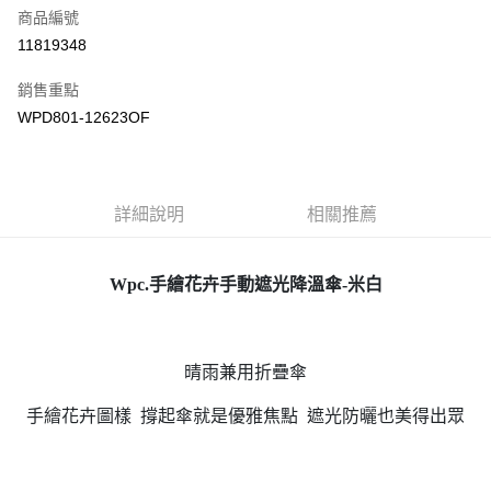
商品編號
街口支付
11819348
悠遊付
銷售重點
Google Pay
WPD801-12623OF
全盈+PAY
大哥付你分期
相關說明
詳細說明
相關推薦
【大哥付你分期使用說明】
AFTEE先享後付
1.本服務由台灣大哥大提供，台灣大哥大用戶可立即使用無須另外申請。
2.付款方式選擇「大哥付你分期」，訂單成立後會自動跳轉到大哥付的交易
相關說明
Wpc.手繪花卉手動遮光降溫傘-米白
流程，驗證手機門號後，選擇欲分期的期數、繳款截止日，確認付款後即完
【關於「AFTEE先享後付」】
成交易。
ATM付款
AFTEE先享後付是「在收到商品之後才付款」的支付方式。 讓您購物簡單
3.實際核准額度、可分期數及費用金額請依後續交易確認頁面所載為準。
便利好安心！
4.訂單成立30分鐘內，如未前往確認交易或遇審核未通過，訂單將自動取
１．簡單：不需註冊會員、不需綁卡、不需儲值。
運送方式
晴雨兼用折疊傘
消。如遇「轉專審核」未通過狀況，表示未達大哥付你分期系統評分，恕無
２．便利：只要手機號碼，簡訊認證，即可結帳。
法說明評估內容。
３．安心：先確認商品／服務後，再付款。
付款後全家取貨
【繳款方式說明】
手繪花卉圖樣 撐起傘就是優雅焦點 遮光防曬也美得出眾
1.分期款項不併入電信帳單，「大哥付你分期」於每月結算日後寄送繳費提
每筆NT$70，滿NT$899(含以上)免運費
【「AFTEE先享後付」結帳流程】
醒簡訊。
１．於結帳方式選擇「AFTEE先享後付」後，將跳轉至「AFTEE先享後付」
2.透過簡訊連結打開帳單後，可選擇「超商條碼／台灣大直營門市／銀行轉
付款後7-11取貨
結帳頁面，進行簡訊認證並確認金額後，即可完成結帳。
帳／街口支付／iPASS MONEY」等通路繳費。