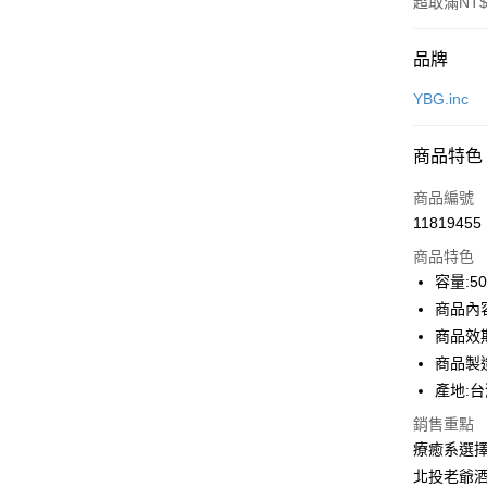
超取滿NT$
付款方式
品牌
信用卡一
YBG.inc
LINE Pay
商品特色
Apple Pay
商品編號
街口支付
11819455
商品特色
悠遊付
容量:50
Google Pa
商品內
商品效期
全盈+PAY
商品製
大哥付你
產地:
相關說明
銷售重點
【大哥付
AFTEE先
1.本服務
療癒系選
2.付款方
相關說明
北投老爺
流程，驗