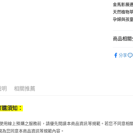
【關於「A
金馬影展連
ATM付款
完成交易
AFTEE
3.實際核
便利好安
天然植物
4.訂單成
１．簡單
孕婦與孩
消。如遇
２．便利
運送方式
無法說明
３．安心
【繳款方
付款後全
1.分期款
【「AFT
商品相關分
醒簡訊。
每筆NT$7
１．於結帳
2.透過簡
付」結帳
美妝保養
帳／街口支
付款後7-1
２．訂單
分享
３．收到繳
居家傢飾
每筆NT$7
【注意事
／ATM／
1.本服務
※ 請注意
宅配
用戶於交
絡購買商品
款買賣價
先享後付
每筆NT$1
2.基於同
※ 交易是
說明
相關推薦
資料（包
是否繳費成
京站台北店
用，由本
付客戶支
請自備購
3.完整用
訂購須知：
免運費
【注意事
１．透過由
交易，需
當您使用線上預購之服務前，請優先閱讀本商品資訊等規範。若您不同意相
求債權轉
２．關於
視為您同意本商品資訊等規範內容。