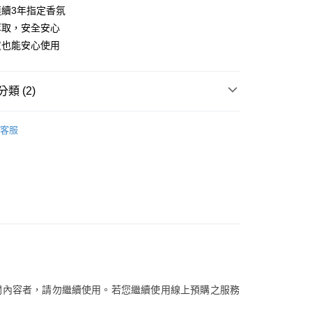
FTEE先享後付」】
續3年指定香氛
。
先享後付是「在收到商品之後才付款」的支付方式。 讓您購物簡單
准額度、可分期數及費用金額請依後續交易確認頁面所載為準。
心！
萃取，安全安心
立30分鐘內，如未前往確認交易或遇審核未通過，訂單將自動取
：不需註冊會員、不需綁卡、不需儲值。
童也能安心使用
「轉專審核」未通過狀況，表示未達大哥付你分期系統評分，恕
：只要手機號碼，簡訊認證，即可結帳。
評估內容。
：先確認商品／服務後，再付款。
式說明】
家取貨
項不併入電信帳單，「大哥付你分期」於每月結算日後寄送繳費提
EE先享後付」結帳流程】
類 (2)
0，滿NT$899(含以上)免運費
方式選擇「AFTEE先享後付」後，將跳轉至「AFTEE先享後
訊連結打開帳單後，可選擇「超商條碼／台灣大直營門市／銀行轉
頁面，進行簡訊認證並確認金額後，即可完成結帳。
YBG.inc
付／iPASS MONEY」等通路繳費。
1取貨
成立數日內，您將收到繳費通知簡訊。
客服
費通知簡訊後14天內，點擊此簡訊中的連結，可透過四大超商
【空間香氛】
0，滿NT$899(含以上)免運費
項】
網路銀行／等多元方式進行付款，方視為交易完成。
係由「台灣大哥大股份有限公司」（以下簡稱本公司）所提供，讓
：結帳手續完成當下不需立刻繳費，但若您需要取消訂單，請聯
易時，得透過本服務購買商品或服務，並由商店將買賣／分期付
的店家。未經商家同意取消之訂單仍視為有效，需透過AFTEE
金債權讓與本公司後，依約使用本公司帳單繳交帳款。
繳納相關費用。
00，滿NT$1,000(含以上)免運費
意付款使用「大哥付你分期」之契約關係目的，商店將以您的個人
否成功請以「AFTEE先享後付 」之結帳頁面顯示為準，若有關於
含姓名、電話或地址）提供予台灣大哥大進項蒐集、處理及利
功／繳費後需取消欲退款等相關疑問，請聯繫「AFTEE先享後
客服中心(1F星巴克旁) 即日起不提供京站紙袋，取件時
公司與您本人進行分期帳單所需資料之確認、核對及更正。
援中心」
https://netprotections.freshdesk.com/support/home
物袋，若需購買紙袋可現場詢問
戶服務條款，請詳閱以下連結：
https://oppay.tw/userRule
項】
恩沛科技股份有限公司提供之「AFTEE先享後付」服務完成之
依本服務之必要範圍內提供個人資料，並將交易相關給付款項請
關內容者，請勿繼續使用。若您繼續使用線上預購之服務
讓予恩沛科技股份有限公司。
個人資料處理事宜，請瀏覽以下網址：