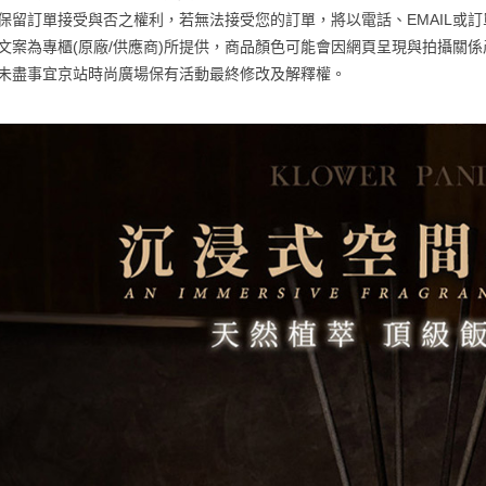
https://aft
京站保留訂單接受與否之權利，若無法接受您的訂單，將以電話、EMAIL或
３．未成
「AFTE
商品文案為專櫃(原廠/供應商)所提供，商品顏色可能會因網頁呈現與拍攝
任。
未盡事宜
京站時尚廣場保有活動最終修改及解釋權。
４．使用「
即時審查
結果請求
５．嚴禁
形，恩沛
動。