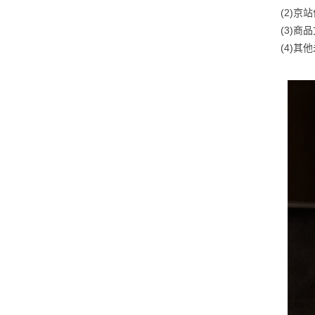
(2)
(3)
(4)
其他