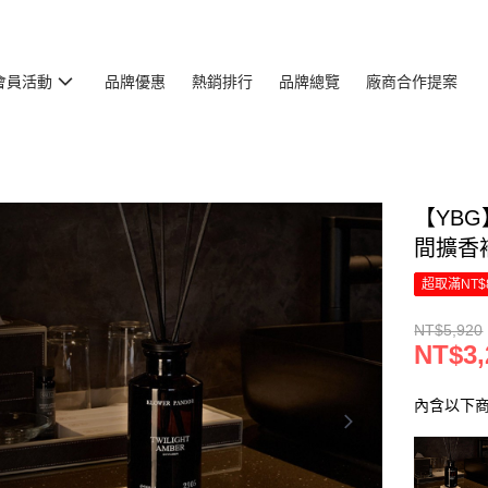
會員活動
品牌優惠
熱銷排行
品牌總覽
廠商合作提案
【YBG
間擴香補
超取滿NT$
NT$5,920
NT$3,
內含以下