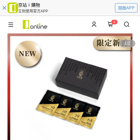
京站ｉ購物
開啟APP
立刻使用官方APP
0
1
/
2