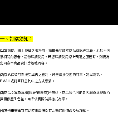
請求用戶進行身份認證。
５．嚴禁一人註冊多個帳號或使用他人資訊註冊。若發現惡意使用之情形，
恩沛科技股份有限公司將有權停止該用戶之使用額度並採取法律行動。
一、訂購須知：
(1)當您使用線上預購之服務前，請優先閱讀本商品資訊等規範。若您不同
意相關內容者，請勿繼續使用。若您繼續使用線上預購之服務時，則視為
您同意本商品資訊等規範內容。
(2)京站保留訂單接受與否之權利，若無法接受您的訂單，將以電話、
EMAIL或訂單訊息其中之方式聯繫。
(3)商品文案為專櫃(原廠/供應商)所提供，商品顏色可能會因網頁呈現與拍
攝關係產生色差，商品依實際供貨樣式為準。
(4)其他未盡事宜京站時尚廣場保有活動最終修改及解釋權。