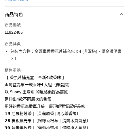
LINE Pay
商品特色
Apple Pay
商品編號
街口支付
11822485
悠遊付
商品特色
Google Pay
包裝內含物：金磚車香香氛片補充包ｘ4 (非混搭)、燙金說明書
全盈+PAY
ｘ1
大哥付你分期
銷售重點
相關說明
【 香氛片補充盒｜全新𝟰款香味 】
【大哥付你分期使用說明】
🔺每盒為單一款香味𝟰入組（非混搭）
AFTEE先享後付
1.本服務由台灣大哥大提供，台灣大哥大用戶可立即使用無須另外申請。
以 Sunny 王陽明 的風格偏好為靈感
2.付款方式選擇「大哥付你分期」，訂單成立後會自動跳轉到大哥付的交易
相關說明
流程，驗證手機門號後，選擇欲分期的期數、繳款截止日，確認付款後即完
延伸出4款不同層次的香氣
【關於「AFTEE先享後付」】
成交易。
ATM付款
AFTEE先享後付是「在收到商品之後才付款」的支付方式。 讓您購物簡單
用好的香氣為愛車升級｜展現輕奢質感好品味
3.實際核准額度、可分期數及費用金額請依後續交易確認頁面所載為準。
便利好安心！
4.訂單成立30分鐘內，如未前往確認交易或遇審核未通過，訂單將自動取
𝟭𝟵 尼羅秘境茶 |〔茉莉麝香 |清心茶香調〕
１．簡單：不需註冊會員、不需綁卡、不需儲值。
運送方式
消。如遇「轉專審核」未通過狀況，表示未達大哥付你分期系統評分，恕無
２．便利：只要手機號碼，簡訊認證，即可結帳。
𝟮𝟴 神殿晨光果 |〔橙檸香根草｜清爽木質氣息〕
法說明評估內容。
３．安心：先確認商品／服務後，再付款。
付款後全家取貨
𝟯𝟵 法老黑玫瑰 |〔葡萄柚雪松｜侵略撩人氣息〕
【繳款方式說明】