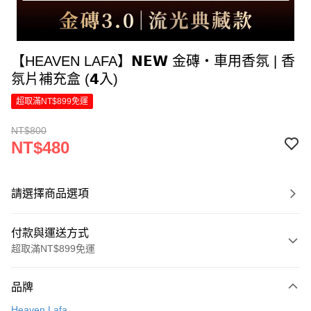
【HEAVEN LAFA】𝗡𝗘𝗪 金磚・車用香氛 | 香
氛片補充盒 (𝟰入)
超取滿NT$899免運
NT$800
NT$480
請選擇商品選項
付款與運送方式
超取滿NT$899免運
付款方式
品牌
信用卡一次付款
Heaven Lafa