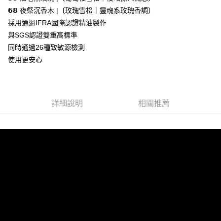
1.分期款項不併入電信帳單，「大哥付你分期」於每月結算日後寄送繳費提
每筆NT$70，滿NT$899(含以上)免運費
𝟲𝟴 夜祭沉香木 |〔玫瑰雪松｜靈魂系玫瑰香調〕
【「AFTEE先享後付」結帳流程】
醒簡訊。
１．於結帳方式選擇「AFTEE先享後付」後，將跳轉至「AFTEE先享後付」
採用通過IFRA國際認證精油製作
2.透過簡訊連結打開帳單後，可選擇「超商條碼／台灣大直營門市／銀行轉
付款後7-11取貨
結帳頁面，進行簡訊認證並確認金額後，即可完成結帳。
帳／街口支付／iPASS MONEY」等通路繳費。
與SGS認證雙重高標準
２．訂單成立數日內，您將收到繳費通知簡訊。
每筆NT$70，滿NT$899(含以上)免運費
同時通過26種致敏源檢測
３．收到繳費通知簡訊後14天內，點擊此簡訊中的連結，可透過四大超商／
【注意事項】
ATM／網路銀行／等多元方式進行付款，方視為交易完成。
使用更安心
宅配
1.本服務係由「台灣大哥大股份有限公司」（以下簡稱本公司）所提供，讓
※ 請注意：結帳手續完成當下不需立刻繳費，但若您需要取消訂單，請聯絡
用戶於交易時，得透過本服務購買商品或服務，並由商店將買賣／分期付款
每筆NT$100，滿NT$1,000(含以上)免運費
購買商品的店家。未經商家同意取消之訂單仍視為有效，需透過AFTEE先享
買賣價金債權讓與本公司後，依約使用本公司帳單繳交帳款。
後付繳納相關費用。
2.基於同意付款使用「大哥付你分期」之契約關係目的，商店將以您的個人
京站台北店客服中心(1F星巴克旁) 即日起不提供京站紙袋，取件時
※ 交易是否成功請以「AFTEE先享後付 」之結帳頁面顯示為準，若有關於
資料（包含姓名、電話或地址）提供予台灣大哥大進項蒐集、處理及利用，
是否繳費成功／繳費後需取消欲退款等相關疑問，請聯繫「AFTEE先享後付
詳細說明
相關推薦
請自備購物袋，若需購買紙袋可現場詢問
由本公司與您本人進行分期帳單所需資料之確認、核對及更正。
客戶支援中心」
https://netprotections.freshdesk.com/support/home
3.完整用戶服務條款，請詳閱以下連結：
https://oppay.tw/userRule
免運費
【注意事項】
１．透過由恩沛科技股份有限公司提供之「AFTEE先享後付」服務完成之交
易，需依本服務之必要範圍內提供個人資料，並將交易相關給付款項請求債
權轉讓予恩沛科技股份有限公司。
２．關於個人資料處理事宜，請瀏覽以下網址：
https://aftee.tw/terms/#terms3
３．未成年的使用者請事先徵得法定代理人或監護人之同意方可使用
「AFTEE先享後付」，若未經同意申辦者引起之損失，本公司不負相關責
任。
４．使用「AFTEE先享後付」時，將依據個別帳號之用戶狀況，依本公司即
時審查核予不同之上限額度；若仍有額度不足之情形，本公司將視審查結果