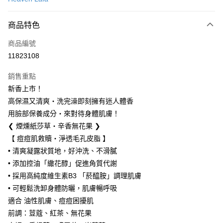
LINE Pay
商品特色
Apple Pay
商品編號
街口支付
11823108
悠遊付
銷售重點
Google Pay
新香上市！
全盈+PAY
高保濕又清爽・洗完澡即刻擁有迷人體香
用臉部保養成分・來對待身體肌膚！
大哥付你分期
❮ 煙燻紙莎草・辛香無花果 ❯
相關說明
【 痘痘肌救贖・淨透毛孔皮脂 】
【大哥付你分期使用說明】
AFTEE先享後付
1.本服務由台灣大哥大提供，台灣大哥大用戶可立即使用無須另外申請。
• 清爽凝露狀質地，好沖洗、不滑膩
2.付款方式選擇「大哥付你分期」，訂單成立後會自動跳轉到大哥付的交易
相關說明
• 添加控油「繖花醇」促進角質代謝
流程，驗證手機門號後，選擇欲分期的期數、繳款截止日，確認付款後即完
【關於「AFTEE先享後付」】
• 採用高純度維生素B3 「菸醯胺」調理肌膚
成交易。
ATM付款
AFTEE先享後付是「在收到商品之後才付款」的支付方式。 讓您購物簡單
3.實際核准額度、可分期數及費用金額請依後續交易確認頁面所載為準。
• 可輕鬆洗卸身體防曬，肌膚暢呼吸
便利好安心！
4.訂單成立30分鐘內，如未前往確認交易或遇審核未通過，訂單將自動取
１．簡單：不需註冊會員、不需綁卡、不需儲值。
適合 油性肌膚、痘痘困擾肌
運送方式
消。如遇「轉專審核」未通過狀況，表示未達大哥付你分期系統評分，恕無
２．便利：只要手機號碼，簡訊認證，即可結帳。
前調：荳蔻、紅茶、無花果
法說明評估內容。
３．安心：先確認商品／服務後，再付款。
付款後全家取貨
【繳款方式說明】