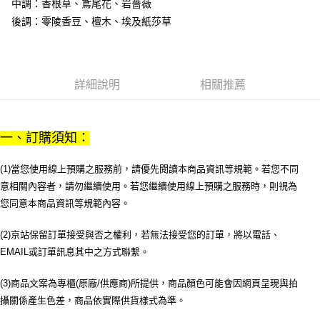
中調：香根草、鳶尾花、岩薔薇
1.分期款項不併入電信帳單，「大哥付你分期」於每月結算日後寄送繳費提
每筆NT$70，滿NT$899(含以上)免運費
【「AFTEE先享後付」結帳流程】
後調：零陵香豆、檀木、埃及紙莎草
醒簡訊。
１．於結帳方式選擇「AFTEE先享後付」後，將跳轉至「AFTEE先享後付」
2.透過簡訊連結打開帳單後，可選擇「超商條碼／台灣大直營門市／銀行轉
付款後7-11取貨
結帳頁面，進行簡訊認證並確認金額後，即可完成結帳。
帳／街口支付／iPASS MONEY」等通路繳費。
２．訂單成立數日內，您將收到繳費通知簡訊。
每筆NT$70，滿NT$899(含以上)免運費
３．收到繳費通知簡訊後14天內，點擊此簡訊中的連結，可透過四大超商／
【注意事項】
ATM／網路銀行／等多元方式進行付款，方視為交易完成。
詳細說明
相關推薦
宅配
1.本服務係由「台灣大哥大股份有限公司」（以下簡稱本公司）所提供，讓
※ 請注意：結帳手續完成當下不需立刻繳費，但若您需要取消訂單，請聯絡
用戶於交易時，得透過本服務購買商品或服務，並由商店將買賣／分期付款
每筆NT$100，滿NT$1,000(含以上)免運費
購買商品的店家。未經商家同意取消之訂單仍視為有效，需透過AFTEE先享
買賣價金債權讓與本公司後，依約使用本公司帳單繳交帳款。
後付繳納相關費用。
2.基於同意付款使用「大哥付你分期」之契約關係目的，商店將以您的個人
京站台北店客服中心(1F星巴克旁) 即日起不提供京站紙袋，取件時
※ 交易是否成功請以「AFTEE先享後付 」之結帳頁面顯示為準，若有關於
一、訂購須知：
資料（包含姓名、電話或地址）提供予台灣大哥大進項蒐集、處理及利用，
是否繳費成功／繳費後需取消欲退款等相關疑問，請聯繫「AFTEE先享後付
請自備購物袋，若需購買紙袋可現場詢問
由本公司與您本人進行分期帳單所需資料之確認、核對及更正。
客戶支援中心」
https://netprotections.freshdesk.com/support/home
3.完整用戶服務條款，請詳閱以下連結：
https://oppay.tw/userRule
(1)當您使用線上預購之服務前，請優先閱讀本商品資訊等規範。若您不同
免運費
【注意事項】
意相關內容者，請勿繼續使用。若您繼續使用線上預購之服務時，則視為
１．透過由恩沛科技股份有限公司提供之「AFTEE先享後付」服務完成之交
您同意本商品資訊等規範內容。
易，需依本服務之必要範圍內提供個人資料，並將交易相關給付款項請求債
權轉讓予恩沛科技股份有限公司。
(2)京站保留訂單接受與否之權利，若無法接受您的訂單，將以電話、
２．關於個人資料處理事宜，請瀏覽以下網址：
https://aftee.tw/terms/#terms3
EMAIL或訂單訊息其中之方式聯繫。
３．未成年的使用者請事先徵得法定代理人或監護人之同意方可使用
「AFTEE先享後付」，若未經同意申辦者引起之損失，本公司不負相關責
(3)商品文案為專櫃(原廠/供應商)所提供，商品顏色可能會因網頁呈現與拍
任。
４．使用「AFTEE先享後付」時，將依據個別帳號之用戶狀況，依本公司即
攝關係產生色差，商品依實際供貨樣式為準。
時審查核予不同之上限額度；若仍有額度不足之情形，本公司將視審查結果