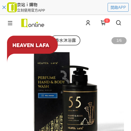
京站ｉ購物
開啟APP
立刻使用官方APP
0
1
/
6