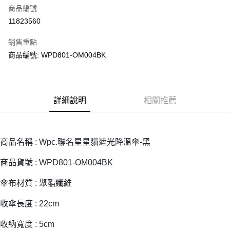
商品編號
街口支付
11823560
悠遊付
銷售重點
Google Pay
商品編號: WPD801-OM004BK
全盈+PAY
大哥付你分期
相關說明
詳細說明
相關推薦
【大哥付你分期使用說明】
AFTEE先享後付
1.本服務由台灣大哥大提供，台灣大哥大用戶可立即使用無須另外申請。
2.付款方式選擇「大哥付你分期」，訂單成立後會自動跳轉到大哥付的交易
相關說明
流程，驗證手機門號後，選擇欲分期的期數、繳款截止日，確認付款後即完
【關於「AFTEE先享後付」】
商品名稱 : Wpc.聯名星星貓遮光降溫傘-黑
成交易。
ATM付款
AFTEE先享後付是「在收到商品之後才付款」的支付方式。 讓您購物簡單
3.實際核准額度、可分期數及費用金額請依後續交易確認頁面所載為準。
便利好安心！
商品貨號 : WPD801-OM004BK
4.訂單成立30分鐘內，如未前往確認交易或遇審核未通過，訂單將自動取
１．簡單：不需註冊會員、不需綁卡、不需儲值。
運送方式
消。如遇「轉專審核」未通過狀況，表示未達大哥付你分期系統評分，恕無
２．便利：只要手機號碼，簡訊認證，即可結帳。
傘布材質 : 聚酯纖維
法說明評估內容。
３．安心：先確認商品／服務後，再付款。
付款後全家取貨
【繳款方式說明】
1.分期款項不併入電信帳單，「大哥付你分期」於每月結算日後寄送繳費提
收傘長度 : 22cm
每筆NT$70，滿NT$899(含以上)免運費
【「AFTEE先享後付」結帳流程】
醒簡訊。
１．於結帳方式選擇「AFTEE先享後付」後，將跳轉至「AFTEE先享後付」
2.透過簡訊連結打開帳單後，可選擇「超商條碼／台灣大直營門市／銀行轉
付款後7-11取貨
收納寬度 : 5cm
結帳頁面，進行簡訊認證並確認金額後，即可完成結帳。
帳／街口支付／iPASS MONEY」等通路繳費。