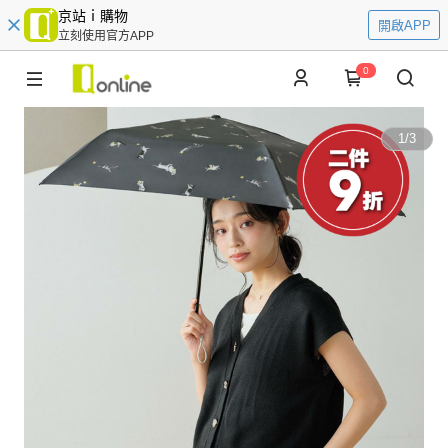
京站ｉ購物
開啟APP
立刻使用官方APP
0
1
/
3