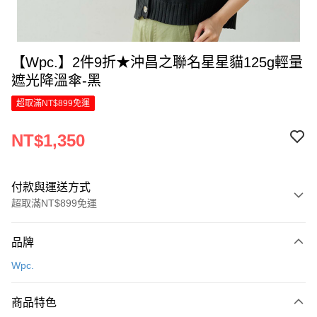
【Wpc.】2件9折★沖昌之聯名星星貓125g輕量
遮光降溫傘-黑
超取滿NT$899免運
NT$1,350
付款與運送方式
超取滿NT$899免運
付款方式
品牌
信用卡一次付款
Wpc.
LINE Pay
商品特色
Apple Pay