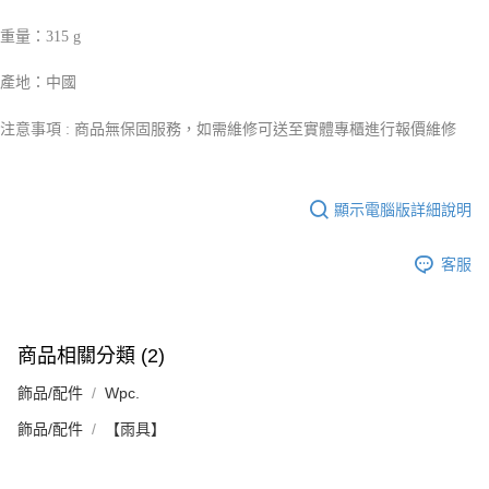
重量：315 g
產地：中國
注意事項 : 商品無保固服務，如需維修可送至實體專櫃進行報價維修
顯示電腦版詳細說明
客服
商品相關分類 (2)
飾品/配件
Wpc.
飾品/配件
【雨具】