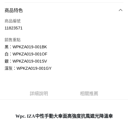
LINE Pay
商品特色
Apple Pay
商品編號
街口支付
11823571
悠遊付
銷售重點
Google Pay
黑：WPKZA019-001BK
全盈+PAY
白：WPKZA019-001OF
銀：WPKZA019-001SV
大哥付你分期
深灰：WPKZA019-001GY
相關說明
【大哥付你分期使用說明】
AFTEE先享後付
1.本服務由台灣大哥大提供，台灣大哥大用戶可立即使用無須另外申請。
2.付款方式選擇「大哥付你分期」，訂單成立後會自動跳轉到大哥付的交易
相關說明
流程，驗證手機門號後，選擇欲分期的期數、繳款截止日，確認付款後即完
詳細說明
相關推薦
【關於「AFTEE先享後付」】
成交易。
ATM付款
AFTEE先享後付是「在收到商品之後才付款」的支付方式。 讓您購物簡單
3.實際核准額度、可分期數及費用金額請依後續交易確認頁面所載為準。
便利好安心！
4.訂單成立30分鐘內，如未前往確認交易或遇審核未通過，訂單將自動取
１．簡單：不需註冊會員、不需綁卡、不需儲值。
運送方式
消。如遇「轉專審核」未通過狀況，表示未達大哥付你分期系統評分，恕無
２．便利：只要手機號碼，簡訊認證，即可結帳。
Wpc. IZA中性手動大傘面高強度抗風遮光降溫傘
法說明評估內容。
３．安心：先確認商品／服務後，再付款。
付款後全家取貨
【繳款方式說明】