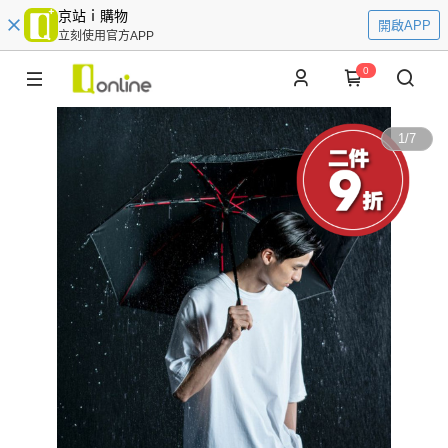
京站ｉ購物
開啟APP
立刻使用官方APP
0
1
/
7