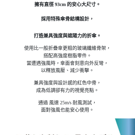
1.分期款項不併入電信帳單，「大哥付你分期」於每月結算日後寄送繳費提
每筆NT$70，滿NT$899(含以上)免運費
【「AFTEE先享後付」結帳流程】
擁有直徑 93cm 的安心大尺寸。
醒簡訊。
１．於結帳方式選擇「AFTEE先享後付」後，將跳轉至「AFTEE先享後付」
2.透過簡訊連結打開帳單後，可選擇「超商條碼／台灣大直營門市／銀行轉
付款後7-11取貨
結帳頁面，進行簡訊認證並確認金額後，即可完成結帳。
帳／街口支付／iPASS MONEY」等通路繳費。
採用特殊傘骨結構設計，
２．訂單成立數日內，您將收到繳費通知簡訊。
每筆NT$70，滿NT$899(含以上)免運費
３．收到繳費通知簡訊後14天內，點擊此簡訊中的連結，可透過四大超商／
【注意事項】
ATM／網路銀行／等多元方式進行付款，方視為交易完成。
宅配
1.本服務係由「台灣大哥大股份有限公司」（以下簡稱本公司）所提供，讓
打造兼具強度與遮陽力的折傘。
※ 請注意：結帳手續完成當下不需立刻繳費，但若您需要取消訂單，請聯絡
用戶於交易時，得透過本服務購買商品或服務，並由商店將買賣／分期付款
每筆NT$100，滿NT$1,000(含以上)免運費
購買商品的店家。未經商家同意取消之訂單仍視為有效，需透過AFTEE先享
買賣價金債權讓與本公司後，依約使用本公司帳單繳交帳款。
後付繳納相關費用。
使用比一般折疊傘更粗的玻璃纖維骨架，
2.基於同意付款使用「大哥付你分期」之契約關係目的，商店將以您的個人
京站台北店客服中心(1F星巴克旁) 即日起不提供京站紙袋，取件時
※ 交易是否成功請以「AFTEE先享後付 」之結帳頁面顯示為準，若有關於
資料（包含姓名、電話或地址）提供予台灣大哥大進項蒐集、處理及利用，
搭配高強度樹脂零件。
是否繳費成功／繳費後需取消欲退款等相關疑問，請聯繫「AFTEE先享後付
請自備購物袋，若需購買紙袋可現場詢問
由本公司與您本人進行分期帳單所需資料之確認、核對及更正。
客戶支援中心」
https://netprotections.freshdesk.com/support/home
當遭遇強風時，傘面會刻意向外反彎，
3.完整用戶服務條款，請詳閱以下連結：
https://oppay.tw/userRule
免運費
以釋放風壓、減少衝擊。
【注意事項】
１．透過由恩沛科技股份有限公司提供之「AFTEE先享後付」服務完成之交
兼具強度與設計感的紅色中骨，
易，需依本服務之必要範圍內提供個人資料，並將交易相關給付款項請求債
權轉讓予恩沛科技股份有限公司。
成為低調卻有力的視覺亮點。
２．關於個人資料處理事宜，請瀏覽以下網址：
https://aftee.tw/terms/#terms3
通過 風速 25m/s 耐風測試，
３．未成年的使用者請事先徵得法定代理人或監護人之同意方可使用
面對強風也能安心使用。
「AFTEE先享後付」，若未經同意申辦者引起之損失，本公司不負相關責
任。
４．使用「AFTEE先享後付」時，將依據個別帳號之用戶狀況，依本公司即
時審查核予不同之上限額度；若仍有額度不足之情形，本公司將視審查結果
請求用戶進行身份認證。