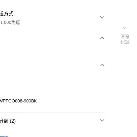
送方式
1,000免運
清除
紀錄
次付款
PTGO008-900BK
y
類 (2)
分期
Wpc.