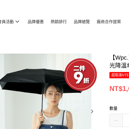
會員活動
品牌優惠
熱銷排行
品牌總覽
廠商合作提案
【Wpc
光降溫
超取滿NT$
NT$1,
數量