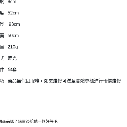
１．透過由
 : 8cm
交易，需
求債權轉
 : 52cm
２．關於
https://aft
 : 93cm
３．未成
「AFTE
 : 50cm
任。
４．使用「
 : 210g
即時審查
結果請求
５．嚴禁
 : 遮光
形，恩沛
動。
 : 傘套
項 : 商品無保固服務，如需維修可送至實體專櫃進行報價維修
個商品嗎？購買後給他一個好評吧