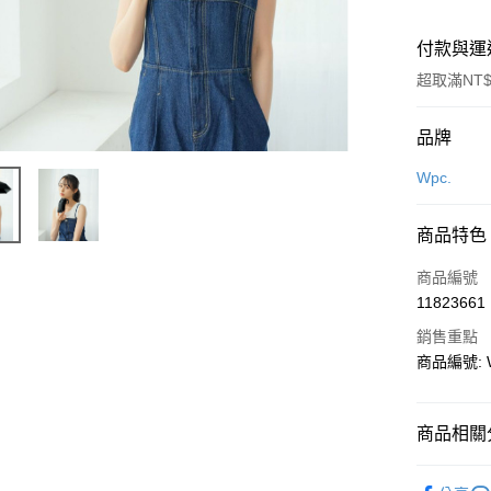
付款與運
超取滿NT$
付款方式
品牌
信用卡一
Wpc.
LINE Pay
商品特色
Apple Pay
商品編號
街口支付
11823661
銷售重點
悠遊付
商品編號: W
Google Pa
全盈+PAY
商品相關分
大哥付你
飾品/配件
相關說明