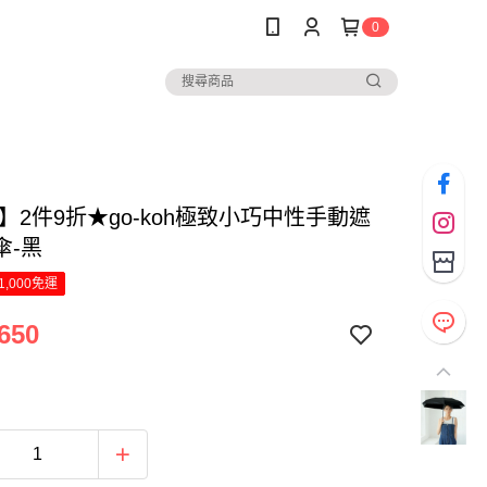
0
.】2件9折★go-koh極致小巧中性手動遮
傘-黑
1,000免運
650