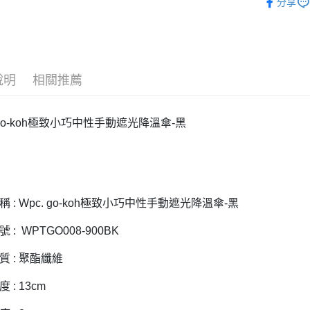
分享
【大哥付
飾品/配件
AFTEE先
1.本服務
2.付款方
相關說明
流程，驗
【關於「A
ATM付款
完成交易
AFTEE
3.實際核
便利好安
說明
相關推薦
4.訂單成
１．簡單
消。如遇
２．便利
運送方式
無法說明
３．安心
. go-koh極致小巧中性手動遮光降溫傘-黑
【繳款方
付款後全
1.分期款
【「AFT
醒簡訊。
每筆NT$7
１．於結帳
2.透過簡
付」結帳
帳／街口支
付款後7-1
２．訂單
３．收到繳
每筆NT$7
【注意事
／ATM／
 : Wpc. go-koh極致小巧中性手動遮光降溫傘-黑
1.本服務
※ 請注意
宅配
用戶於交
絡購買商品
 : WPTGO008-900BK
款買賣價
先享後付
每筆NT$1
2.基於同
※ 交易是
質 : 聚酯纖維
資料（包
是否繳費成
京站台北店
用，由本
付客戶支
請自備購
3.完整用
 : 13cm
免運費
【注意事