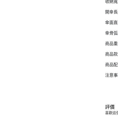
收納寬度
開傘長度
傘面直徑
傘骨弧面
商品重量
商品款式
商品配件
注意事
評價
喜歡這