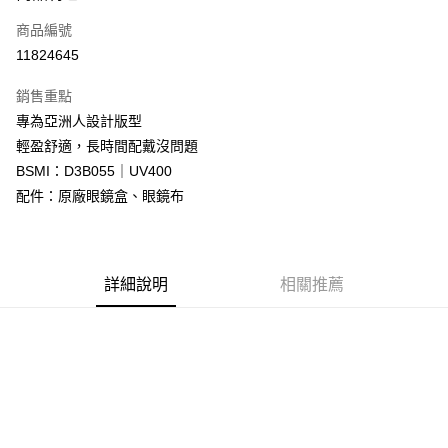
合作金庫商業銀行
第一商業銀行
LINE Pay
商品編號
華南商業銀行
彰化商業銀行
11824645
Apple Pay
上海商業儲蓄銀行
台北富邦商業銀行
國泰世華商業銀行
兆豐國際商業銀行
銷售重點
街口支付
臺灣中小企業銀行
台中商業銀行
專為亞洲人設計版型
匯豐（台灣）商業銀行
華泰商業銀行
悠遊付
輕盈舒適，長時間配戴沒問題
聯邦商業銀行
遠東國際商業銀行
元大商業銀行
永豐商業銀行
BSMI：D3B055｜UV400
Google Pay
玉山商業銀行
星展（台灣）商業銀行
配件：原廠眼鏡盒、眼鏡布
台新國際商業銀行
中國信託商業銀行
全盈+PAY
台灣樂天信用卡公司
大哥付你分期
相關說明
詳細說明
相關推薦
【大哥付你分期使用說明】
AFTEE先享後付
1.本服務由台灣大哥大提供，台灣大哥大用戶可立即使用無須另外申請。
2.付款方式選擇「大哥付你分期」，訂單成立後會自動跳轉到大哥付的交易
相關說明
流程，驗證手機門號後，選擇欲分期的期數、繳款截止日，確認付款後即完
【關於「AFTEE先享後付」】
成交易。
ATM付款
AFTEE先享後付是「在收到商品之後才付款」的支付方式。 讓您購物簡單
3.實際核准額度、可分期數及費用金額請依後續交易確認頁面所載為準。
便利好安心！
4.訂單成立30分鐘內，如未前往確認交易或遇審核未通過，訂單將自動取
１．簡單：不需註冊會員、不需綁卡、不需儲值。
運送方式
消。如遇「轉專審核」未通過狀況，表示未達大哥付你分期系統評分，恕無
２．便利：只要手機號碼，簡訊認證，即可結帳。
法說明評估內容。