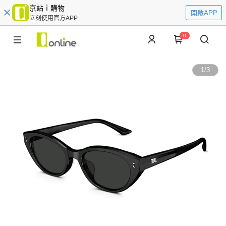
京站ｉ購物
開啟APP
立刻使用官方APP
0
1
/
3