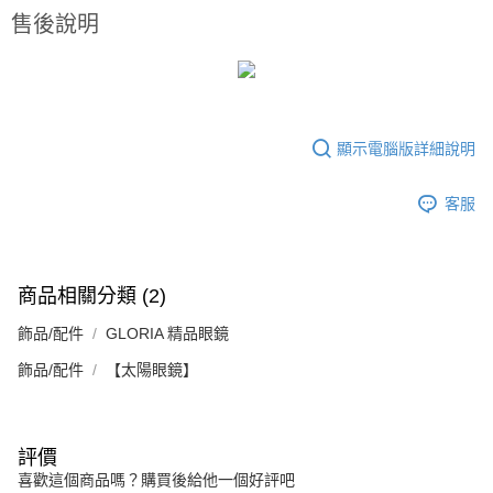
３．安心：先確認商品／服務後，再付款。
付款後全家取貨
【繳款方式說明】
售後說明
1.分期款項不併入電信帳單，「大哥付你分期」於每月結算日後寄送繳費提
每筆NT$70，滿NT$899(含以上)免運費
【「AFTEE先享後付」結帳流程】
醒簡訊。
１．於結帳方式選擇「AFTEE先享後付」後，將跳轉至「AFTEE先享後付」
2.透過簡訊連結打開帳單後，可選擇「超商條碼／台灣大直營門市／銀行轉
付款後7-11取貨
結帳頁面，進行簡訊認證並確認金額後，即可完成結帳。
帳／街口支付／iPASS MONEY」等通路繳費。
２．訂單成立數日內，您將收到繳費通知簡訊。
每筆NT$70，滿NT$899(含以上)免運費
３．收到繳費通知簡訊後14天內，點擊此簡訊中的連結，可透過四大超商／
【注意事項】
ATM／網路銀行／等多元方式進行付款，方視為交易完成。
顯示電腦版詳細說明
宅配
1.本服務係由「台灣大哥大股份有限公司」（以下簡稱本公司）所提供，讓
※ 請注意：結帳手續完成當下不需立刻繳費，但若您需要取消訂單，請聯絡
用戶於交易時，得透過本服務購買商品或服務，並由商店將買賣／分期付款
每筆NT$100，滿NT$1,000(含以上)免運費
購買商品的店家。未經商家同意取消之訂單仍視為有效，需透過AFTEE先享
買賣價金債權讓與本公司後，依約使用本公司帳單繳交帳款。
後付繳納相關費用。
客服
2.基於同意付款使用「大哥付你分期」之契約關係目的，商店將以您的個人
京站台北店客服中心(1F星巴克旁) 即日起不提供京站紙袋，取件時
※ 交易是否成功請以「AFTEE先享後付 」之結帳頁面顯示為準，若有關於
資料（包含姓名、電話或地址）提供予台灣大哥大進項蒐集、處理及利用，
是否繳費成功／繳費後需取消欲退款等相關疑問，請聯繫「AFTEE先享後付
請自備購物袋，若需購買紙袋可現場詢問
由本公司與您本人進行分期帳單所需資料之確認、核對及更正。
客戶支援中心」
https://netprotections.freshdesk.com/support/home
3.完整用戶服務條款，請詳閱以下連結：
https://oppay.tw/userRule
免運費
商品相關分類 (2)
【注意事項】
１．透過由恩沛科技股份有限公司提供之「AFTEE先享後付」服務完成之交
飾品/配件
GLORIA 精品眼鏡
易，需依本服務之必要範圍內提供個人資料，並將交易相關給付款項請求債
權轉讓予恩沛科技股份有限公司。
飾品/配件
【太陽眼鏡】
２．關於個人資料處理事宜，請瀏覽以下網址：
https://aftee.tw/terms/#terms3
３．未成年的使用者請事先徵得法定代理人或監護人之同意方可使用
「AFTEE先享後付」，若未經同意申辦者引起之損失，本公司不負相關責
評價
任。
４．使用「AFTEE先享後付」時，將依據個別帳號之用戶狀況，依本公司即
喜歡這個商品嗎？購買後給他一個好評吧