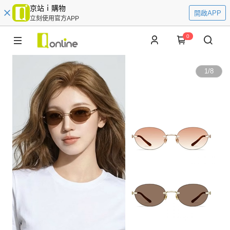
京站ｉ購物
開啟APP
立刻使用官方APP
0
1
/
8