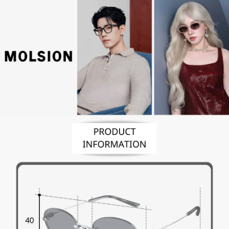
便利好安心！
4.訂單成立30分鐘內，如未前往確認交易或遇審核未通過，訂單將自動取
１．簡單：不需註冊會員、不需綁卡、不需儲值。
運送方式
消。如遇「轉專審核」未通過狀況，表示未達大哥付你分期系統評分，恕無
２．便利：只要手機號碼，簡訊認證，即可結帳。
法說明評估內容。
３．安心：先確認商品／服務後，再付款。
付款後全家取貨
【繳款方式說明】
1.分期款項不併入電信帳單，「大哥付你分期」於每月結算日後寄送繳費提
每筆NT$70，滿NT$899(含以上)免運費
【「AFTEE先享後付」結帳流程】
醒簡訊。
１．於結帳方式選擇「AFTEE先享後付」後，將跳轉至「AFTEE先享後付」
2.透過簡訊連結打開帳單後，可選擇「超商條碼／台灣大直營門市／銀行轉
付款後7-11取貨
結帳頁面，進行簡訊認證並確認金額後，即可完成結帳。
帳／街口支付／iPASS MONEY」等通路繳費。
２．訂單成立數日內，您將收到繳費通知簡訊。
每筆NT$70，滿NT$899(含以上)免運費
３．收到繳費通知簡訊後14天內，點擊此簡訊中的連結，可透過四大超商／
【注意事項】
ATM／網路銀行／等多元方式進行付款，方視為交易完成。
宅配
1.本服務係由「台灣大哥大股份有限公司」（以下簡稱本公司）所提供，讓
※ 請注意：結帳手續完成當下不需立刻繳費，但若您需要取消訂單，請聯絡
用戶於交易時，得透過本服務購買商品或服務，並由商店將買賣／分期付款
每筆NT$100，滿NT$1,000(含以上)免運費
購買商品的店家。未經商家同意取消之訂單仍視為有效，需透過AFTEE先享
買賣價金債權讓與本公司後，依約使用本公司帳單繳交帳款。
後付繳納相關費用。
2.基於同意付款使用「大哥付你分期」之契約關係目的，商店將以您的個人
京站台北店客服中心(1F星巴克旁) 即日起不提供京站紙袋，取件時
※ 交易是否成功請以「AFTEE先享後付 」之結帳頁面顯示為準，若有關於
資料（包含姓名、電話或地址）提供予台灣大哥大進項蒐集、處理及利用，
是否繳費成功／繳費後需取消欲退款等相關疑問，請聯繫「AFTEE先享後付
請自備購物袋，若需購買紙袋可現場詢問
由本公司與您本人進行分期帳單所需資料之確認、核對及更正。
客戶支援中心」
https://netprotections.freshdesk.com/support/home
3.完整用戶服務條款，請詳閱以下連結：
https://oppay.tw/userRule
免運費
【注意事項】
１．透過由恩沛科技股份有限公司提供之「AFTEE先享後付」服務完成之交
易，需依本服務之必要範圍內提供個人資料，並將交易相關給付款項請求債
權轉讓予恩沛科技股份有限公司。
２．關於個人資料處理事宜，請瀏覽以下網址：
https://aftee.tw/terms/#terms3
３．未成年的使用者請事先徵得法定代理人或監護人之同意方可使用