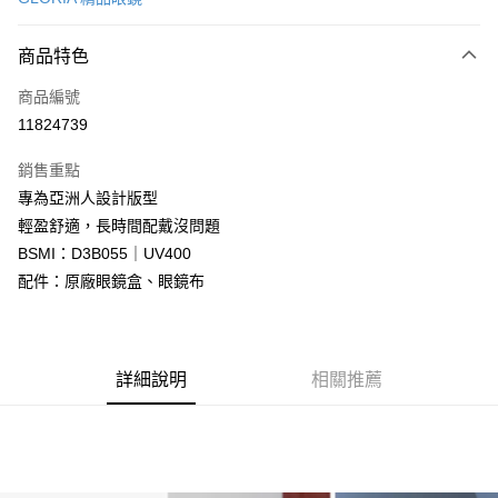
信用卡分期付款
6 期 0 利率 每期
NT$663
21家銀行
商品特色
合作金庫商業銀行
第一商業銀行
LINE Pay
商品編號
華南商業銀行
彰化商業銀行
11824739
Apple Pay
上海商業儲蓄銀行
台北富邦商業銀行
國泰世華商業銀行
兆豐國際商業銀行
銷售重點
街口支付
臺灣中小企業銀行
台中商業銀行
專為亞洲人設計版型
匯豐（台灣）商業銀行
華泰商業銀行
悠遊付
輕盈舒適，長時間配戴沒問題
聯邦商業銀行
遠東國際商業銀行
元大商業銀行
永豐商業銀行
BSMI：D3B055｜UV400
Google Pay
玉山商業銀行
星展（台灣）商業銀行
配件：原廠眼鏡盒、眼鏡布
台新國際商業銀行
中國信託商業銀行
全盈+PAY
台灣樂天信用卡公司
大哥付你分期
相關說明
詳細說明
相關推薦
【大哥付你分期使用說明】
AFTEE先享後付
1.本服務由台灣大哥大提供，台灣大哥大用戶可立即使用無須另外申請。
2.付款方式選擇「大哥付你分期」，訂單成立後會自動跳轉到大哥付的交易
相關說明
流程，驗證手機門號後，選擇欲分期的期數、繳款截止日，確認付款後即完
【關於「AFTEE先享後付」】
成交易。
ATM付款
AFTEE先享後付是「在收到商品之後才付款」的支付方式。 讓您購物簡單
3.實際核准額度、可分期數及費用金額請依後續交易確認頁面所載為準。