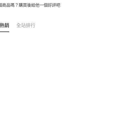
※ 交易是
資料（包
個商品嗎？購買後給他一個好評吧
是否繳費成
京站台北店
用，由本
付客戶支
請自備購
3.完整用
免運費
【注意事
熱銷
全站排行
１．透過由
交易，需
求債權轉
２．關於
https://aft
３．未成
「AFTE
任。
４．使用「
即時審查
結果請求
５．嚴禁
形，恩沛
動。