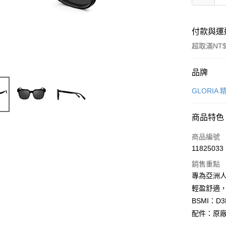
付款與運
超取滿NT$
付款方式
品牌
信用卡一
GLORIA
信用卡分
商品特色
6 期 
商品編號
合作金
LINE Pay
11825033
華南商
Apple Pay
上海商
銷售重點
國泰世
專為亞洲
街口支付
臺灣中
輕盈舒適
匯豐（
悠遊付
BSMI：D3
聯邦商
配件：原
元大商
Google Pa