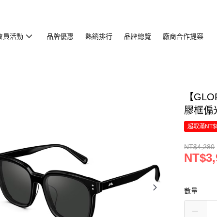
會員活動
品牌優惠
熱銷排行
品牌總覽
廠商合作提案
【GLO
膠框偏
超取滿NT$
NT$4,280
NT$3,
數量