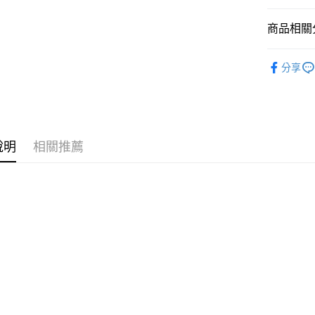
玉山商
台新國
全盈+PAY
商品相關分
台灣樂
大哥付你
飾品/配件
相關說明
分享
【大哥付
飾品/配件
AFTEE先
1.本服務
2.付款方
相關說明
流程，驗
【關於「A
ATM付款
完成交易
AFTEE
3.實際核
便利好安
說明
相關推薦
4.訂單成
１．簡單
消。如遇
２．便利
運送方式
無法說明
３．安心
【繳款方
付款後全
1.分期款
【「AFT
醒簡訊。
每筆NT$7
１．於結帳
2.透過簡
付」結帳
帳／街口支
付款後7-1
２．訂單
３．收到繳
每筆NT$7
【注意事
／ATM／
1.本服務
※ 請注意
宅配
用戶於交
絡購買商品
款買賣價
先享後付
每筆NT$1
2.基於同