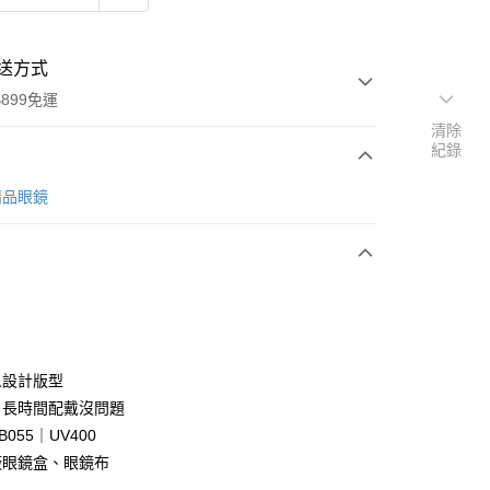
送方式
899免運
清除
紀錄
次付款
 精品眼鏡
期付款
0 利率 每期
NT$663
21家銀行
庫商業銀行
第一商業銀行
業銀行
彰化商業銀行
業儲蓄銀行
台北富邦商業銀行
華商業銀行
兆豐國際商業銀行
人設計版型
小企業銀行
台中商業銀行
，長時間配戴沒問題
台灣）商業銀行
華泰商業銀行
B055｜UV400
業銀行
遠東國際商業銀行
廠眼鏡盒、眼鏡布
業銀行
永豐商業銀行
y