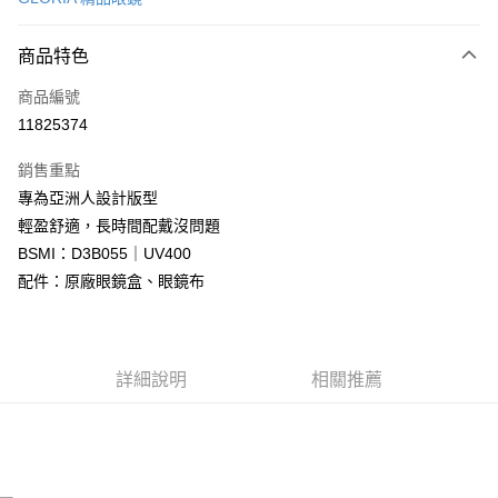
信用卡分期付款
6 期 0 利率 每期
NT$663
21家銀行
商品特色
合作金庫商業銀行
第一商業銀行
LINE Pay
商品編號
華南商業銀行
彰化商業銀行
11825374
Apple Pay
上海商業儲蓄銀行
台北富邦商業銀行
國泰世華商業銀行
兆豐國際商業銀行
銷售重點
街口支付
臺灣中小企業銀行
台中商業銀行
專為亞洲人設計版型
匯豐（台灣）商業銀行
華泰商業銀行
悠遊付
輕盈舒適，長時間配戴沒問題
聯邦商業銀行
遠東國際商業銀行
元大商業銀行
永豐商業銀行
BSMI：D3B055｜UV400
Google Pay
玉山商業銀行
星展（台灣）商業銀行
配件：原廠眼鏡盒、眼鏡布
台新國際商業銀行
中國信託商業銀行
全盈+PAY
台灣樂天信用卡公司
大哥付你分期
相關說明
詳細說明
相關推薦
【大哥付你分期使用說明】
AFTEE先享後付
1.本服務由台灣大哥大提供，台灣大哥大用戶可立即使用無須另外申請。
2.付款方式選擇「大哥付你分期」，訂單成立後會自動跳轉到大哥付的交易
相關說明
流程，驗證手機門號後，選擇欲分期的期數、繳款截止日，確認付款後即完
【關於「AFTEE先享後付」】
成交易。
ATM付款
AFTEE先享後付是「在收到商品之後才付款」的支付方式。 讓您購物簡單
3.實際核准額度、可分期數及費用金額請依後續交易確認頁面所載為準。