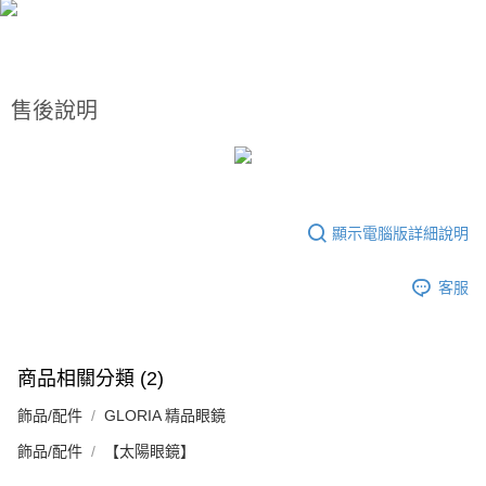
便利好安心！
4.訂單成立30分鐘內，如未前往確認交易或遇審核未通過，訂單將自動取
１．簡單：不需註冊會員、不需綁卡、不需儲值。
運送方式
消。如遇「轉專審核」未通過狀況，表示未達大哥付你分期系統評分，恕無
２．便利：只要手機號碼，簡訊認證，即可結帳。
法說明評估內容。
３．安心：先確認商品／服務後，再付款。
付款後全家取貨
【繳款方式說明】
1.分期款項不併入電信帳單，「大哥付你分期」於每月結算日後寄送繳費提
每筆NT$70，滿NT$1,000(含以上)免運費
【「AFTEE先享後付」結帳流程】
售後說明
醒簡訊。
１．於結帳方式選擇「AFTEE先享後付」後，將跳轉至「AFTEE先享後付」
2.透過簡訊連結打開帳單後，可選擇「超商條碼／台灣大直營門市／銀行轉
付款後7-11取貨
結帳頁面，進行簡訊認證並確認金額後，即可完成結帳。
帳／街口支付／iPASS MONEY」等通路繳費。
２．訂單成立數日內，您將收到繳費通知簡訊。
每筆NT$70，滿NT$1,000(含以上)免運費
３．收到繳費通知簡訊後14天內，點擊此簡訊中的連結，可透過四大超商／
【注意事項】
ATM／網路銀行／等多元方式進行付款，方視為交易完成。
宅配
1.本服務係由「台灣大哥大股份有限公司」（以下簡稱本公司）所提供，讓
※ 請注意：結帳手續完成當下不需立刻繳費，但若您需要取消訂單，請聯絡
用戶於交易時，得透過本服務購買商品或服務，並由商店將買賣／分期付款
顯示電腦版詳細說明
每筆NT$100，滿NT$1,200(含以上)免運費
購買商品的店家。未經商家同意取消之訂單仍視為有效，需透過AFTEE先享
買賣價金債權讓與本公司後，依約使用本公司帳單繳交帳款。
後付繳納相關費用。
2.基於同意付款使用「大哥付你分期」之契約關係目的，商店將以您的個人
京站台北店客服中心(1F星巴克旁) 即日起不提供京站紙袋，取件時
※ 交易是否成功請以「AFTEE先享後付 」之結帳頁面顯示為準，若有關於
客服
資料（包含姓名、電話或地址）提供予台灣大哥大進項蒐集、處理及利用，
是否繳費成功／繳費後需取消欲退款等相關疑問，請聯繫「AFTEE先享後付
請自備購物袋，若需購買紙袋可現場詢問
由本公司與您本人進行分期帳單所需資料之確認、核對及更正。
客戶支援中心」
https://netprotections.freshdesk.com/support/home
3.完整用戶服務條款，請詳閱以下連結：
https://oppay.tw/userRule
免運費
【注意事項】
１．透過由恩沛科技股份有限公司提供之「AFTEE先享後付」服務完成之交
商品相關分類 (2)
易，需依本服務之必要範圍內提供個人資料，並將交易相關給付款項請求債
權轉讓予恩沛科技股份有限公司。
飾品/配件
GLORIA 精品眼鏡
２．關於個人資料處理事宜，請瀏覽以下網址：
飾品/配件
【太陽眼鏡】
https://aftee.tw/terms/#terms3
３．未成年的使用者請事先徵得法定代理人或監護人之同意方可使用