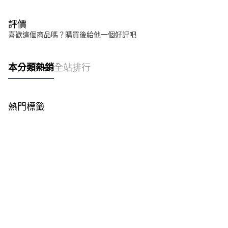
「AFTEE先享後付」，若未經同意申辦者引起之損失，本公司不負相關責
任。
４．使用「AFTEE先享後付」時，將依據個別帳號之用戶狀況，依本公司即
評價
時審查核予不同之上限額度；若仍有額度不足之情形，本公司將視審查結果
喜歡這個商品嗎？購買後給他一個好評吧
請求用戶進行身份認證。
５．嚴禁一人註冊多個帳號或使用他人資訊註冊。若發現惡意使用之情形，
恩沛科技股份有限公司將有權停止該用戶之使用額度並採取法律行動。
本分類熱銷
全站排行
熱門標籤