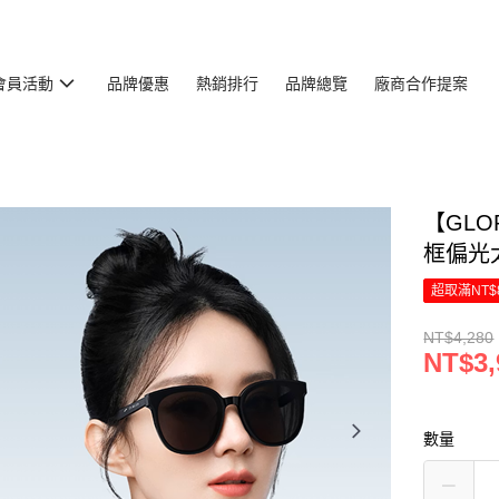
會員活動
品牌優惠
熱銷排行
品牌總覽
廠商合作提案
【GLO
框偏光
超取滿NT$
NT$4,280
NT$3,
數量