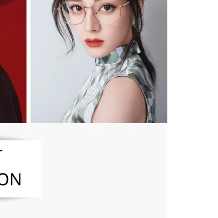
否成功請以「AFTEE先享後付 」之結帳頁面顯示為準，若有關於
含姓名、電話或地址）提供予台灣大哥大進項蒐集、處理及利
功／繳費後需取消欲退款等相關疑問，請聯繫「AFTEE先享後
客服中心(1F星巴克旁) 即日起不提供京站紙袋，取件時
公司與您本人進行分期帳單所需資料之確認、核對及更正。
援中心」
https://netprotections.freshdesk.com/support/home
物袋，若需購買紙袋可現場詢問
戶服務條款，請詳閱以下連結：
https://oppay.tw/userRule
項】
恩沛科技股份有限公司提供之「AFTEE先享後付」服務完成之
依本服務之必要範圍內提供個人資料，並將交易相關給付款項請
讓予恩沛科技股份有限公司。
個人資料處理事宜，請瀏覽以下網址：
ee.tw/terms/#terms3
年的使用者請事先徵得法定代理人或監護人之同意方可使用
E先享後付」，若未經同意申辦者引起之損失，本公司不負相關責
AFTEE先享後付」時，將依據個別帳號之用戶狀況，依本公司
核予不同之上限額度；若仍有額度不足之情形，本公司將視審查
用戶進行身份認證。
一人註冊多個帳號或使用他人資訊註冊。若發現惡意使用之情
科技股份有限公司將有權停止該用戶之使用額度並採取法律行