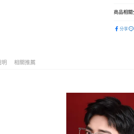
玉山商
台新國
全盈+PAY
商品相關分
台灣樂
大哥付你
飾品/配件
相關說明
分享
【大哥付
飾品/配件
AFTEE先
1.本服務
2.付款方
相關說明
流程，驗
【關於「A
ATM付款
完成交易
AFTEE
3.實際核
便利好安
說明
相關推薦
4.訂單成
１．簡單
消。如遇
２．便利
運送方式
無法說明
３．安心
【繳款方
付款後全
1.分期款
【「AFT
醒簡訊。
每筆NT$7
１．於結帳
2.透過簡
付」結帳
帳／街口支
付款後7-1
２．訂單
３．收到繳
每筆NT$7
【注意事
／ATM／
1.本服務
※ 請注意
宅配
用戶於交
絡購買商品
款買賣價
先享後付
每筆NT$1
2.基於同