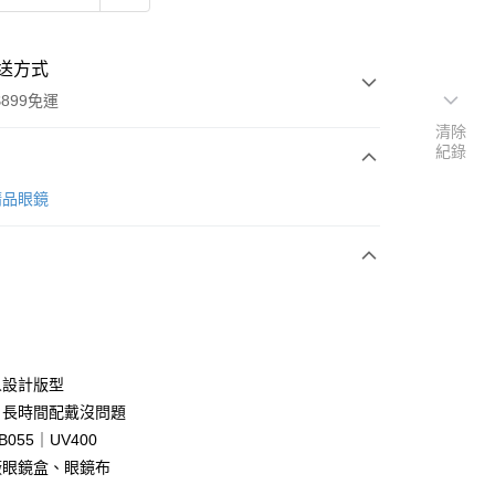
送方式
899免運
清除
紀錄
次付款
 精品眼鏡
期付款
0 利率 每期
NT$663
21家銀行
庫商業銀行
第一商業銀行
業銀行
彰化商業銀行
業儲蓄銀行
台北富邦商業銀行
華商業銀行
兆豐國際商業銀行
人設計版型
小企業銀行
台中商業銀行
，長時間配戴沒問題
台灣）商業銀行
華泰商業銀行
B055｜UV400
業銀行
遠東國際商業銀行
廠眼鏡盒、眼鏡布
業銀行
永豐商業銀行
y