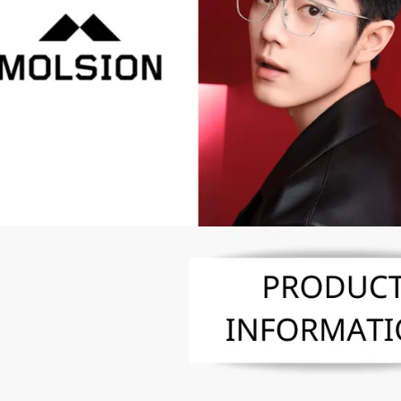
※ 交易是
資料（包
是否繳費成
京站台北店
用，由本
付客戶支
請自備購
3.完整用
免運費
【注意事
１．透過由
交易，需
求債權轉
２．關於
https://aft
３．未成
「AFTE
任。
４．使用「
即時審查
結果請求
５．嚴禁
形，恩沛
動。