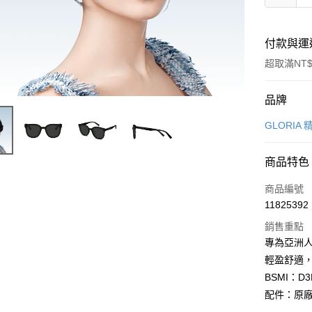
付款與運
超取滿NT$
付款方式
品牌
信用卡一
GLORIA
信用卡分
商品特色
6 期 
商品編號
合作金
LINE Pay
11825392
華南商
Apple Pay
上海商
銷售重點
國泰世
專為亞洲
街口支付
臺灣中
輕盈舒適
匯豐（
悠遊付
BSMI：D3
聯邦商
配件：原
元大商
Google Pa