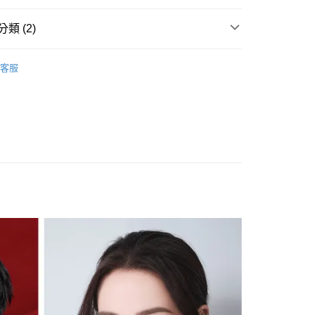
業銀行
星展（台灣）商業銀行
際商業銀行
中國信託商業銀行
類 (2)
天信用卡公司
分期
GLORIA 精品眼鏡
客服
你分期使用說明】
【太陽眼鏡】
享後付
由台灣大哥大提供，台灣大哥大用戶可立即使用無須另外申請。
式選擇「大哥付你分期」，訂單成立後會自動跳轉到大哥付的交易
證手機門號後，選擇欲分期的期數、繳款截止日，確認付款後即
FTEE先享後付」】
。
先享後付是「在收到商品之後才付款」的支付方式。 讓您購物簡單
准額度、可分期數及費用金額請依後續交易確認頁面所載為準。
心！
立30分鐘內，如未前往確認交易或遇審核未通過，訂單將自動取
：不需註冊會員、不需綁卡、不需儲值。
「轉專審核」未通過狀況，表示未達大哥付你分期系統評分，恕
：只要手機號碼，簡訊認證，即可結帳。
評估內容。
：先確認商品／服務後，再付款。
式說明】
家取貨
項不併入電信帳單，「大哥付你分期」於每月結算日後寄送繳費提
EE先享後付」結帳流程】
0，滿NT$899(含以上)免運費
方式選擇「AFTEE先享後付」後，將跳轉至「AFTEE先享後
訊連結打開帳單後，可選擇「超商條碼／台灣大直營門市／銀行轉
頁面，進行簡訊認證並確認金額後，即可完成結帳。
付／iPASS MONEY」等通路繳費。
1取貨
成立數日內，您將收到繳費通知簡訊。
費通知簡訊後14天內，點擊此簡訊中的連結，可透過四大超商
0，滿NT$899(含以上)免運費
項】
網路銀行／等多元方式進行付款，方視為交易完成。
係由「台灣大哥大股份有限公司」（以下簡稱本公司）所提供，讓
：結帳手續完成當下不需立刻繳費，但若您需要取消訂單，請聯
易時，得透過本服務購買商品或服務，並由商店將買賣／分期付
的店家。未經商家同意取消之訂單仍視為有效，需透過AFTEE
金債權讓與本公司後，依約使用本公司帳單繳交帳款。
繳納相關費用。
00，滿NT$1,000(含以上)免運費
意付款使用「大哥付你分期」之契約關係目的，商店將以您的個人