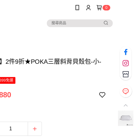
0
za】2件9折★POKA三層斜背貝殼包-小-
899免運
880