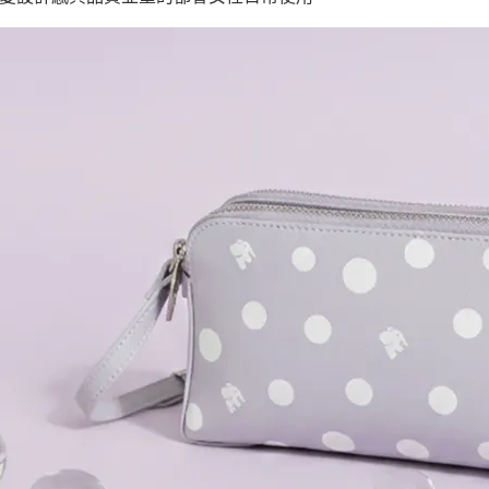
１．透過由
交易，需
求債權轉
２．關於
https://aft
３．未成
「AFTE
任。
４．使用「
即時審查
結果請求
５．嚴禁
形，恩沛
動。