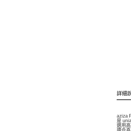
詳細
aziz
是 u
選用高
適合喜