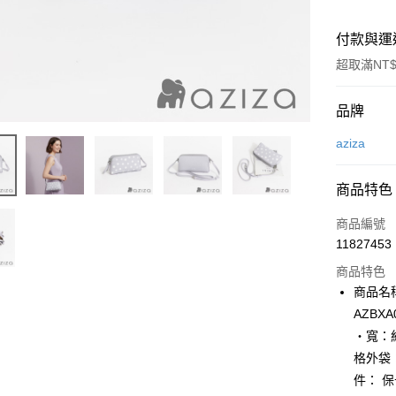
付款與運
超取滿NT$
付款方式
品牌
信用卡一
aziza
LINE Pay
商品特色
Apple Pay
商品編號
街口支付
11827453
商品特色
悠遊付
商品名稱
Google Pa
AZBX
‧寬：約
全盈+PAY
格外袋
大哥付你
件： 
相關說明