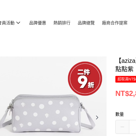
會員活動
品牌優惠
熱銷排行
品牌總覽
廠商合作提案
【azi
點點紫
超取滿NT$
NT$2,
數量