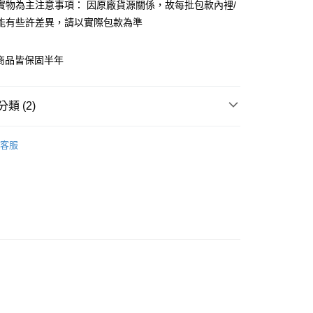
實物為主注意事項： 因原廠貨源關係，故每批包款內裡/
你分期使用說明】
享後付
能有些許差異，請以實際包款為準
由台灣大哥大提供，台灣大哥大用戶可立即使用無須另外申請。
式選擇「大哥付你分期」，訂單成立後會自動跳轉到大哥付的交易
證手機門號後，選擇欲分期的期數、繳款截止日，確認付款後即
FTEE先享後付」】
系列商品皆保固半年
。
先享後付是「在收到商品之後才付款」的支付方式。 讓您購物簡單
准額度、可分期數及費用金額請依後續交易確認頁面所載為準。
心！
立30分鐘內，如未前往確認交易或遇審核未通過，訂單將自動取
：不需註冊會員、不需綁卡、不需儲值。
「轉專審核」未通過狀況，表示未達大哥付你分期系統評分，恕
：只要手機號碼，簡訊認證，即可結帳。
類 (2)
評估內容。
：先確認商品／服務後，再付款。
式說明】
家取貨
aziza
項不併入電信帳單，「大哥付你分期」於每月結算日後寄送繳費提
EE先享後付」結帳流程】
客服
0，滿NT$899(含以上)免運費
方式選擇「AFTEE先享後付」後，將跳轉至「AFTEE先享後
【側肩/後背包】
訊連結打開帳單後，可選擇「超商條碼／台灣大直營門市／銀行轉
頁面，進行簡訊認證並確認金額後，即可完成結帳。
付／iPASS MONEY」等通路繳費。
1取貨
成立數日內，您將收到繳費通知簡訊。
費通知簡訊後14天內，點擊此簡訊中的連結，可透過四大超商
0，滿NT$899(含以上)免運費
項】
網路銀行／等多元方式進行付款，方視為交易完成。
係由「台灣大哥大股份有限公司」（以下簡稱本公司）所提供，讓
：結帳手續完成當下不需立刻繳費，但若您需要取消訂單，請聯
易時，得透過本服務購買商品或服務，並由商店將買賣／分期付
的店家。未經商家同意取消之訂單仍視為有效，需透過AFTEE
金債權讓與本公司後，依約使用本公司帳單繳交帳款。
繳納相關費用。
00，滿NT$1,000(含以上)免運費
意付款使用「大哥付你分期」之契約關係目的，商店將以您的個人
否成功請以「AFTEE先享後付 」之結帳頁面顯示為準，若有關於
含姓名、電話或地址）提供予台灣大哥大進項蒐集、處理及利
功／繳費後需取消欲退款等相關疑問，請聯繫「AFTEE先享後
客服中心(1F星巴克旁) 即日起不提供京站紙袋，取件時
公司與您本人進行分期帳單所需資料之確認、核對及更正。
援中心」
https://netprotections.freshdesk.com/support/home
物袋，若需購買紙袋可現場詢問
戶服務條款，請詳閱以下連結：
https://oppay.tw/userRule
項】