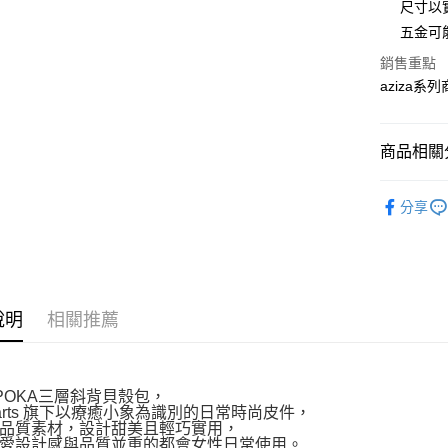
尺寸以
【大哥付
AFTEE先
五金可
1.本服務
2.付款方
相關說明
銷售重點
流程，驗
【關於「A
aziza
ATM付款
完成交易
AFTEE
3.實際核
便利好安
4.訂單成
１．簡單
消。如遇
２．便利
商品相關分
運送方式
無法說明
３．安心
【繳款方
付款後全
鞋包/服飾
1.分期款
【「AFT
分享
醒簡訊。
每筆NT$7
１．於結帳
鞋包/服飾
2.透過簡
付」結帳
帳／街口支
付款後7-1
２．訂單
３．收到繳
每筆NT$7
【注意事
／ATM／
1.本服務
※ 請注意
說明
相關推薦
宅配
用戶於交
絡購買商品
款買賣價
先享後付
每筆NT$1
2.基於同
※ 交易是
資料（包
是否繳費成
京站台北店
用，由本
a POKA三層斜背貝殼包，
付客戶支
請自備購
niarts 旗下以療癒小象為識別的日常時尚皮件，
3.完整用
品質素材，設計甜美且輕巧實用，
免運費
【注意事
愛設計感與品質並重的都會女性日常使用。