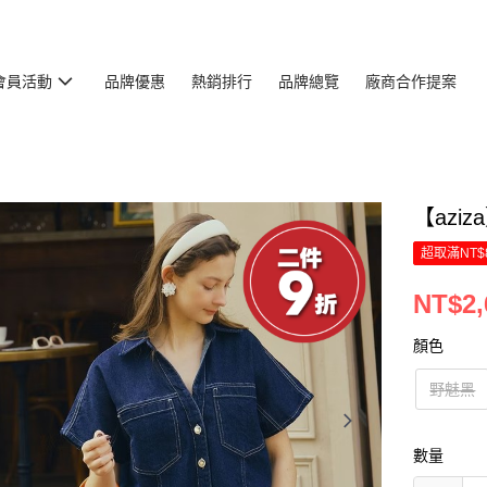
會員活動
品牌優惠
熱銷排行
品牌總覽
廠商合作提案
【azi
超取滿NT$
NT$2,
顏色
野魅黑
數量