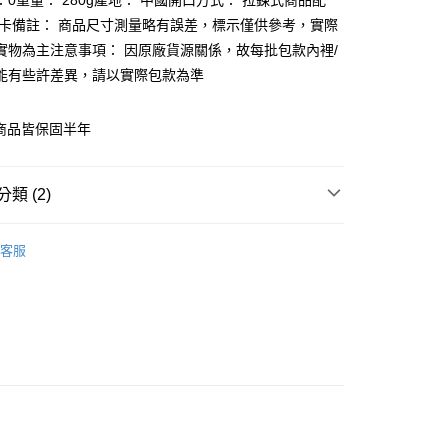
：0重量： 280g產地： 中國開口方式： 拉鍊式商品配
分期
保卡備註： 商品尺寸測量略有誤差，標示僅供參考，實際
實物為主注意事項： 因原廠貨源關係，故每批包款內裡/
你分期使用說明】
享後付
能有些許差異，請以實際包款為準
由台灣大哥大提供，台灣大哥大用戶可立即使用無須另外申請。
式選擇「大哥付你分期」，訂單成立後會自動跳轉到大哥付的交易
證手機門號後，選擇欲分期的期數、繳款截止日，確認付款後即
FTEE先享後付」】
系列商品皆保固半年
。
先享後付是「在收到商品之後才付款」的支付方式。 讓您購物簡單
准額度、可分期數及費用金額請依後續交易確認頁面所載為準。
心！
立30分鐘內，如未前往確認交易或遇審核未通過，訂單將自動取
：不需註冊會員、不需綁卡、不需儲值。
「轉專審核」未通過狀況，表示未達大哥付你分期系統評分，恕
：只要手機號碼，簡訊認證，即可結帳。
類 (2)
評估內容。
：先確認商品／服務後，再付款。
式說明】
家取貨
aziza
項不併入電信帳單，「大哥付你分期」於每月結算日後寄送繳費提
EE先享後付」結帳流程】
客服
0，滿NT$899(含以上)免運費
方式選擇「AFTEE先享後付」後，將跳轉至「AFTEE先享後
【側肩/後背包】
訊連結打開帳單後，可選擇「超商條碼／台灣大直營門市／銀行轉
頁面，進行簡訊認證並確認金額後，即可完成結帳。
付／iPASS MONEY」等通路繳費。
1取貨
成立數日內，您將收到繳費通知簡訊。
費通知簡訊後14天內，點擊此簡訊中的連結，可透過四大超商
0，滿NT$899(含以上)免運費
項】
網路銀行／等多元方式進行付款，方視為交易完成。
係由「台灣大哥大股份有限公司」（以下簡稱本公司）所提供，讓
：結帳手續完成當下不需立刻繳費，但若您需要取消訂單，請聯
易時，得透過本服務購買商品或服務，並由商店將買賣／分期付
的店家。未經商家同意取消之訂單仍視為有效，需透過AFTEE
金債權讓與本公司後，依約使用本公司帳單繳交帳款。
繳納相關費用。
00，滿NT$1,000(含以上)免運費
意付款使用「大哥付你分期」之契約關係目的，商店將以您的個人
否成功請以「AFTEE先享後付 」之結帳頁面顯示為準，若有關於
含姓名、電話或地址）提供予台灣大哥大進項蒐集、處理及利
功／繳費後需取消欲退款等相關疑問，請聯繫「AFTEE先享後
客服中心(1F星巴克旁) 即日起不提供京站紙袋，取件時
公司與您本人進行分期帳單所需資料之確認、核對及更正。
援中心」
https://netprotections.freshdesk.com/support/home