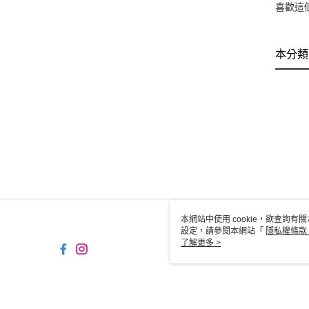
喜歡這
本分類
本網站中使用 cookie，欲查詢有關
設定，請參閱本網站「
隱私權條款
使用 cookie。
了解更多 >