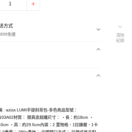
送方式
899免運
清除
紀錄
次付款
 : aziza LUMI手提斜背包-多色商品型號：
y
A103A02材質： 類真皮超纖尺寸： ‧長：約18cm ‧
0cm ‧高：約29.5cm內袋：2 置物格、1拉鍊層、1卡