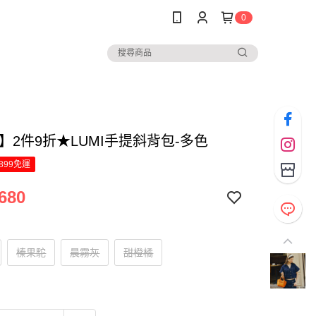
0
za】2件9折★LUMI手提斜背包-多色
899免運
680
榛果駝
晨霧灰
甜橙橘