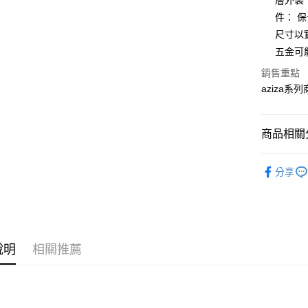
層外袋
大哥付你
件： 
相關說明
尺寸以
【大哥付
AFTEE先
五金可
1.本服務
2.付款方
相關說明
銷售重點
流程，驗
【關於「A
aziza
ATM付款
完成交易
AFTEE
3.實際核
便利好安
4.訂單成
１．簡單
消。如遇
２．便利
商品相關分
運送方式
無法說明
３．安心
【繳款方
付款後全
鞋包/服飾
1.分期款
【「AFT
分享
醒簡訊。
每筆NT$7
１．於結帳
鞋包/服飾
2.透過簡
付」結帳
帳／街口支
付款後7-1
２．訂單
３．收到繳
每筆NT$7
【注意事
／ATM／
1.本服務
※ 請注意
說明
相關推薦
宅配
用戶於交
絡購買商品
款買賣價
先享後付
每筆NT$1
2.基於同
※ 交易是
資料（包
是否繳費成
京站台北店
用，由本
付客戶支