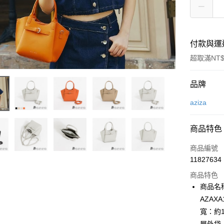
付款與運
超取滿NT$
付款方式
品牌
信用卡一
aziza
LINE Pay
商品特色
Apple Pay
商品編號
街口支付
11827634
商品特色
悠遊付
商品名稱
Google Pa
AZAX
寬：約1
全盈+PAY