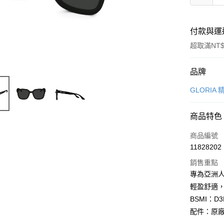
付款與運
超取滿NT$
付款方式
品牌
信用卡一
GLORIA
信用卡分
商品特色
6 期 
商品編號
合作金
LINE Pay
11828202
華南商
Apple Pay
上海商
銷售重點
國泰世
專為亞洲
街口支付
臺灣中
輕盈舒適
匯豐（
悠遊付
BSMI：D3
聯邦商
配件：原
元大商
Google Pa