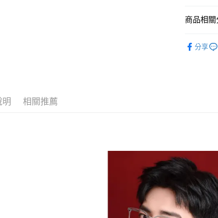
玉山商
台新國
全盈+PAY
商品相關分
台灣樂
大哥付你
飾品/配件
相關說明
分享
【大哥付
飾品/配件
AFTEE先
1.本服務
2.付款方
相關說明
流程，驗
【關於「A
ATM付款
完成交易
AFTEE
3.實際核
便利好安
說明
相關推薦
4.訂單成
１．簡單
消。如遇
２．便利
運送方式
無法說明
３．安心
【繳款方
付款後全
1.分期款
【「AFT
醒簡訊。
每筆NT$7
１．於結帳
2.透過簡
付」結帳
帳／街口支
付款後7-1
２．訂單
３．收到繳
每筆NT$7
【注意事
／ATM／
1.本服務
※ 請注意
宅配
用戶於交
絡購買商品
款買賣價
先享後付
每筆NT$1
2.基於同