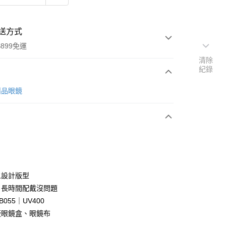
送方式
899免運
清除
紀錄
次付款
 精品眼鏡
期付款
0 利率 每期
NT$663
21家銀行
庫商業銀行
第一商業銀行
業銀行
彰化商業銀行
業儲蓄銀行
台北富邦商業銀行
華商業銀行
兆豐國際商業銀行
人設計版型
小企業銀行
台中商業銀行
，長時間配戴沒問題
台灣）商業銀行
華泰商業銀行
B055｜UV400
業銀行
遠東國際商業銀行
廠眼鏡盒、眼鏡布
業銀行
永豐商業銀行
y