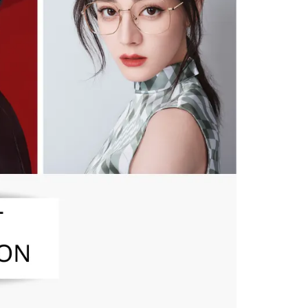
否成功請以「AFTEE先享後付 」之結帳頁面顯示為準，若有關於
含姓名、電話或地址）提供予台灣大哥大進項蒐集、處理及利
功／繳費後需取消欲退款等相關疑問，請聯繫「AFTEE先享後
客服中心(1F星巴克旁) 即日起不提供京站紙袋，取件時
公司與您本人進行分期帳單所需資料之確認、核對及更正。
援中心」
https://netprotections.freshdesk.com/support/home
物袋，若需購買紙袋可現場詢問
戶服務條款，請詳閱以下連結：
https://oppay.tw/userRule
項】
恩沛科技股份有限公司提供之「AFTEE先享後付」服務完成之
依本服務之必要範圍內提供個人資料，並將交易相關給付款項請
讓予恩沛科技股份有限公司。
個人資料處理事宜，請瀏覽以下網址：
ee.tw/terms/#terms3
年的使用者請事先徵得法定代理人或監護人之同意方可使用
E先享後付」，若未經同意申辦者引起之損失，本公司不負相關責
AFTEE先享後付」時，將依據個別帳號之用戶狀況，依本公司
核予不同之上限額度；若仍有額度不足之情形，本公司將視審查
用戶進行身份認證。
一人註冊多個帳號或使用他人資訊註冊。若發現惡意使用之情
科技股份有限公司將有權停止該用戶之使用額度並採取法律行