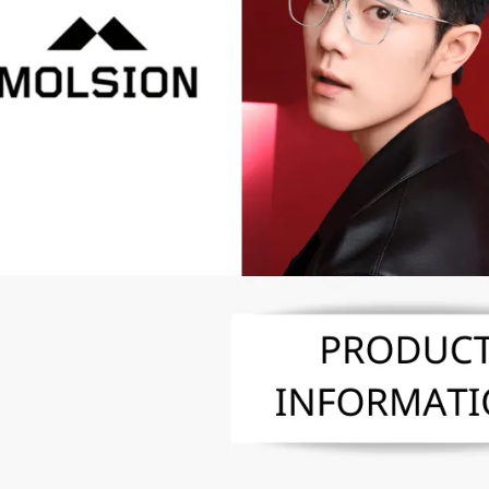
※ 交易是
資料（包
是否繳費成
京站台北店
用，由本
付客戶支
請自備購
3.完整用
免運費
【注意事
１．透過由
交易，需
求債權轉
２．關於
https://aft
３．未成
「AFTE
任。
４．使用「
即時審查
結果請求
５．嚴禁
形，恩沛
動。