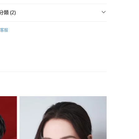
業銀行
星展（台灣）商業銀行
際商業銀行
中國信託商業銀行
類 (2)
天信用卡公司
分期
GLORIA 精品眼鏡
客服
你分期使用說明】
【太陽眼鏡】
享後付
由台灣大哥大提供，台灣大哥大用戶可立即使用無須另外申請。
式選擇「大哥付你分期」，訂單成立後會自動跳轉到大哥付的交易
證手機門號後，選擇欲分期的期數、繳款截止日，確認付款後即
FTEE先享後付」】
。
先享後付是「在收到商品之後才付款」的支付方式。 讓您購物簡單
准額度、可分期數及費用金額請依後續交易確認頁面所載為準。
心！
立30分鐘內，如未前往確認交易或遇審核未通過，訂單將自動取
：不需註冊會員、不需綁卡、不需儲值。
「轉專審核」未通過狀況，表示未達大哥付你分期系統評分，恕
：只要手機號碼，簡訊認證，即可結帳。
評估內容。
：先確認商品／服務後，再付款。
式說明】
家取貨
項不併入電信帳單，「大哥付你分期」於每月結算日後寄送繳費提
EE先享後付」結帳流程】
0，滿NT$899(含以上)免運費
方式選擇「AFTEE先享後付」後，將跳轉至「AFTEE先享後
訊連結打開帳單後，可選擇「超商條碼／台灣大直營門市／銀行轉
頁面，進行簡訊認證並確認金額後，即可完成結帳。
付／iPASS MONEY」等通路繳費。
1取貨
成立數日內，您將收到繳費通知簡訊。
費通知簡訊後14天內，點擊此簡訊中的連結，可透過四大超商
0，滿NT$899(含以上)免運費
項】
網路銀行／等多元方式進行付款，方視為交易完成。
係由「台灣大哥大股份有限公司」（以下簡稱本公司）所提供，讓
：結帳手續完成當下不需立刻繳費，但若您需要取消訂單，請聯
易時，得透過本服務購買商品或服務，並由商店將買賣／分期付
的店家。未經商家同意取消之訂單仍視為有效，需透過AFTEE
金債權讓與本公司後，依約使用本公司帳單繳交帳款。
繳納相關費用。
00，滿NT$1,000(含以上)免運費
意付款使用「大哥付你分期」之契約關係目的，商店將以您的個人