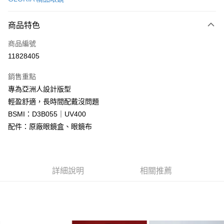
信用卡分期付款
6 期 0 利率 每期
NT$663
21家銀行
商品特色
合作金庫商業銀行
第一商業銀行
LINE Pay
商品編號
華南商業銀行
彰化商業銀行
11828405
Apple Pay
上海商業儲蓄銀行
台北富邦商業銀行
國泰世華商業銀行
兆豐國際商業銀行
銷售重點
街口支付
臺灣中小企業銀行
台中商業銀行
專為亞洲人設計版型
匯豐（台灣）商業銀行
華泰商業銀行
悠遊付
輕盈舒適，長時間配戴沒問題
聯邦商業銀行
遠東國際商業銀行
元大商業銀行
永豐商業銀行
BSMI：D3B055｜UV400
Google Pay
玉山商業銀行
星展（台灣）商業銀行
配件：原廠眼鏡盒、眼鏡布
台新國際商業銀行
中國信託商業銀行
全盈+PAY
台灣樂天信用卡公司
大哥付你分期
相關說明
詳細說明
相關推薦
【大哥付你分期使用說明】
AFTEE先享後付
1.本服務由台灣大哥大提供，台灣大哥大用戶可立即使用無須另外申請。
2.付款方式選擇「大哥付你分期」，訂單成立後會自動跳轉到大哥付的交易
相關說明
流程，驗證手機門號後，選擇欲分期的期數、繳款截止日，確認付款後即完
【關於「AFTEE先享後付」】
成交易。
ATM付款
AFTEE先享後付是「在收到商品之後才付款」的支付方式。 讓您購物簡單
3.實際核准額度、可分期數及費用金額請依後續交易確認頁面所載為準。