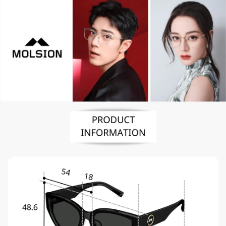
便利好安心！
4.訂單成立30分鐘內，如未前往確認交易或遇審核未通過，訂單將自動取
１．簡單：不需註冊會員、不需綁卡、不需儲值。
運送方式
消。如遇「轉專審核」未通過狀況，表示未達大哥付你分期系統評分，恕無
２．便利：只要手機號碼，簡訊認證，即可結帳。
法說明評估內容。
３．安心：先確認商品／服務後，再付款。
付款後全家取貨
【繳款方式說明】
1.分期款項不併入電信帳單，「大哥付你分期」於每月結算日後寄送繳費提
每筆NT$70，滿NT$899(含以上)免運費
【「AFTEE先享後付」結帳流程】
醒簡訊。
１．於結帳方式選擇「AFTEE先享後付」後，將跳轉至「AFTEE先享後付」
2.透過簡訊連結打開帳單後，可選擇「超商條碼／台灣大直營門市／銀行轉
付款後7-11取貨
結帳頁面，進行簡訊認證並確認金額後，即可完成結帳。
帳／街口支付／iPASS MONEY」等通路繳費。
２．訂單成立數日內，您將收到繳費通知簡訊。
每筆NT$70，滿NT$899(含以上)免運費
３．收到繳費通知簡訊後14天內，點擊此簡訊中的連結，可透過四大超商／
【注意事項】
ATM／網路銀行／等多元方式進行付款，方視為交易完成。
宅配
1.本服務係由「台灣大哥大股份有限公司」（以下簡稱本公司）所提供，讓
※ 請注意：結帳手續完成當下不需立刻繳費，但若您需要取消訂單，請聯絡
用戶於交易時，得透過本服務購買商品或服務，並由商店將買賣／分期付款
每筆NT$100，滿NT$1,000(含以上)免運費
購買商品的店家。未經商家同意取消之訂單仍視為有效，需透過AFTEE先享
買賣價金債權讓與本公司後，依約使用本公司帳單繳交帳款。
後付繳納相關費用。
2.基於同意付款使用「大哥付你分期」之契約關係目的，商店將以您的個人
京站台北店客服中心(1F星巴克旁) 即日起不提供京站紙袋，取件時
※ 交易是否成功請以「AFTEE先享後付 」之結帳頁面顯示為準，若有關於
資料（包含姓名、電話或地址）提供予台灣大哥大進項蒐集、處理及利用，
是否繳費成功／繳費後需取消欲退款等相關疑問，請聯繫「AFTEE先享後付
請自備購物袋，若需購買紙袋可現場詢問
由本公司與您本人進行分期帳單所需資料之確認、核對及更正。
客戶支援中心」
https://netprotections.freshdesk.com/support/home
3.完整用戶服務條款，請詳閱以下連結：
https://oppay.tw/userRule
免運費
【注意事項】
１．透過由恩沛科技股份有限公司提供之「AFTEE先享後付」服務完成之交
易，需依本服務之必要範圍內提供個人資料，並將交易相關給付款項請求債
權轉讓予恩沛科技股份有限公司。
２．關於個人資料處理事宜，請瀏覽以下網址：
https://aftee.tw/terms/#terms3
３．未成年的使用者請事先徵得法定代理人或監護人之同意方可使用