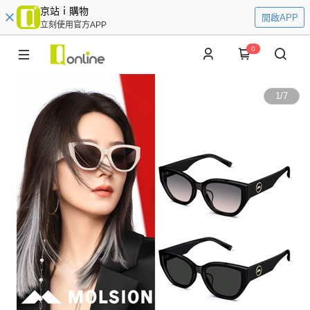
京站ｉ購物
開啟APP
立刻使用官方APP
0
1
/
7