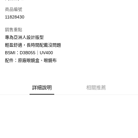
合作金庫商業銀行
第一商業銀行
LINE Pay
商品編號
華南商業銀行
彰化商業銀行
11828430
Apple Pay
上海商業儲蓄銀行
台北富邦商業銀行
國泰世華商業銀行
兆豐國際商業銀行
銷售重點
街口支付
臺灣中小企業銀行
台中商業銀行
專為亞洲人設計版型
匯豐（台灣）商業銀行
華泰商業銀行
悠遊付
輕盈舒適，長時間配戴沒問題
聯邦商業銀行
遠東國際商業銀行
元大商業銀行
永豐商業銀行
BSMI：D3B055｜UV400
Google Pay
玉山商業銀行
星展（台灣）商業銀行
配件：原廠眼鏡盒、眼鏡布
台新國際商業銀行
中國信託商業銀行
全盈+PAY
台灣樂天信用卡公司
大哥付你分期
相關說明
詳細說明
相關推薦
【大哥付你分期使用說明】
AFTEE先享後付
1.本服務由台灣大哥大提供，台灣大哥大用戶可立即使用無須另外申請。
2.付款方式選擇「大哥付你分期」，訂單成立後會自動跳轉到大哥付的交易
相關說明
流程，驗證手機門號後，選擇欲分期的期數、繳款截止日，確認付款後即完
【關於「AFTEE先享後付」】
成交易。
ATM付款
AFTEE先享後付是「在收到商品之後才付款」的支付方式。 讓您購物簡單
3.實際核准額度、可分期數及費用金額請依後續交易確認頁面所載為準。
便利好安心！
4.訂單成立30分鐘內，如未前往確認交易或遇審核未通過，訂單將自動取
１．簡單：不需註冊會員、不需綁卡、不需儲值。
運送方式
消。如遇「轉專審核」未通過狀況，表示未達大哥付你分期系統評分，恕無
２．便利：只要手機號碼，簡訊認證，即可結帳。
法說明評估內容。