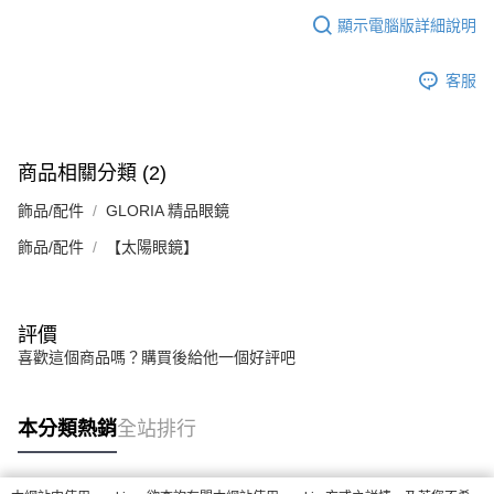
３．安心：先確認商品／服務後，再付款。
付款後全家取貨
【繳款方式說明】
顯示電腦版詳細說明
1.分期款項不併入電信帳單，「大哥付你分期」於每月結算日後寄送繳費提
每筆NT$70，滿NT$899(含以上)免運費
【「AFTEE先享後付」結帳流程】
醒簡訊。
１．於結帳方式選擇「AFTEE先享後付」後，將跳轉至「AFTEE先享後付」
2.透過簡訊連結打開帳單後，可選擇「超商條碼／台灣大直營門市／銀行轉
付款後7-11取貨
客服
結帳頁面，進行簡訊認證並確認金額後，即可完成結帳。
帳／街口支付／iPASS MONEY」等通路繳費。
２．訂單成立數日內，您將收到繳費通知簡訊。
每筆NT$70，滿NT$899(含以上)免運費
３．收到繳費通知簡訊後14天內，點擊此簡訊中的連結，可透過四大超商／
【注意事項】
ATM／網路銀行／等多元方式進行付款，方視為交易完成。
宅配
1.本服務係由「台灣大哥大股份有限公司」（以下簡稱本公司）所提供，讓
※ 請注意：結帳手續完成當下不需立刻繳費，但若您需要取消訂單，請聯絡
商品相關分類 (2)
用戶於交易時，得透過本服務購買商品或服務，並由商店將買賣／分期付款
每筆NT$100，滿NT$1,000(含以上)免運費
購買商品的店家。未經商家同意取消之訂單仍視為有效，需透過AFTEE先享
買賣價金債權讓與本公司後，依約使用本公司帳單繳交帳款。
後付繳納相關費用。
飾品/配件
2.基於同意付款使用「大哥付你分期」之契約關係目的，商店將以您的個人
GLORIA 精品眼鏡
京站台北店客服中心(1F星巴克旁) 即日起不提供京站紙袋，取件時
※ 交易是否成功請以「AFTEE先享後付 」之結帳頁面顯示為準，若有關於
資料（包含姓名、電話或地址）提供予台灣大哥大進項蒐集、處理及利用，
是否繳費成功／繳費後需取消欲退款等相關疑問，請聯繫「AFTEE先享後付
請自備購物袋，若需購買紙袋可現場詢問
飾品/配件
【太陽眼鏡】
由本公司與您本人進行分期帳單所需資料之確認、核對及更正。
客戶支援中心」
https://netprotections.freshdesk.com/support/home
3.完整用戶服務條款，請詳閱以下連結：
https://oppay.tw/userRule
免運費
【注意事項】
１．透過由恩沛科技股份有限公司提供之「AFTEE先享後付」服務完成之交
評價
易，需依本服務之必要範圍內提供個人資料，並將交易相關給付款項請求債
喜歡這個商品嗎？購買後給他一個好評吧
權轉讓予恩沛科技股份有限公司。
２．關於個人資料處理事宜，請瀏覽以下網址：
https://aftee.tw/terms/#terms3
３．未成年的使用者請事先徵得法定代理人或監護人之同意方可使用
本分類熱銷
全站排行
「AFTEE先享後付」，若未經同意申辦者引起之損失，本公司不負相關責
任。
４．使用「AFTEE先享後付」時，將依據個別帳號之用戶狀況，依本公司即