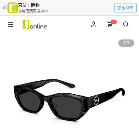
京站ｉ購物
開啟APP
立刻使用官方APP
0
1
/
3