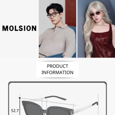
便利好安心！
4.訂單成立30分鐘內，如未前往確認交易或遇審核未通過，訂單將自動取
１．簡單：不需註冊會員、不需綁卡、不需儲值。
運送方式
消。如遇「轉專審核」未通過狀況，表示未達大哥付你分期系統評分，恕無
２．便利：只要手機號碼，簡訊認證，即可結帳。
法說明評估內容。
３．安心：先確認商品／服務後，再付款。
付款後全家取貨
【繳款方式說明】
1.分期款項不併入電信帳單，「大哥付你分期」於每月結算日後寄送繳費提
每筆NT$70，滿NT$899(含以上)免運費
【「AFTEE先享後付」結帳流程】
醒簡訊。
１．於結帳方式選擇「AFTEE先享後付」後，將跳轉至「AFTEE先享後付」
2.透過簡訊連結打開帳單後，可選擇「超商條碼／台灣大直營門市／銀行轉
付款後7-11取貨
結帳頁面，進行簡訊認證並確認金額後，即可完成結帳。
帳／街口支付／iPASS MONEY」等通路繳費。
２．訂單成立數日內，您將收到繳費通知簡訊。
每筆NT$70，滿NT$899(含以上)免運費
３．收到繳費通知簡訊後14天內，點擊此簡訊中的連結，可透過四大超商／
【注意事項】
ATM／網路銀行／等多元方式進行付款，方視為交易完成。
宅配
1.本服務係由「台灣大哥大股份有限公司」（以下簡稱本公司）所提供，讓
※ 請注意：結帳手續完成當下不需立刻繳費，但若您需要取消訂單，請聯絡
用戶於交易時，得透過本服務購買商品或服務，並由商店將買賣／分期付款
每筆NT$100，滿NT$1,000(含以上)免運費
購買商品的店家。未經商家同意取消之訂單仍視為有效，需透過AFTEE先享
買賣價金債權讓與本公司後，依約使用本公司帳單繳交帳款。
後付繳納相關費用。
2.基於同意付款使用「大哥付你分期」之契約關係目的，商店將以您的個人
京站台北店客服中心(1F星巴克旁) 即日起不提供京站紙袋，取件時
※ 交易是否成功請以「AFTEE先享後付 」之結帳頁面顯示為準，若有關於
資料（包含姓名、電話或地址）提供予台灣大哥大進項蒐集、處理及利用，
是否繳費成功／繳費後需取消欲退款等相關疑問，請聯繫「AFTEE先享後付
請自備購物袋，若需購買紙袋可現場詢問
由本公司與您本人進行分期帳單所需資料之確認、核對及更正。
客戶支援中心」
https://netprotections.freshdesk.com/support/home
3.完整用戶服務條款，請詳閱以下連結：
https://oppay.tw/userRule
免運費
【注意事項】
１．透過由恩沛科技股份有限公司提供之「AFTEE先享後付」服務完成之交
易，需依本服務之必要範圍內提供個人資料，並將交易相關給付款項請求債
權轉讓予恩沛科技股份有限公司。
２．關於個人資料處理事宜，請瀏覽以下網址：
https://aftee.tw/terms/#terms3
３．未成年的使用者請事先徵得法定代理人或監護人之同意方可使用