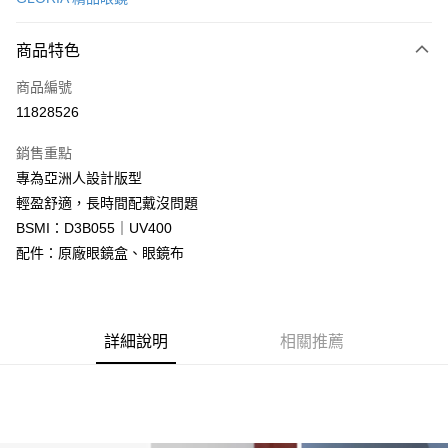
信用卡分期付款
6 期 0 利率 每期
NT$663
21家銀行
商品特色
合作金庫商業銀行
第一商業銀行
LINE Pay
商品編號
華南商業銀行
彰化商業銀行
11828526
Apple Pay
上海商業儲蓄銀行
台北富邦商業銀行
國泰世華商業銀行
兆豐國際商業銀行
銷售重點
街口支付
臺灣中小企業銀行
台中商業銀行
專為亞洲人設計版型
匯豐（台灣）商業銀行
華泰商業銀行
悠遊付
輕盈舒適，長時間配戴沒問題
聯邦商業銀行
遠東國際商業銀行
元大商業銀行
永豐商業銀行
BSMI：D3B055｜UV400
Google Pay
玉山商業銀行
星展（台灣）商業銀行
配件：原廠眼鏡盒、眼鏡布
台新國際商業銀行
中國信託商業銀行
全盈+PAY
台灣樂天信用卡公司
大哥付你分期
相關說明
詳細說明
相關推薦
【大哥付你分期使用說明】
AFTEE先享後付
1.本服務由台灣大哥大提供，台灣大哥大用戶可立即使用無須另外申請。
2.付款方式選擇「大哥付你分期」，訂單成立後會自動跳轉到大哥付的交易
相關說明
流程，驗證手機門號後，選擇欲分期的期數、繳款截止日，確認付款後即完
【關於「AFTEE先享後付」】
成交易。
ATM付款
AFTEE先享後付是「在收到商品之後才付款」的支付方式。 讓您購物簡單
3.實際核准額度、可分期數及費用金額請依後續交易確認頁面所載為準。