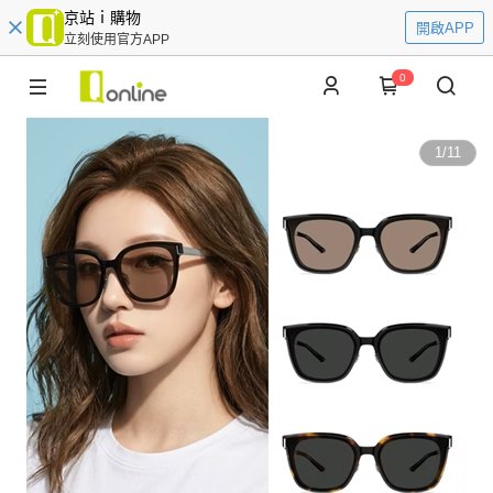
京站ｉ購物
開啟APP
立刻使用官方APP
0
1
/
11