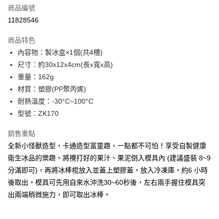
商品編號
街口支付
11828546
悠遊付
商品特色
Google Pay
內容物：製冰盒×1個(共4槽)
全盈+PAY
尺寸：約30x12x4cm(長x寬x高)
重量：162g
大哥付你分期
材質：塑膠(PP聚丙烯)
相關說明
耐熱溫度：-30°C~100°C
【大哥付你分期使用說明】
AFTEE先享後付
1.本服務由台灣大哥大提供，台灣大哥大用戶可立即使用無須另外申請。
型號：ZK170
2.付款方式選擇「大哥付你分期」，訂單成立後會自動跳轉到大哥付的交易
相關說明
流程，驗證手機門號後，選擇欲分期的期數、繳款截止日，確認付款後即完
銷售重點
【關於「AFTEE先享後付」】
成交易。
ATM付款
AFTEE先享後付是「在收到商品之後才付款」的支付方式。 讓您購物簡單
全新小怪獸造型，卡通造型富童趣，一點都不可怕！享受自製健康
3.實際核准額度、可分期數及費用金額請依後續交易確認頁面所載為準。
便利好安心！
4.訂單成立30分鐘內，如未前往確認交易或遇審核未通過，訂單將自動取
衛生冰品的樂趣。將攪打好的果汁、果泥倒入模具內 (建議盛裝 8~9
１．簡單：不需註冊會員、不需綁卡、不需儲值。
運送方式
消。如遇「轉專審核」未通過狀況，表示未達大哥付你分期系統評分，恕無
２．便利：只要手機號碼，簡訊認證，即可結帳。
分滿即可)，再將冰棒棍放入並蓋上塑膠蓋，放入冷凍庫，約6 小時
法說明評估內容。
３．安心：先確認商品／服務後，再付款。
付款後全家取貨
後取出。模具可先用自來水沖洗30~60秒後，左右兩手握住模具突
【繳款方式說明】
1.分期款項不併入電信帳單，「大哥付你分期」於每月結算日後寄送繳費提
每筆NT$70，滿NT$899(含以上)免運費
出兩端稍微施力，即可取出冰棒。
【「AFTEE先享後付」結帳流程】
醒簡訊。
１．於結帳方式選擇「AFTEE先享後付」後，將跳轉至「AFTEE先享後付」
2.透過簡訊連結打開帳單後，可選擇「超商條碼／台灣大直營門市／銀行轉
付款後7-11取貨
結帳頁面，進行簡訊認證並確認金額後，即可完成結帳。
帳／街口支付／iPASS MONEY」等通路繳費。