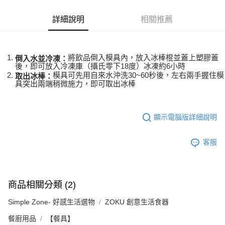
２．訂單成立數日內，您將收到繳費通知簡訊。
每筆NT$70，滿NT$899(含以上)免運費
３．收到繳費通知簡訊後14天內，點擊此簡訊中的連結，可透過四大超商／
【注意事項】
詳細說明
相關推薦
ATM／網路銀行／等多元方式進行付款，方視為交易完成。
宅配
1.本服務係由「台灣大哥大股份有限公司」（以下簡稱本公司）所提供，讓
※ 請注意：結帳手續完成當下不需立刻繳費，但若您需要取消訂單，請聯絡
用戶於交易時，得透過本服務購買商品或服務，並由商店將買賣／分期付款
每筆NT$100，滿NT$1,000(含以上)免運費
購買商品的店家。未經商家同意取消之訂單仍視為有效，需透過AFTEE先享
買賣價金債權讓與本公司後，依約使用本公司帳單繳交帳款。
後付繳納相關費用。
2.基於同意付款使用「大哥付你分期」之契約關係目的，商店將以您的個人
將飲品倒入模具內，放入冰棒棍並蓋上塑膠蓋
京站台北店客服中心(1F星巴克旁) 即日起不提供京站紙袋，取件時
※ 交易是否成功請以「AFTEE先享後付 」之結帳頁面顯示為準，若有關於
倒入水並冷凍：
資料（包含姓名、電話或地址）提供予台灣大哥大進項蒐集、處理及利用，
後，即可放入冷凍庫（攝氏零下18度）冰凍約6小時
是否繳費成功／繳費後需取消欲退款等相關疑問，請聯繫「AFTEE先享後付
請自備購物袋，若需購買紙袋可現場詢問
由本公司與您本人進行分期帳單所需資料之確認、核對及更正。
模具可先用自來水沖洗30~60秒後，左右兩手握住模
取出冰棒：
客戶支援中心」
https://netprotections.freshdesk.com/support/home
3.完整用戶服務條款，請詳閱以下連結：
https://oppay.tw/userRule
具突出兩端稍微施力，即可取出冰棒
免運費
【注意事項】
１．透過由恩沛科技股份有限公司提供之「AFTEE先享後付」服務完成之交
易，需依本服務之必要範圍內提供個人資料，並將交易相關給付款項請求債
顯示電腦版詳細說明
權轉讓予恩沛科技股份有限公司。
２．關於個人資料處理事宜，請瀏覽以下網址：
https://aftee.tw/terms/#terms3
客服
３．未成年的使用者請事先徵得法定代理人或監護人之同意方可使用
「AFTEE先享後付」，若未經同意申辦者引起之損失，本公司不負相關責
任。
４．使用「AFTEE先享後付」時，將依據個別帳號之用戶狀況，依本公司即
商品相關分類 (2)
時審查核予不同之上限額度；若仍有額度不足之情形，本公司將視審查結果
請求用戶進行身份認證。
Simple Zone- 好感生活選物
ZOKU 創意生活食器
５．嚴禁一人註冊多個帳號或使用他人資訊註冊。若發現惡意使用之情形，
恩沛科技股份有限公司將有權停止該用戶之使用額度並採取法律行動。
餐廚用品
【餐具】