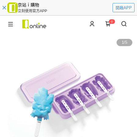
京站ｉ購物
開啟APP
立刻使用官方APP
0
1
/
5