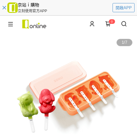
京站ｉ購物
開啟APP
立刻使用官方APP
0
1
/
7