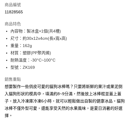
商品編號
街口支付
11828565
悠遊付
商品特色
Google Pay
內容物：製冰盒×1個(共4槽)
全盈+PAY
尺寸：約30x12x4cm(長x寬x高)
重量：162g
大哥付你分期
材質：塑膠(PP聚丙烯)
相關說明
耐熱溫度：-30°C~100°C
【大哥付你分期使用說明】
AFTEE先享後付
1.本服務由台灣大哥大提供，台灣大哥大用戶可立即使用無須另外申請。
型號：ZK169
2.付款方式選擇「大哥付你分期」，訂單成立後會自動跳轉到大哥付的交易
相關說明
流程，驗證手機門號後，選擇欲分期的期數、繳款截止日，確認付款後即完
銷售重點
【關於「AFTEE先享後付」】
成交易。
ATM付款
AFTEE先享後付是「在收到商品之後才付款」的支付方式。 讓您購物簡單
想要製作一些俏皮可愛的貓狗冰棒嗎？只要將新鮮的果汁或果泥倒
3.實際核准額度、可分期數及費用金額請依後續交易確認頁面所載為準。
便利好安心！
4.訂單成立30分鐘內，如未前往確認交易或遇審核未通過，訂單將自動取
入貓狗形狀的模具中，填滿約8~9分滿，然後放上冰棒棍並蓋上蓋
１．簡單：不需註冊會員、不需綁卡、不需儲值。
運送方式
消。如遇「轉專審核」未通過狀況，表示未達大哥付你分期系統評分，恕無
２．便利：只要手機號碼，簡訊認證，即可結帳。
子，放入冷凍庫冷凍6小時，就可以輕鬆做出自製的健康冰品。貓狗
法說明評估內容。
３．安心：先確認商品／服務後，再付款。
付款後全家取貨
冰棒不僅外型可愛，還能享受天然的水果風味，是夏日消暑的好選
【繳款方式說明】
1.分期款項不併入電信帳單，「大哥付你分期」於每月結算日後寄送繳費提
每筆NT$70，滿NT$899(含以上)免運費
擇。
【「AFTEE先享後付」結帳流程】
醒簡訊。
１．於結帳方式選擇「AFTEE先享後付」後，將跳轉至「AFTEE先享後付」
2.透過簡訊連結打開帳單後，可選擇「超商條碼／台灣大直營門市／銀行轉
付款後7-11取貨
結帳頁面，進行簡訊認證並確認金額後，即可完成結帳。
帳／街口支付／iPASS MONEY」等通路繳費。